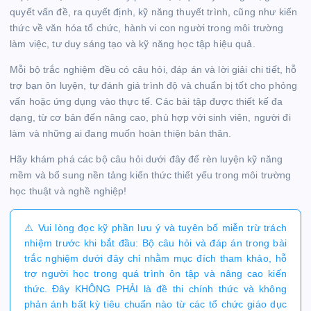
quyết vấn đề, ra quyết định, kỹ năng thuyết trình, cũng như kiến
thức về văn hóa tổ chức, hành vi con người trong môi trường
làm việc, tư duy sáng tạo và kỹ năng học tập hiệu quả.
Mỗi bộ trắc nghiệm đều có câu hỏi, đáp án và lời giải chi tiết, hỗ
trợ bạn ôn luyện, tự đánh giá trình độ và chuẩn bị tốt cho phỏng
vấn hoặc ứng dụng vào thực tế. Các bài tập được thiết kế đa
dạng, từ cơ bản đến nâng cao, phù hợp với sinh viên, người đi
làm và những ai đang muốn hoàn thiện bản thân.
Hãy khám phá các bộ câu hỏi dưới đây để rèn luyện kỹ năng
mềm và bổ sung nền tảng kiến thức thiết yếu trong môi trường
học thuật và nghề nghiệp!
⚠️ Vui lòng đọc kỹ phần lưu ý và tuyên bố miễn trừ trách
nhiệm trước khi bắt đầu: Bộ câu hỏi và đáp án trong bài
trắc nghiệm dưới đây chỉ nhằm mục đích tham khảo, hỗ
trợ người học trong quá trình ôn tập và nâng cao kiến
thức. Đây KHÔNG PHẢI là đề thi chính thức và không
phản ánh bất kỳ tiêu chuẩn nào từ các tổ chức giáo dục