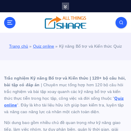
S
k
i
Personal Blog | Knowledge | Technology | Tips |
p
Pets | Life
t
o
c
Trang chủ
»
Quiz online
»
Kỹ năng Bổ trợ và Kiến thức Quiz
o
n
t
e
n
Trắc nghiệm Kỹ năng Bổ trợ và Kiến thức | 120+ bộ câu hỏi,
t
bài tập có đáp án
| Chuyên mục tổng hợp hơn 120 bộ câu hỏi
trắc nghiệm và bài tập xoay quanh các kỹ năng bổ trợ và kiến
thức thực tiễn trong học tập, công việc và đời sống thuộc “
Quiz
online
“. Đây là kho tài liệu hữu ích giúp bạn kiểm tra, luyện tập
và nâng cao năng lực cá nhân một cách toàn diện.
Nội dung bao gồm nhiều chủ đề quan trọng như kỹ năng giao
tiếp, làm việc nhóm, tư duy phản biện, quản lý thời gian, giải