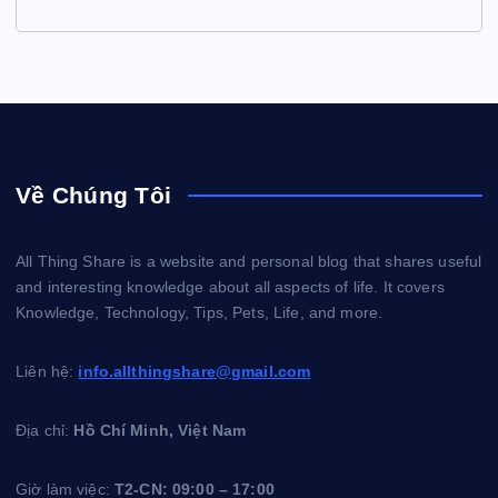
Về Chúng Tôi
All Thing Share is a website and personal blog that shares useful
and interesting knowledge about all aspects of life. It covers
Knowledge, Technology, Tips, Pets, Life, and more.
Liên hệ:
info.allthingshare@gmail.com
Địa chỉ:
Hồ Chí Minh, Việt Nam
Giờ làm việc:
T2-CN: 09:00 – 17:00