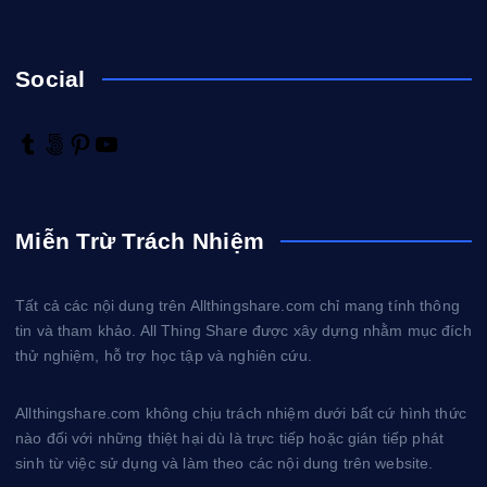
Social
T
5
P
Y
u
0
i
o
m
0
n
u
b
p
t
T
Miễn Trừ Trách Nhiệm
l
x
e
u
r
r
b
e
e
Tất cả các nội dung trên Allthingshare.com chỉ mang tính thông
s
tin và tham khảo. All Thing Share được xây dựng nhằm mục đích
t
thử nghiệm, hỗ trợ học tập và nghiên cứu.
Allthingshare.com không chịu trách nhiệm dưới bất cứ hình thức
nào đối với những thiệt hại dù là trực tiếp hoặc gián tiếp phát
sinh từ việc sử dụng và làm theo các nội dung trên website.