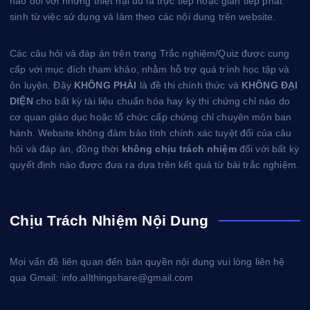
nào đối với những thiệt hại dù là trực tiếp hoặc gián tiếp phát
sinh từ việc sử dụng và làm theo các nội dung trên website.
Các câu hỏi và đáp án trên trang Trắc nghiệm/Quiz được cung
cấp với mục đích tham khảo, nhằm hỗ trợ quá trình học tập và
ôn luyện. Đây
KHÔNG PHẢI
là đề thi chính thức và
KHÔNG ĐẠI
DIỆN
cho bất kỳ tài liệu chuẩn hóa hay kỳ thi chứng chỉ nào do
cơ quan giáo dục hoặc tổ chức cấp chứng chỉ chuyên môn ban
hành. Website không đảm bảo tính chính xác tuyệt đối của câu
hỏi và đáp án, đồng thời
không chịu trách nhiệm
đối với bất kỳ
quyết định nào được đưa ra dựa trên kết quả từ bài trắc nghiệm.
Chịu Trách Nhiệm Nội Dung
Mọi vấn đề liên quan đến bản quyền nội dung vui lòng liên hệ
qua Gmail: info.allthingshare@gmail.com