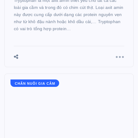
Tryptophan là một axit amin thiết yếu cho tất cả các
loài gia cầm và trong đó có chim cút thịt. Loại axit amin
này được cung cấp dưới dạng các protein nguyên vẹn
như từ khô đậu nành hoặc khô dầu cải,… Tryptophan
có vai trò tổng hợp protein…
CHĂN NUÔI GIA CẦM