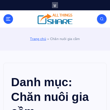
S
k
i
Personal Blog | Knowledge | Technology | Tips |
p
Pets | Life
t
o
c
Trang chủ
»
Chăn nuôi gia cầm
o
n
t
e
n
t
Danh mục:
Chăn nuôi gia