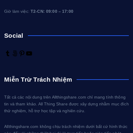
g
Giờ làm việc:
T2-CN: 09:00 – 17:00
b
Social
à
i
T
5
P
Y
u
0
i
o
v
m
0
n
u
b
p
t
T
Miễn Trừ Trách Nhiệm
i
l
x
e
u
r
r
b
ế
e
e
Tất cả các nội dung trên Allthingshare.com chỉ mang tính thông
s
tin và tham khảo. All Thing Share được xây dựng nhằm mục đích
t
t
thử nghiệm, hỗ trợ học tập và nghiên cứu.
Allthingshare.com không chịu trách nhiệm dưới bất cứ hình thức