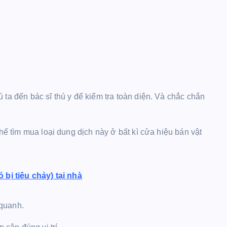
 ta đến bác sĩ thú y để kiểm tra toàn diện. Và chắc chắn
thể tìm mua loại dung dịch này ở bất kì cửa hiệu bán vật
bị tiêu chảy) tại nhà
 quanh.