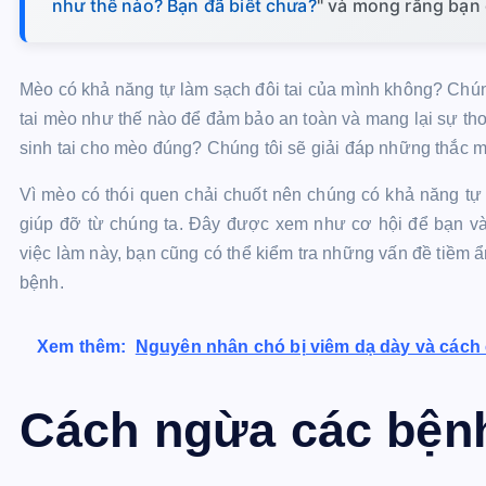
như thế nào? Bạn đã biết chưa?
" và mong rằng bạn đ
Mèo có khả năng tự làm sạch đôi tai của mình không? Chún
tai mèo như thế nào để đảm bảo an toàn và mang lại sự th
sinh tai cho mèo đúng? Chúng tôi sẽ giải đáp những thắc 
Vì mèo có thói quen chải chuốt nên chúng có khả năng tự 
giúp đỡ từ chúng ta. Đây được xem như cơ hội để bạn và l
việc làm này, bạn cũng có thể kiểm tra những vấn đề tiềm ẩ
bệnh.
Xem thêm:
Nguyên nhân chó bị viêm dạ dày và cách c
Cách ngừa các bệnh