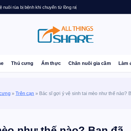
ệ nuôi rùa bị bệnh khi chuyển từ lồng ra
sonal Blog | Knowledge | Technology | Tips | Pets | 
ne
Thú cưng
Ẩm thực
Chăn nuôi gia cầm
Làm 
 cưng
»
Trên cạn
»
Bác sĩ gợi ý vệ sinh tai mèo như thế nào? 
 mèo như thế nào? Bạn đã