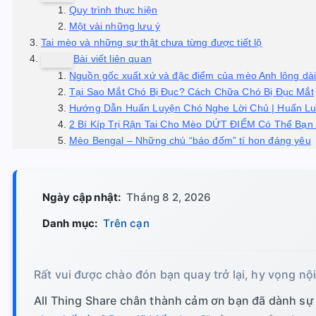
Quy trình thực hiện
Một vài những lưu ý
Tai mèo và những sự thật chưa từng được tiết lộ
Bài viết liên quan
Nguồn gốc xuất xứ và đặc điểm của mèo Anh lông dài
Tại Sao Mắt Chó Bị Đục? Cách Chữa Chó Bị Đục Mắt
Hướng Dẫn Huấn Luyện Chó Nghe Lời Chủ | Huấn L
2 Bí Kíp Trị Rận Tai Cho Mèo DỨT ĐIỂM Có Thể Bạn 
Mèo Bengal – Những chú “báo đốm” tí hon đáng yêu
Ngày cập nhật:
Tháng 8 2, 2026
Danh mục:
Trên cạn
Rất vui được chào đón bạn quay trở lại, hy vọng nộ
All Thing Share chân thành cảm ơn bạn đã dành sự 