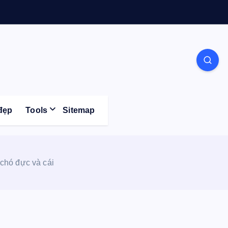
Life
đẹp
Tools
Sitemap
chó đực và cái