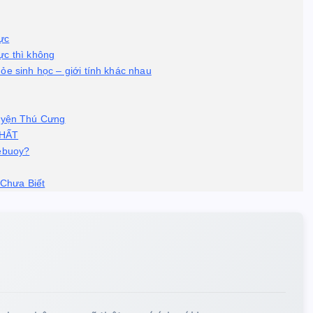
ực
ực thì không
ỏe sinh học – giới tính khác nhau
uyện Thú Cưng
NHẤT
ebuoy?
Chưa Biết