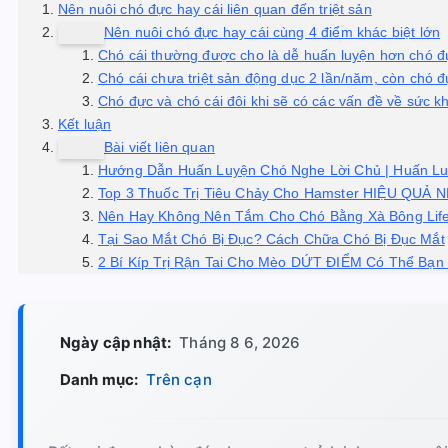
Nên nuôi chó đực hay cái liên quan đến triệt sản
Nên nuôi chó đực hay cái cùng 4 điểm khác biệt lớn
Chó cái thường được cho là dễ huấn luyện hơn chó đ
Chó cái chưa triệt sản động dục 2 lần/năm, còn chó đ
Chó đực và chó cái đôi khi sẽ có các vấn đề về sức kh
Kết luận
Bài viết liên quan
Hướng Dẫn Huấn Luyện Chó Nghe Lời Chủ | Huấn L
Top 3 Thuốc Trị Tiêu Chảy Cho Hamster HIỆU QUẢ 
Nên Hay Không Nên Tắm Cho Chó Bằng Xà Bông Lif
Tại Sao Mắt Chó Bị Đục? Cách Chữa Chó Bị Đục Mắt
2 Bí Kíp Trị Rận Tai Cho Mèo DỨT ĐIỂM Có Thể Bạn 
Ngày cập nhật:
Tháng 8 6, 2026
Danh mục:
Trên cạn