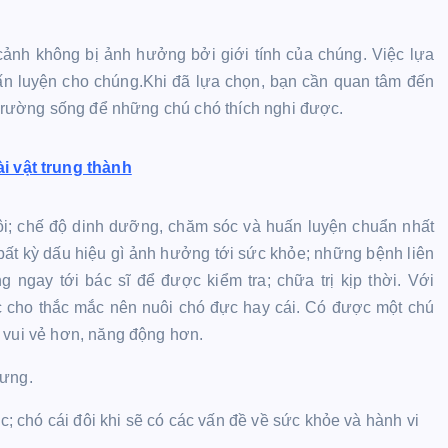
cảnh không bị ảnh hưởng bởi giới tính của chúng. Việc lựa
uấn luyện cho chúng.Khi đã lựa chọn, bạn cần quan tâm đến
i trường sống để những chú chó thích nghi được.
i vật trung thành
ôi; chế độ dinh dưỡng, chăm sóc và huấn luyện chuẩn nhất
 bất kỳ dấu hiệu gì ảnh hưởng tới sức khỏe; những bệnh liên
g ngay tới bác sĩ để được kiểm tra; chữa trị kịp thời. Với
ác cho thắc mắc nên nuôi chó đực hay cái. Có được một chú
 vui vẻ hơn, năng động hơn.
cưng.
ực; chó cái đôi khi sẽ có các vấn đề về sức khỏe và hành vi