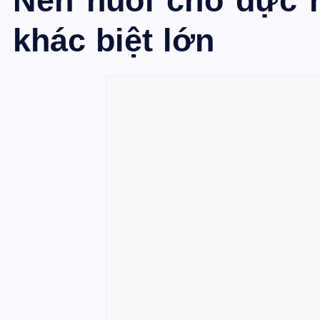
Nên nuôi chó đực 
khác biệt lớn