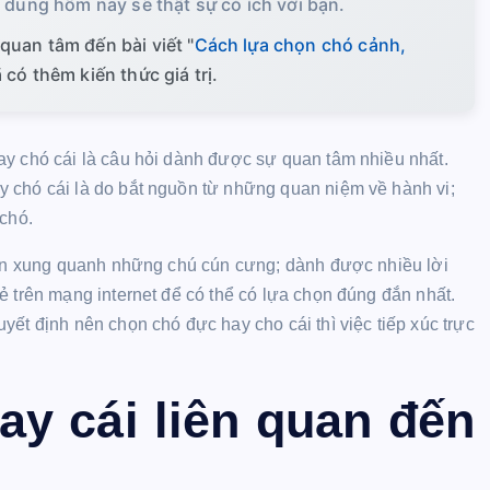
i dung hôm nay sẽ thật sự có ích với bạn.
quan tâm đến bài viết "
Cách lựa chọn chó cảnh,
có thêm kiến thức giá trị.
ay chó cái là câu hỏi dành được sự quan tâm nhiều nhất.
 chó cái là do bắt nguồn từ những quan niệm về hành vi;
 chó.
 tin xung quanh những chú cún cưng; dành được nhiều lời
ẻ trên mạng internet để có thể có lựa chọn đúng đắn nhất.
ết định nên chọn chó đực hay cho cái thì việc tiếp xúc trực
ay cái liên quan đến