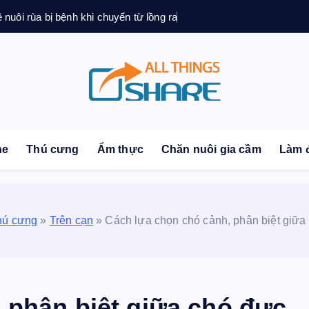
ệ nuôi rùa bị bệnh khi chuyển từ lồng ra
sonal Blog | Knowledge | Technology | Tips | Pets | 
ne
Thú cưng
Ẩm thực
Chăn nuôi gia cầm
Làm 
hú cưng
»
Trên cạn
»
Cách lựa chọn chó cảnh, phân biệt giữa 
 phân biệt giữa chó đực