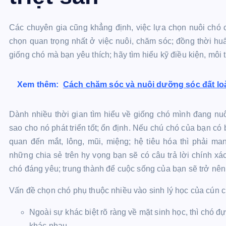
Các chuyên gia cũng khẳng định, việc lựa chọn nuôi chó 
chọn quan trọng nhất ở việc nuôi, chăm sóc; đồng thời h
giống chó mà bạn yêu thích; hãy tìm hiểu kỹ điều kiện, mô
Xem thêm:
Cách chăm sóc và nuôi dưỡng sóc đất loà
Dành nhiều thời gian tìm hiểu về giống chó mình đang nu
sao cho nó phát triển tốt; ổn định. Nếu chú chó của bạn có
quan đến mắt, lông, mũi, miệng; hệ tiêu hóa thì phải man
những chia sẻ trên hy vọng bạn sẽ có câu trả lời chính x
chó đáng yêu; trung thành để cuộc sống của bạn sẽ trở nên
Vấn đề chọn chó phụ thuộc nhiều vào sinh lý học của cún 
Ngoài sự khác biệt rõ ràng về mặt sinh học, thì chó đ
khác nhau.