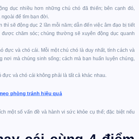
ng dục nhiều hơn những chú chó đã thiến; bên cạnh đó,
ngoài để tìm bạn đời.
thì sẽ động dục 2 lần mỗi năm; dẫn đến việc âm đạo bị tiết
g được chăm sóc; chúng thường sẽ xuyên động dục quanh
 đực và chó cái. Mỗi một chú chó là duy nhất, tính cách và
ng nơi mà chúng sinh sống; cách mà bạn huấn luyện chúng,
ó đực và chó cái không phải là tất cả khác nhau.
mẹo phòng tránh hiệu quả
thích một số vấn đề và hành vi sức khỏe cụ thể; đặc biệt nếu