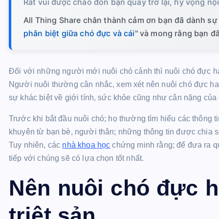
Rất vui được chào đón bạn quay trở lại, hy vọng nộ
All Thing Share chân thành cảm ơn bạn đã dành sự 
phân biệt giữa chó đực và cái
" và mong rằng bạn đã 
Đối với những người mới nuôi chó cảnh thì nuôi chó đực h
Người nuôi thường cân nhắc, xem xét nên nuôi chó đực hay
sự khác biệt về giới tính, sức khỏe cũng như cân nặng của
Trước khi bắt đầu nuôi chó; họ thường tìm hiểu các thông
khuyên từ bạn bè, người thân; những thông tin được chia s
Tuy nhiên, các
nhà khoa học
chứng minh rằng; để đưa ra quy
tiếp với chúng sẽ có lựa chọn tốt nhất.
Nên nuôi chó đực h
triệt sản