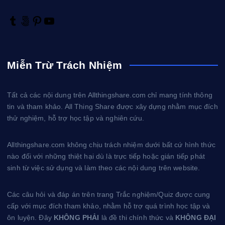
T
5
P
Y
u
0
i
o
m
0
n
u
b
p
t
T
Miễn Trừ Trách Nhiệm
l
x
e
u
r
r
b
e
e
Tất cả các nội dung trên Allthingshare.com chỉ mang tính thông
s
tin và tham khảo. All Thing Share được xây dựng nhằm mục đích
t
thử nghiệm, hỗ trợ học tập và nghiên cứu.
Allthingshare.com không chịu trách nhiệm dưới bất cứ hình thức
nào đối với những thiệt hại dù là trực tiếp hoặc gián tiếp phát
sinh từ việc sử dụng và làm theo các nội dung trên website.
Các câu hỏi và đáp án trên trang Trắc nghiệm/Quiz được cung
cấp với mục đích tham khảo, nhằm hỗ trợ quá trình học tập và
ôn luyện. Đây
KHÔNG PHẢI
là đề thi chính thức và
KHÔNG ĐẠI