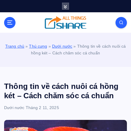
S
k
i
Personal Blog | Knowledge | Technology | Tips |
p
Pets | Life
t
o
c
Trang chủ
»
Thú cưng
»
Dưới nước
»
Thông tin về cách nuôi cá
o
hồng két – Cách chăm sóc cá chuẩn
n
t
e
n
t
Thông tin về cách nuôi cá hồng
két – Cách chăm sóc cá chuẩn
Dưới nước
Tháng 2 11, 2025