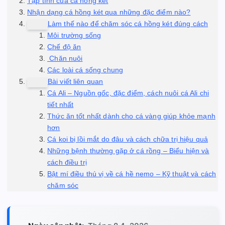
Tập tính của cá hồng két
Nhận dạng cá hồng két qua những đặc điểm nào?
Làm thế nào để chăm sóc cá hồng két đúng cách
Môi trường sống
Chế độ ăn
Chăn nuôi
Các loài cá sống chung
Bài viết liên quan
Cá Ali – Nguồn gốc, đặc điểm, cách nuôi cá Ali chi
tiết nhất
Thức ăn tốt nhất dành cho cá vàng giúp khỏe mạnh
hơn
Cá koi bị lồi mắt do đâu và cách chữa trị hiệu quả
Những bệnh thường gặp ở cá rồng – Biểu hiện và
cách điều trị
Bật mí điều thú vị về cá hề nemo – Kỹ thuật và cách
chăm sóc