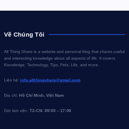
Về Chúng Tôi
All Thing Share is a website and personal blog that shares useful
and interesting knowledge about all aspects of life. It covers
Knowledge, Technology, Tips, Pets, Life, and more.
Liên hệ:
info.allthingshare@gmail.com
Địa chỉ:
Hồ Chí Minh, Việt Nam
Giờ làm việc:
T2-CN: 09:00 – 17:00