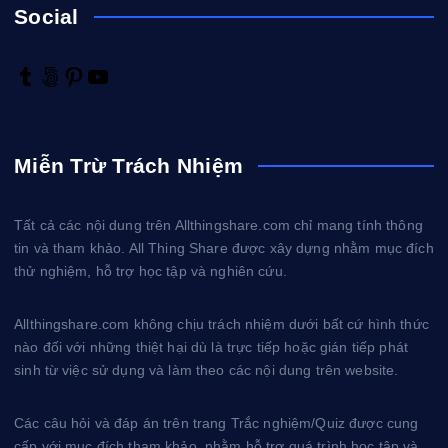
Social
T
5
P
Y
u
0
i
o
m
0
n
u
b
p
t
T
Miễn Trừ Trách Nhiệm
l
x
e
u
r
r
b
e
e
Tất cả các nội dung trên Allthingshare.com chỉ mang tính thông
s
tin và tham khảo. All Thing Share được xây dựng nhằm mục đích
t
thử nghiệm, hỗ trợ học tập và nghiên cứu.
Allthingshare.com không chịu trách nhiệm dưới bất cứ hình thức
nào đối với những thiệt hại dù là trực tiếp hoặc gián tiếp phát
sinh từ việc sử dụng và làm theo các nội dung trên website.
Các câu hỏi và đáp án trên trang Trắc nghiệm/Quiz được cung
cấp với mục đích tham khảo, nhằm hỗ trợ quá trình học tập và