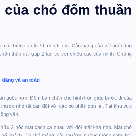
g của chó đốm thuần
sẽ có chiều cao từ 56 đến 61cm. Cân nặng của vật nuôi dao
hần thân dài gấp 2 lần so với chiều cao của mình. Chúng
.
ễ dàng và an toàn
ân guốc hơn. Đệm bàn chân chó hình tròn giúp bước đi của
 thước nhỏ rất cân đối với các bộ phần còn lại. Tại khu vực
uông vắn.
ữu 2 hốc mắt cách xa nhau với đôi mắt khá nhỏ. Mắt chó
hổ phách. Tai chó mỏng, dài, thường buông thõng sang hai