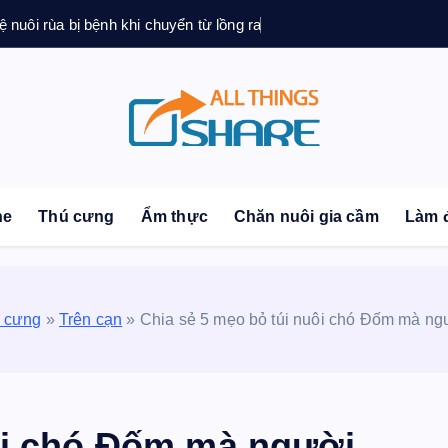
ệ nuôi rùa bị bệnh khi chuyển từ lồng ra
sonal Blog | Knowledge | Technology | Tips | Pets | 
ne
Thú cưng
Ẩm thực
Chăn nuôi gia cầm
Làm 
 cưng
»
Trên cạn
»
Chia sẻ 5 mẹo bỏ túi nuôi chó Đốm mà ngư
ôi chó Đốm mà người