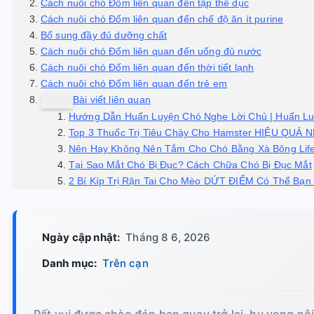
Cách nuôi chó Đốm liên quan đến tập thể dục
Cách nuôi chó Đốm liên quan đến chế độ ăn ít purine
Bổ sung đầy đủ dưỡng chất
Cách nuôi chó Đốm liên quan đến uống đủ nước
Cách nuôi chó Đốm liên quan đến thời tiết lạnh
Cách nuôi chó Đốm liên quan đến trẻ em
Bài viết liên quan
Hướng Dẫn Huấn Luyện Chó Nghe Lời Chủ | Huấn L
Top 3 Thuốc Trị Tiêu Chảy Cho Hamster HIỆU QUẢ 
Nên Hay Không Nên Tắm Cho Chó Bằng Xà Bông Lif
Tại Sao Mắt Chó Bị Đục? Cách Chữa Chó Bị Đục Mắt
2 Bí Kíp Trị Rận Tai Cho Mèo DỨT ĐIỂM Có Thể Bạn 
Ngày cập nhật:
Tháng 8 6, 2026
Danh mục:
Trên cạn
Rất vui được chào đón bạn quay trở lại, hy vọng nộ