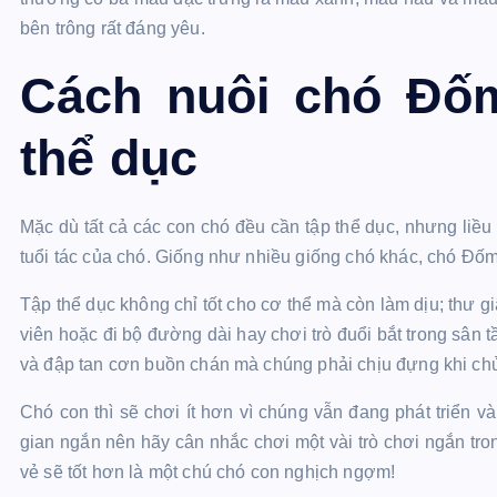
bên trông rất đáng yêu.
Cách nuôi chó Đốm
thể dục
Mặc dù tất cả các con chó đều cần tập thể dục, nhưng liều
tuổi tác của chó. Giống như nhiều giống chó khác, chó Đốm 
Tập thể dục không chỉ tốt cho cơ thể mà còn làm dịu; thư g
viên hoặc đi bộ đường dài hay chơi trò đuổi bắt trong sân 
và đập tan cơn buồn chán mà chúng phải chịu đựng khi ch
Chó con thì sẽ chơi ít hơn vì chúng vẫn đang phát triển v
gian ngắn nên hãy cân nhắc chơi một vài trò chơi ngắn tron
vẻ sẽ tốt hơn là một chú chó con nghịch ngợm!