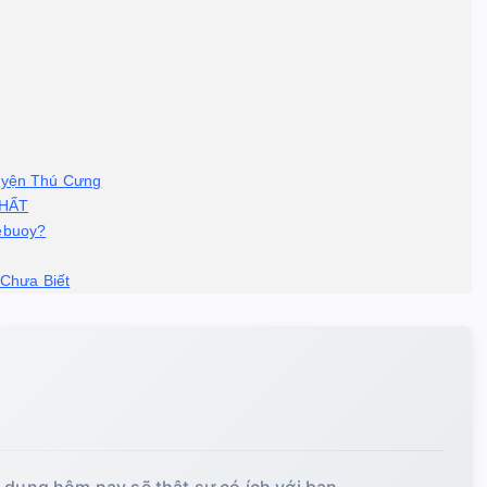
uyện Thú Cưng
NHẤT
ebuoy?
Chưa Biết
i dung hôm nay sẽ thật sự có ích với bạn.