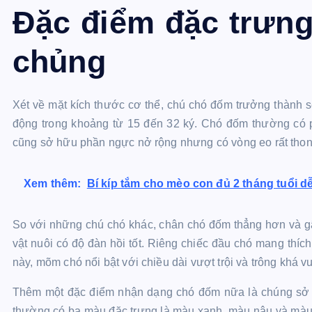
Đặc điểm đặc trưn
chủng
Xét về mặt kích thước cơ thể, chú chó đốm trưởng thành 
động trong khoảng từ 15 đến 32 ký. Chó đốm thường có p
cũng sở hữu phần ngực nở rộng nhưng có vòng eo rất thon
Xem thêm:
Bí kíp tắm cho mèo con đủ 2 tháng tuổi d
So với những chú chó khác, chân chó đốm thẳng hơn và g
vật nuôi có độ đàn hồi tốt. Riêng chiếc đầu chó mang thích
này, mõm chó nổi bật với chiều dài vượt trội và trông khá v
Thêm một đặc điểm nhận dạng chó đốm nữa là chúng sở h
thường có ba màu đặc trưng là màu xanh, màu nâu và màu 