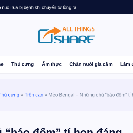
ệ nuôi rùa bị bệnh khi chuyển từ lồng ra
sonal Blog | Knowledge | Technology | Tips | Pets | 
ne
Thú cưng
Ẩm thực
Chăn nuôi gia cầm
Làm 
Thú cưng
»
Trên cạn
»
Mèo Bengal – Những chú “báo đốm” tí
 “báo đốm” tí hon đáng