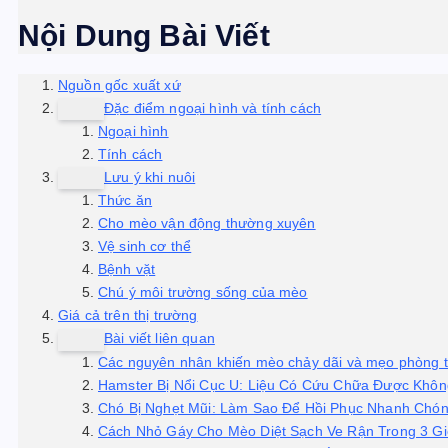
Nội Dung Bài Viết
Nguồn gốc xuất xứ
Đặc điểm ngoại hình và tính cách
Ngoại hình
Tính cách
Lưu ý khi nuôi
Thức ăn
Cho mèo vận động thường xuyên
Vệ sinh cơ thể
Bệnh vặt
Chú ý môi trường sống của mèo
Giá cả trên thị trường
Bài viết liên quan
Các nguyên nhân khiến mèo chảy dãi và mẹo phòng t
Hamster Bị Nổi Cục U: Liệu Có Cứu Chữa Được Khô
Chó Bị Nghẹt Mũi: Làm Sao Để Hồi Phục Nhanh Chó
Cách Nhỏ Gáy Cho Mèo Diệt Sạch Ve Rận Trong 3 Gi