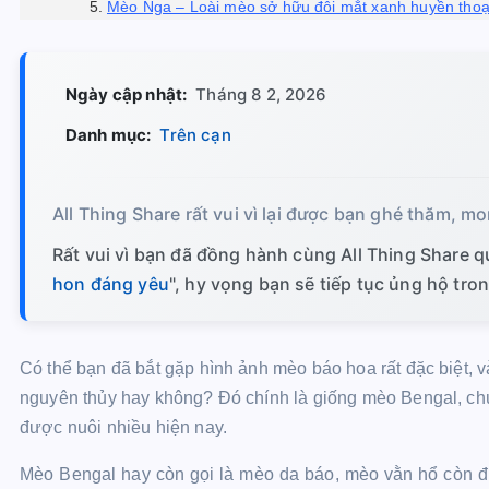
Mèo Nga – Loài mèo sở hữu đôi mắt xanh huyền thoạ
Ngày cập nhật:
Tháng 8 2, 2026
Danh mục:
Trên cạn
All Thing Share rất vui vì lại được bạn ghé thăm, mo
Rất vui vì bạn đã đồng hành cùng All Thing Share qu
hon đáng yêu
", hy vọng bạn sẽ tiếp tục ủng hộ tro
Có thể bạn đã bắt gặp hình ảnh mèo báo hoa rất đặc biệt, v
nguyên thủy hay không? Đó chính là giống
mèo Bengal
, c
được nuôi nhiều hiện nay.
Mèo Bengal hay còn gọi là mèo da báo, mèo vằn hổ còn đư