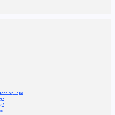
ránh hiệu quả
ng?
ng?
ọt