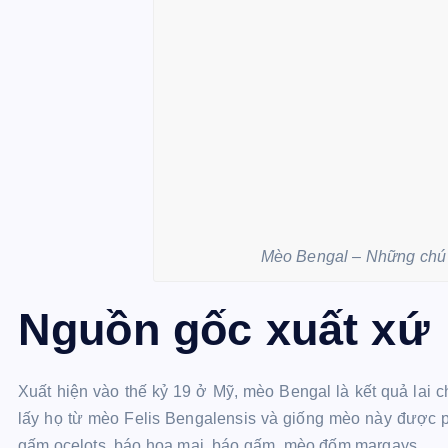
Mèo Bengal – Những chú 
Nguồn gốc xuất xứ
Xuất hiện vào thế kỷ 19 ở Mỹ, mèo Bengal là kết quả lai
lấy họ từ mèo Felis Bengalensis và giống mèo này được 
gấm ocelots, báo hoa mai, báo gấm, mèo đốm margays.