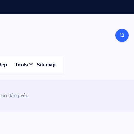
Life
đẹp
Tools
Sitemap
 hon đáng yêu