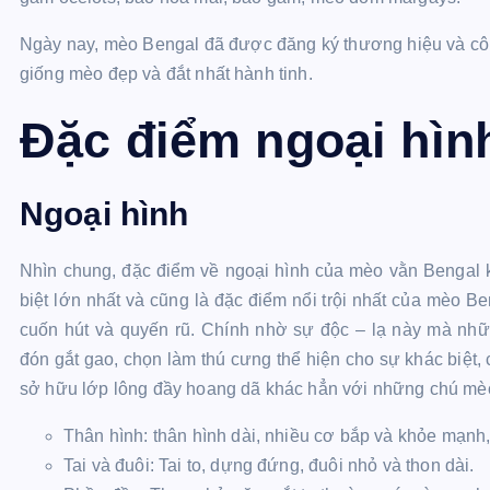
Ngày nay, mèo Bengal đã được đăng ký thương hiệu và côn
giống mèo đẹp và đắt nhất hành tinh.
Đặc điểm ngoại hình
Ngoại hình
Nhìn chung, đặc điểm về ngoại hình của mèo vằn Bengal k
biệt lớn nhất và cũng là đặc điểm nổi trội nhất của mèo B
cuốn hút và quyến rũ. Chính nhờ sự độc – lạ này mà n
đón gắt gao, chọn làm thú cưng thể hiện cho sự khác biệt
sở hữu lớp lông đầy hoang dã khác hẳn với những chú mè
Thân hình: thân hình dài, nhiều cơ bắp và khỏe mạnh,
Tai và đuôi: Tai to, dựng đứng, đuôi nhỏ và thon dài.