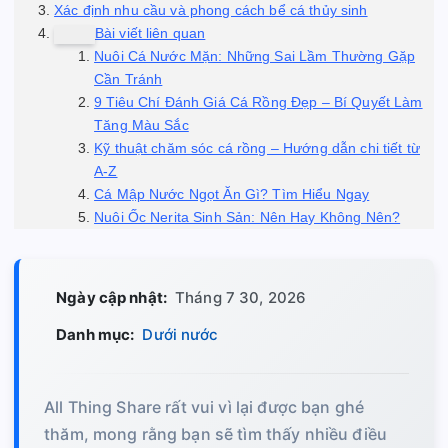
Xác định nhu cầu và phong cách bể cá thủy sinh
Bài viết liên quan
Nuôi Cá Nước Mặn: Những Sai Lầm Thường Gặp
Cần Tránh
9 Tiêu Chí Đánh Giá Cá Rồng Đẹp – Bí Quyết Làm
Tăng Màu Sắc
Kỹ thuật chăm sóc cá rồng – Hướng dẫn chi tiết từ
A-Z
Cá Mập Nước Ngọt Ăn Gì? Tìm Hiểu Ngay
Nuôi Ốc Nerita Sinh Sản: Nên Hay Không Nên?
Ngày cập nhật:
Tháng 7 30, 2026
Danh mục:
Dưới nước
All Thing Share rất vui vì lại được bạn ghé
thăm, mong rằng bạn sẽ tìm thấy nhiều điều