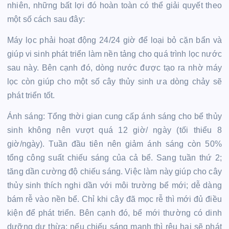
nhiên, những bất lợi đó hoàn toàn có thể giải quyết theo
một số cách sau đây:
Máy lọc phải hoạt động 24/24 giờ để loại bỏ cặn bẩn và
giúp vi sinh phát triển làm nền tảng cho quá trình lọc nước
sau này. Bên cạnh đó, dòng nước được tạo ra nhờ máy
lọc còn giúp cho một số cây thủy sinh ưa dòng chảy sẽ
phát triển tốt.
Ánh sáng: Tổng thời gian cung cấp ánh sáng cho bể thủy
sinh không nên vượt quá 12 giờ/ ngày (tối thiểu 8
giờ/ngày). Tuần đầu tiên nên giảm ánh sáng còn 50%
tổng công suất chiếu sáng của cả bể. Sang tuần thứ 2;
tăng dần cường độ chiếu sáng. Việc làm này giúp cho cây
thủy sinh thích nghi dần với môi trường bể mới; dễ dàng
bám rễ vào nền bể. Chỉ khi cây đã mọc rễ thì mới đủ điều
kiện để phát triển. Bên cạnh đó, bể mới thường có dinh
dưỡng dư thừa; nếu chiếu sáng mạnh thì rêu hại sẽ phát