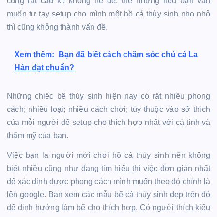
cũng rất cầu kì; không hề dễ; thế nhưng nếu bạn vẫn
muốn tự tay setup cho mình một hồ cá thủy sinh nho nhỏ
thì cũng không thành vấn đề.
Xem thêm:
Bạn đã biết cách chăm sóc chú cá La
Hán đạt chuẩn?
Những chiếc bể thủy sinh hiện nay có rất nhiều phong
cách; nhiều loại; nhiều cách chơi; tùy thuộc vào sở thích
của mỗi người để setup cho thích hợp nhất với cá tính và
thẩm mỹ của bạn.
Việc bạn là người mới chơi hồ cá thủy sinh nên không
biết nhiều cũng như đang tìm hiểu thì việc đơn giản nhất
để xác định được phong cách mình muốn theo đó chính là
lên google. Bạn xem các mẫu bể cá thủy sinh đẹp trên đó
để định hướng làm bể cho thích hợp. Có người thích kiểu