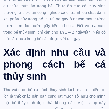
dư thừa thức ăn trong bể. Thức ăn của cá thủy sinh
thường là thức ăn công nghiệp có chứa nhiều chất đạm;
khi phân hủy trong bể thì rất dễ gây ô nhiễm môi trường
nước; làm đục nước; gây bệnh cho cá. Đối với cá nuôi
trong bể thủy sinh; chỉ cần cho ăn 1 – 2 ngày/lần. Nếu có
thức ăn thừa trong bể cần được vớt ra ngay.
Xác định nhu cầu và
phong cách bể cá
thủy sinh
Thú vui chơi bể cá cảnh thủy sinh lành mạnh; nhiều lợi
ích là thế; chắc hẳn bạn cũng rất muốn sở hữu cho mình
một bể thủy sinh đẹp phải không nào. Việc setup này