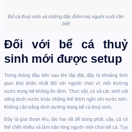
Bể cá thuỷ sinh và những đặc điểm mà người nuôi cần
biết
Đối với bể cá thuỷ
sinh mới được setup
Trong tháng đầu tiên sau khi lắp đặt, đây là khoảng thời
gian khó khăn nhất đối với người chơi vì: môi trường
nước trong bể không ổn định. Thực vật, cá và các sinh vật
sống dưới nước khác không thể thích nghi với nước mới.
Không cân bằng dinh dưỡng trong bể cá thuỷ sinh.
Đây là giai đoạn rêu, tảo hại rất dễ bùng phát, cây, cá có
thể chết nhiều và làm nản lòng người mới chơi bể cá. Tuy