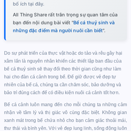
bổ ích tại đây.
All Thing Share rất trân trọng sự quan tâm của
bạn đến nội dung bài viết "
Bể cá thuỷ sinh và
những đặc điểm mà người nuôi cần biết
".
Do sự phát triển của thực vật hoặc do tảo và rêu gây hại
xâm lấn là nguyên nhân khiến các thiết lập ban đầu của
bể cá thuỷ sinh
sẽ thay đổi theo thời gian cũng như làm
hại cho đàn cá cảnh trong bể. Để giữ được vẻ đẹp tự
nhiên của bể cá, chúng ta cần chăm sóc, bảo dưỡng và
bảo trì đúng cách để có điều kiện nuôi cá cảnh tốt hơn.
Bể cá cảnh luôn mang đến cho mỗi chúng ta những cảm
nhận về tâm lý và thị giác vô cùng đặc biệt. Không gian
xanh mát trong bể chứa nhỏ cho bạn cảm giác thoải mái,
thư thái và bình yên. Với vẻ đẹp lung linh, sống động luôn