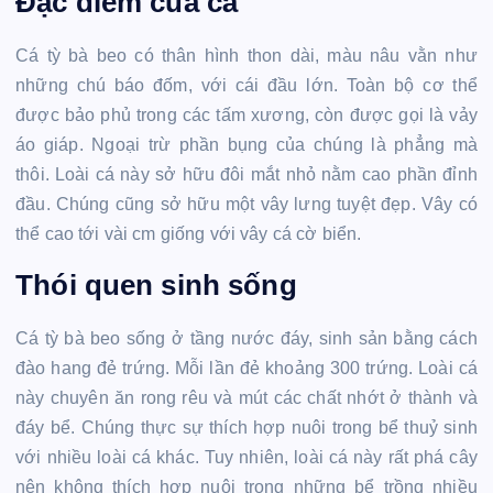
Đặc điểm của cá
Cá tỳ bà beo có thân hình thon dài, màu nâu vằn như
những chú báo đốm, với cái đầu lớn. Toàn bộ cơ thể
được bảo phủ trong các tấm xương, còn được gọi là vảy
áo giáp. Ngoại trừ phần bụng của chúng là phẳng mà
thôi. Loài cá này sở hữu đôi mắt nhỏ nằm cao phần đỉnh
đầu. Chúng cũng sở hữu một vây lưng tuyệt đẹp. Vây có
thể cao tới vài cm giống với vây cá cờ biển.
Thói quen sinh sống
Cá tỳ bà beo sống ở tầng nước đáy, sinh sản bằng cách
đào hang đẻ trứng. Mỗi lần đẻ khoảng 300 trứng. Loài cá
này chuyên ăn rong rêu và mút các chất nhớt ở thành và
đáy bể. Chúng thực sự thích hợp nuôi trong bể thuỷ sinh
với nhiều loài cá khác. Tuy nhiên, loài cá này rất phá cây
nên không thích hợp nuôi trong những bể trồng nhiều