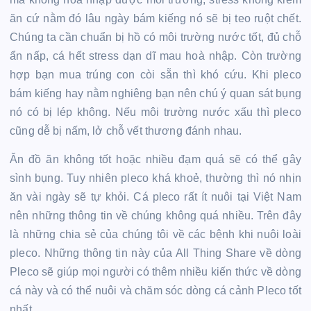
ăn cứ nằm đó lâu ngày bám kiếng nó sẽ bị teo ruột chết.
Chúng ta cần chuẩn bị hồ có môi trường nước tốt, đủ chỗ
ẩn nấp, cá hết stress dạn dĩ mau hoà nhập. Còn trường
hợp bạn mua trúng con còi sẵn thì khó cứu. Khi pleco
bám kiếng hay nằm nghiêng bạn nên chú ý quan sát bụng
nó có bị lép không. Nếu môi trường nước xấu thì pleco
cũng dễ bị nấm, lở chỗ vết thương đánh nhau.
Ăn đồ ăn không tốt hoặc nhiều đạm quá sẽ có thể gây
sình bụng. Tuy nhiên pleco khá khoẻ, thường thì nó nhịn
ăn vài ngày sẽ tự khỏi. Cá pleco rất ít nuôi tại Việt Nam
nên những thông tin về chúng không quá nhiều. Trên đây
là những chia sẻ của chúng tôi về các bệnh khi nuôi loài
pleco. Những thông tin này của All Thing Share về dòng
Pleco sẽ giúp mọi người có thêm nhiều kiến thức về dòng
cá này và có thể nuôi và chăm sóc dòng cá cảnh Pleco tốt
nhất.