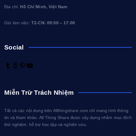
Địa chỉ:
Hồ Chí Minh, Việt Nam
Giờ làm việc:
T2-CN: 09:00 – 17:00
Social
T
5
P
Y
u
0
i
o
m
0
n
u
b
p
t
T
Miễn Trừ Trách Nhiệm
l
x
e
u
r
r
b
e
e
Tất cả các nội dung trên Allthingshare.com chỉ mang tính thông
s
tin và tham khảo. All Thing Share được xây dựng nhằm mục đích
t
thử nghiệm, hỗ trợ học tập và nghiên cứu.