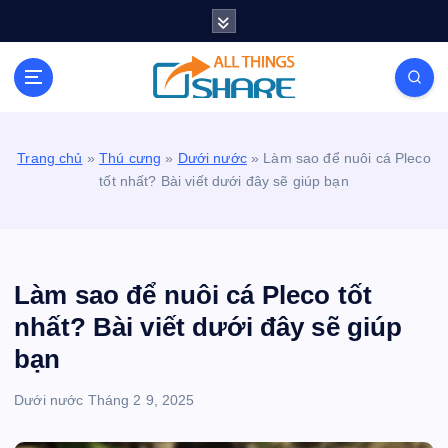
S
k
i
Personal Blog | Knowledge | Technology | Tips |
p
Pets | Life
t
o
c
Trang chủ
»
Thú cưng
»
Dưới nước
»
Làm sao để nuôi cá Pleco
o
tốt nhất? Bài viết dưới đây sẽ giúp bạn
n
t
e
n
t
Làm sao để nuôi cá Pleco tốt
nhất? Bài viết dưới đây sẽ giúp
bạn
Dưới nước
Tháng 2 9, 2025