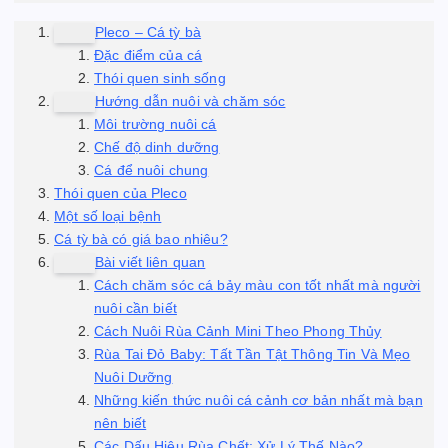
Pleco – Cá tỳ bà
Đặc điểm của cá
Thói quen sinh sống
Hướng dẫn nuôi và chăm sóc
Môi trường nuôi cá
Chế độ dinh dưỡng
Cá để nuôi chung
Thói quen của Pleco
Một số loại bệnh
Cá tỳ bà có giá bao nhiêu?
Bài viết liên quan
Cách chăm sóc cá bảy màu con tốt nhất mà người
nuôi cần biết
Cách Nuôi Rùa Cảnh Mini Theo Phong Thủy
Rùa Tai Đỏ Baby: Tất Tần Tật Thông Tin Và Mẹo
Nuôi Dưỡng
Những kiến thức nuôi cá cảnh cơ bản nhất mà bạn
nên biết
Các Dấu Hiệu Rùa Chết: Xử Lý Thế Nào?