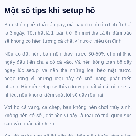
Một số tips khi setup hồ
Bạn không nên thả cá ngay, mà hãy đợi hồ ổn định ít nhất
là 3 ngày. Tốt nhất là 1 tuần trở lên mới thả cá thì đảm bảo
sẽ không có hiện tượng cá chết vì nước thiếu ổn định
Nếu có đất nền, bạn nên thay nước 30-50% cho những
ngày đầu tiên chưa có cá vào. Và nên trồng toàn bộ cây
ngay lúc setup, và nên thả những loại bèo mặt nước,
hoặc rong vì những loại này có khả năng phát triển
nhanh. Hồ mới setup sẽ thừa dưỡng chất vì đất nền sẽ ra
nhiều, nếu không kiểm soát tốt sẽ gây rêu hại.
Với họ cá vàng, cá chép, bạn không nên chơi thủy sinh,
không nên có sỏi, đất nền vì đây là loài có thói quen sục
sạo và ị phân rất nhiều.