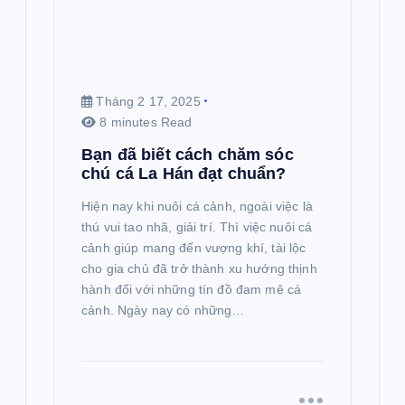
Tháng 2 17, 2025
8 minutes Read
Bạn đã biết cách chăm sóc
chú cá La Hán đạt chuẩn?
Hiện nay khi nuôi cá cảnh, ngoài việc là
thú vui tao nhã, giải trí. Thì việc nuôi cá
cảnh giúp mang đến vượng khí, tài lộc
cho gia chủ đã trở thành xu hướng thịnh
hành đối với những tín đồ đam mê cá
cảnh. Ngày nay có những…