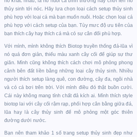
hồ khác nhau, là hồ nuôi cá bình thường hay chơi lên hồ
thủy sinh tới nóc. Hãy lựa chọn loại cách setup thủy sinh
phù hợp với loại cá mà bạn muốn nuôi. Hoặc chọn loại cá
phù hợp với cách setup của bạn. Tùy mưc độ ưu tiên của
bạn thích cây hay thích cá mà có sự cân đối phù hợp.
Với mình, mình không thích Biotop truyền thống đá-lũa vì
nó quá đơn giản, thiếu màu xanh cây cối để giúp sự thư
giãn. Mình cũng không thích cách chơi mô phỏng phong
cảnh bên đất liền bằng những loại cây thủy sinh. Nhiều
người thích setup làng quê, con đường, cây đa, ngôi nhà
và có cá bơi trên trời. Với mình điều đó thật buồn cười.
Cái này không mang tính chất đả kích ai. Mình thích style
biotop lai với cây cối rậm rạp, phối hợp cân bằng giữa đá,
lũa hay là cây thủy sinh để mô phỏng một góc thiên
đường dưới nước.
Bạn nên tham khảo 1 số trang setup thủy sinh đẹp như