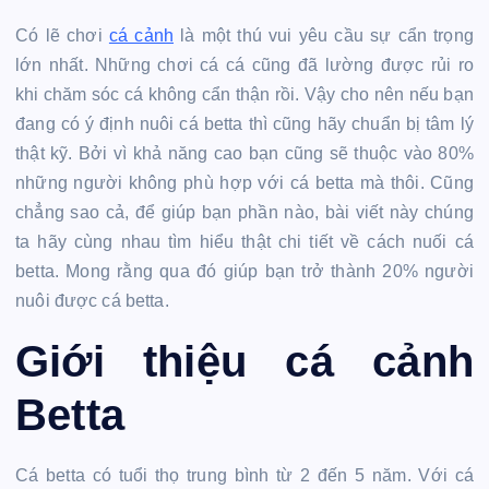
Có lẽ chơi
cá cảnh
là một thú vui yêu cầu sự cẩn trọng
lớn nhất. Những chơi cá cá cũng đã lường được rủi ro
khi chăm sóc cá không cẩn thận rồi. Vậy cho nên nếu bạn
đang có ý định nuôi cá betta thì cũng hãy chuẩn bị tâm lý
thật kỹ. Bởi vì khả năng cao bạn cũng sẽ thuộc vào 80%
những người không phù hợp với cá betta mà thôi. Cũng
chẳng sao cả, để giúp bạn phần nào, bài viết này chúng
ta hãy cùng nhau tìm hiểu thật chi tiết về cách nuối cá
betta. Mong rằng qua đó giúp bạn trở thành 20% người
nuôi được cá betta.
Giới thiệu cá cảnh
Betta
Cá betta có tuổi thọ trung bình từ 2 đến 5 năm. Với cá