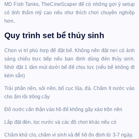
MD Fish Tanks, TheCineScaper để có những gợi ý setup
có tính thẩm mỹ cao nếu như thích chơi chuyên nghiệp
hơn.
Quy trình set bể thủy sinh
Chọn vị trí phù hợp để đặt bể. Không nên đặt nơi có ánh
sáng chiếu trực tiếp nếu bạn định dùng đèn thủy sinh.
Nhớ đặt 1 tấm mút dưới bể để chịu lực (nếu bể không đi
kèm sẵn)
Trải phân nền, sỏi nền, bố cục lũa, đá. Châm ít nước vào
cho ẩm rồi trồng cây
Đổ nước cẩn thận vào hồ để không gây xáo trộn nền
Lắp đặt đèn, lọc nước và các đồ chơi khác nếu có
Châm khử clo, châm vi sinh và để hồ ổn định từ 3-7 ngày.