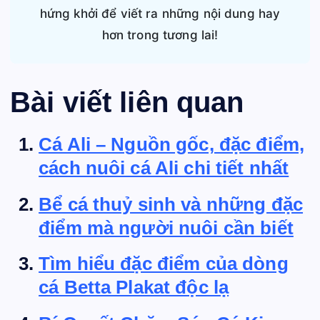
hứng khởi để viết ra những nội dung hay
hơn trong tương lai!
Bài viết liên quan
Cá Ali – Nguồn gốc, đặc điểm,
cách nuôi cá Ali chi tiết nhất
Bể cá thuỷ sinh và những đặc
điểm mà người nuôi cần biết
Tìm hiểu đặc điểm của dòng
cá Betta Plakat độc lạ