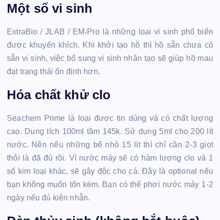
Một số vi sinh
ExtraBio / JLAB / EM-Pro là những loại vi sinh phổ biến
được khuyến khích. Khi khởi tạo hồ thì hồ sẵn chưa có
sẵn vi sinh, việc bổ sung vi sinh nhân tạo sẽ giúp hồ mau
đạt trạng thái ổn định hơn.
Hóa chất khử clo
Seachem Prime là loại được tin dùng và có chất lượng
cao. Dung tích 100ml tầm 145k. Sử dụng 5ml cho 200 lít
nước. Nên nếu những bể nhỏ 15 lít thì chỉ cần 2-3 giọt
thôi là đã đủ rồi. Vì nước máy sẽ có hàm lượng clo và 1
số kim loại khác, sẽ gây độc cho cá. Đây là optional nếu
bạn không muốn tốn kém. Bạn có thể phơi nước máy 1-2
ngày nếu đủ kiên nhẫn.