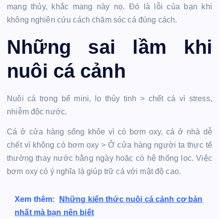
mạng thủy, khắc mạng này nọ. Đó là lỗi của bạn khi
không nghiên cứu cách chăm sóc cá đúng cách.
Những sai lầm khi
nuôi cá cảnh
Nuôi cá trong bể mini, lọ thủy tinh > chết cá vì stress,
nhiễm độc nước.
Cá ở cửa hàng sống khỏe vì có bơm oxy, cá ở nhà dễ
chết vì không có bơm oxy > Ở cửa hàng người ta thực tế
thường thay nước hằng ngày hoặc có hệ thống lọc. Việc
bơm oxy có ý nghĩa là giúp trữ cá với mật độ cao.
Xem thêm:
Những kiến thức nuôi cá cảnh cơ bản
nhất mà bạn nên biết