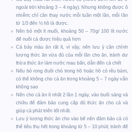
ngoài trời khoảng 3 – 4 ngày). Nhưng không được ô
nhiễm; chỉ cần thay nước mỗi tuần một lần, mỗi lần
từ 1/3 đến ½ hồ là được.
Nên bỏ một ít muối, khoảng 50 – 70g/ 100 lít nước
để nuôi cá được hiệu quả hơn
Cá bảy màu ăn rất ít, vì vậy, nên lưu ý cân chỉnh
lượng thức ăn vừa đủ của mỗi lần cho ăn, tránh dư
thừa thức ăn làm nước mau bẩn, dẫn đến cá chết
Nếu bỏ rong đuôi chó trong hồ hoặc hồ có rêu bám,
có thể không cho cá ăn trong khoảng 5 – 7 ngày vẫn
không sao
Nên cho cá ăn ít nhất 2 lần 1 ngày, vào buổi sáng và
chiều để đảm bảo cung cấp đủ thức ăn cho cá và
giúp cá phát triển tốt nhất.
Lưu ý lượng thức ăn cho vào bể nên đảm bảo cá có
thể tiêu thụ hết trong khoảng từ 5 – 10 phút; tránh để