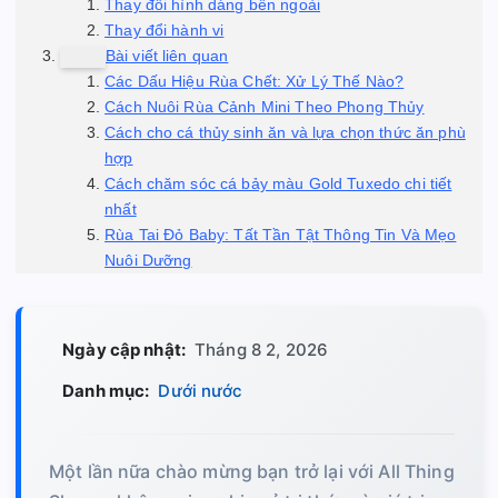
Thay đổi hình dáng bên ngoài
Thay đổi hành vi
Bài viết liên quan
Các Dấu Hiệu Rùa Chết: Xử Lý Thế Nào?
Cách Nuôi Rùa Cảnh Mini Theo Phong Thủy
Cách cho cá thủy sinh ăn và lựa chọn thức ăn phù
hợp
Cách chăm sóc cá bảy màu Gold Tuxedo chi tiết
nhất
Rùa Tai Đỏ Baby: Tất Tần Tật Thông Tin Và Mẹo
Nuôi Dưỡng
Ngày cập nhật:
Tháng 8 2, 2026
Danh mục:
Dưới nước
Một lần nữa chào mừng bạn trở lại với All Thing