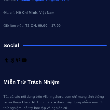
Địa chỉ:
Hồ Chí Minh, Việt Nam
Giờ làm việc:
T2-CN: 09:00 – 17:00
Social
T
5
P
Y
u
0
i
o
m
0
n
u
b
p
t
T
Miễn Trừ Trách Nhiệm
l
x
e
u
r
r
b
e
e
Tất cả các nội dung trên Allthingshare.com chỉ mang tính thông
s
tin và tham khảo. All Thing Share được xây dựng nhằm mục đích
t
thử nghiệm, hỗ trợ học tập và nghiên cứu.