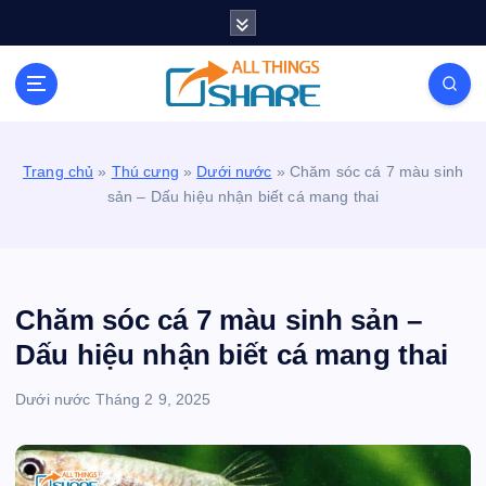
S
k
i
Personal Blog | Knowledge | Technology | Tips |
p
Pets | Life
t
o
c
Trang chủ
»
Thú cưng
»
Dưới nước
»
Chăm sóc cá 7 màu sinh
o
sản – Dấu hiệu nhận biết cá mang thai
n
t
e
n
t
Chăm sóc cá 7 màu sinh sản –
Dấu hiệu nhận biết cá mang thai
Dưới nước
Tháng 2 9, 2025