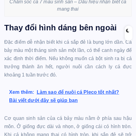
Chăm sóc cá 7 màu sinh sản – Dấu hiệu nhận biết cá
mang thai
Thay đổi hình dáng bên ngoài
Đặc điểm dễ nhận biết khi cá sắp đẻ là bụng lớn dần. Cá
bảy màu một tháng sinh sản một lần, có thể canh ngày để
xác định thời điểm. Nếu không muốn cá bột sinh ra bị cá
trưởng thành ăn hết, người nuôi cần cách ly cá đực
khoảng 1 tuần trước đó.
Xem thêm:
Làm sao để nuôi cá Pleco tốt nhất?
Bài viết dưới đây sẽ giúp bạn
Cơ quan sinh sản của cá bảy màu nằm ở phía sau hậu
môn. Ở giống đực dài và nhọn, ở giống cái có hình tròn.
Khi cá không mang thai có hình tròn, khi sắp đẻ sẽ trở