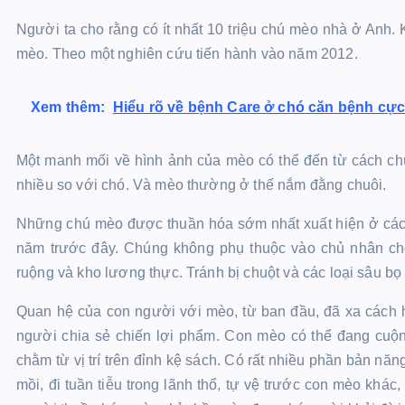
Người ta cho rằng có ít nhất 10 triệu chú mèo nhà ở Anh.
mèo. Theo một nghiên cứu tiến hành vào năm 2012.
Xem thêm:
Hiểu rõ về bệnh Care ở chó căn bệnh cự
Một manh mối về hình ảnh của mèo có thể đến từ cách ch
nhiều so với chó. Và mèo thường ở thế nắm đằng chuôi.
Những chú mèo được thuần hóa sớm nhất xuất hiện ở các 
năm trước đây. Chúng không phụ thuộc vào chủ nhân ch
ruộng và kho lương thực. Tránh bị chuột và các loại sâu bọ
Quan hệ của con người với mèo, từ ban đầu, đã xa cách h
người chia sẻ chiến lợi phẩm. Con mèo có thể đang cuộn
chằm từ vị trí trên đỉnh kệ sách. Có rất nhiều phần bản năn
mồi, đi tuần tiễu trong lãnh thổ, tự vệ trước con mèo khác