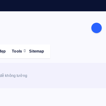
Life
đẹp
Tools
Sitemap
 dễ không tưởng