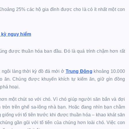
 Khoảng 25% các hộ gia đình được cho là có ít nhất một con
c kỳ nguy hiểm
úng được thuần hóa ban đầu. Đó là quá trình chậm hơn rất
ngôi làng thời kỳ đồ đá mới ở
Trung Đông
khoảng 10.000
o ăn. Chúng được khuyến khích tự kiếm ăn, giữ gìn đồng
 phá hoại.
ơn một chút so với chó. Vì chó giúp người săn bắn và đợi
 tròn trên ghế sa-lông nhà bạn. Hoặc đang nhìn bạn chằm
g giống với tổ tiên trước khi được thuần hóa – khao khát săn
, chúng gần gũi với tổ tiên của chúng hơn loài chó. Việc con