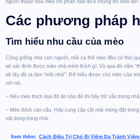
người thuần hóa mèo chỉ phần nào đưa chúng rời khỏi đời 
Các phương pháp h
Tìm hiểu nhu cầu của mèo
Cũng giống như con người, mỗi cá thể mèo đều có thói que
sẽ xác định được mèo nhà mình thích gì. Và qua đó nắm “t
sẽ lấy đó ra làm “mồi nhử”. Để hiểu được chú mèo của mìn
với nó.
– Nếu mèo thích loại đồ ăn nào đó thì hãy trữ sẵn trong nhà
– Mèo thích cào cấu. Hãy cung cấp cột mài móng đặt tron
vật dụng trong nhà.
Xem thêm:
Cách Điều Trị Chó Bị Viêm Da Tránh Viê