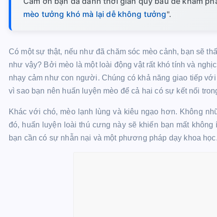
Cảm ơn bạn đã dành thời gian quý báu để khám phá 
mèo tưởng khó mà lại dễ không tưởng
".
Có một sự thật, nếu như đã chăm sóc mèo cảnh, bạn sẽ thấy
như vậy? Bởi mèo là một loài động vật rất khó tính và ngh
nhạy cảm như con người. Chúng có khả năng giao tiếp với 
vì sao bạn nên huấn luyện mèo để cả hai có sự kết nối trong
Khác với chó, mèo lạnh lùng và kiêu ngạo hơn. Không nhữ
đó, huấn luyện loài thú cưng này sẽ khiến bạn mất không í
bạn cần có sự nhẫn nại và một phương pháp dạy khoa học. 