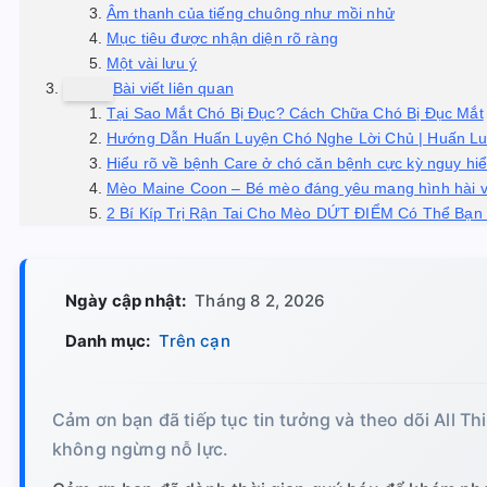
Âm thanh của tiếng chuông như mồi nhử
Mục tiêu được nhận diện rõ ràng
Một vài lưu ý
Bài viết liên quan
Tại Sao Mắt Chó Bị Đục? Cách Chữa Chó Bị Đục Mắt
Hướng Dẫn Huấn Luyện Chó Nghe Lời Chủ | Huấn L
Hiểu rõ về bệnh Care ở chó căn bệnh cực kỳ nguy hi
Mèo Maine Coon – Bé mèo đáng yêu mang hình hài v
2 Bí Kíp Trị Rận Tai Cho Mèo DỨT ĐIỂM Có Thể Bạn 
Ngày cập nhật:
Tháng 8 2, 2026
Danh mục:
Trên cạn
Cảm ơn bạn đã tiếp tục tin tưởng và theo dõi All Th
không ngừng nỗ lực.