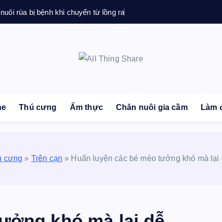
 nuôi rùa bị bệnh khi chuyển từ lồng ra
sonal Blog | Knowledge | Technology | Tips | Pets | 
ne
Thú cưng
Ẩm thực
Chăn nuôi gia cầm
Làm 
ú cưng
»
Trên cạn
»
Huấn luyện các bé mèo tưởng khó mà lại
ưởng khó mà lại dễ