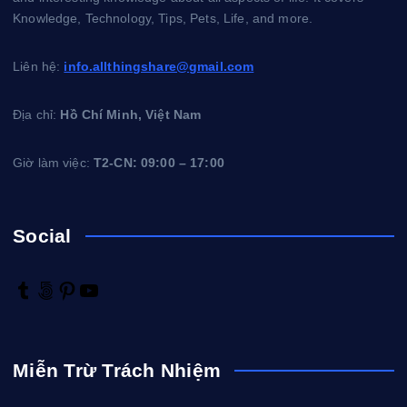
Knowledge, Technology, Tips, Pets, Life, and more.
Liên hệ:
info.allthingshare@gmail.com
Địa chỉ:
Hồ Chí Minh, Việt Nam
Giờ làm việc:
T2-CN: 09:00 – 17:00
Social
T
5
P
Y
u
0
i
o
m
0
n
u
b
p
t
T
Miễn Trừ Trách Nhiệm
l
x
e
u
r
r
b