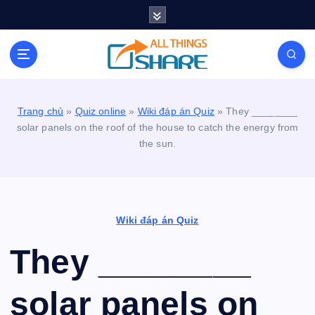
S
k
i
Personal Blog | Knowledge | Technology | Tips |
p
Pets | Life
t
o
c
Trang chủ
»
Quiz online
»
Wiki đáp án Quiz
»
They ________
o
solar panels on the roof of the house to catch the energy from
n
the sun.
t
e
n
t
Wiki đáp án Quiz
They ________
solar panels on