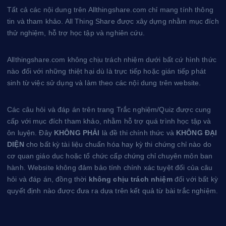
e
e
Tất cả các nội dung trên Allthingshare.com chỉ mang tính thông
s
tin và tham khảo. All Thing Share được xây dựng nhằm mục đích
t
thử nghiệm, hỗ trợ học tập và nghiên cứu.
Allthingshare.com không chịu trách nhiệm dưới bất cứ hình thức
nào đối với những thiệt hại dù là trực tiếp hoặc gián tiếp phát
sinh từ việc sử dụng và làm theo các nội dung trên website.
Các câu hỏi và đáp án trên trang Trắc nghiệm/Quiz được cung
cấp với mục đích tham khảo, nhằm hỗ trợ quá trình học tập và
ôn luyện. Đây
KHÔNG PHẢI
là đề thi chính thức và
KHÔNG ĐẠI
DIỆN
cho bất kỳ tài liệu chuẩn hóa hay kỳ thi chứng chỉ nào do
cơ quan giáo dục hoặc tổ chức cấp chứng chỉ chuyên môn ban
hành. Website không đảm bảo tính chính xác tuyệt đối của câu
hỏi và đáp án, đồng thời
không chịu trách nhiệm
đối với bất kỳ
quyết định nào được đưa ra dựa trên kết quả từ bài trắc nghiệm.