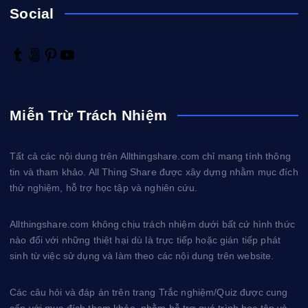
Social
T
5
P
Y
u
0
i
o
m
0
n
u
b
p
t
T
Miễn Trừ Trách Nhiệm
l
x
e
u
r
r
b
e
e
Tất cả các nội dung trên Allthingshare.com chỉ mang tính thông
s
tin và tham khảo. All Thing Share được xây dựng nhằm mục đích
t
thử nghiệm, hỗ trợ học tập và nghiên cứu.
Allthingshare.com không chịu trách nhiệm dưới bất cứ hình thức
nào đối với những thiệt hại dù là trực tiếp hoặc gián tiếp phát
sinh từ việc sử dụng và làm theo các nội dung trên website.
Các câu hỏi và đáp án trên trang Trắc nghiệm/Quiz được cung