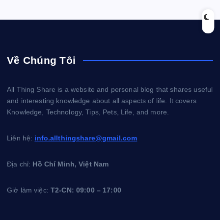
Về Chúng Tôi
All Thing Share is a website and personal blog that shares useful
and interesting knowledge about all aspects of life. It covers
Knowledge, Technology, Tips, Pets, Life, and more.
Liên hệ:
info.allthingshare@gmail.com
Địa chỉ:
Hồ Chí Minh, Việt Nam
Giờ làm việc:
T2-CN: 09:00 – 17:00