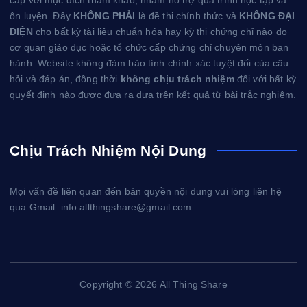
cấp với mục đích tham khảo, nhằm hỗ trợ quá trình học tập và
ôn luyện. Đây
KHÔNG PHẢI
là đề thi chính thức và
KHÔNG ĐẠI
DIỆN
cho bất kỳ tài liệu chuẩn hóa hay kỳ thi chứng chỉ nào do
cơ quan giáo dục hoặc tổ chức cấp chứng chỉ chuyên môn ban
hành. Website không đảm bảo tính chính xác tuyệt đối của câu
hỏi và đáp án, đồng thời
không chịu trách nhiệm
đối với bất kỳ
quyết định nào được đưa ra dựa trên kết quả từ bài trắc nghiệm.
Chịu Trách Nhiệm Nội Dung
Mọi vấn đề liên quan đến bản quyền nội dung vui lòng liên hệ
qua Gmail: info.allthingshare@gmail.com
Copyright © 2026 All Thing Share