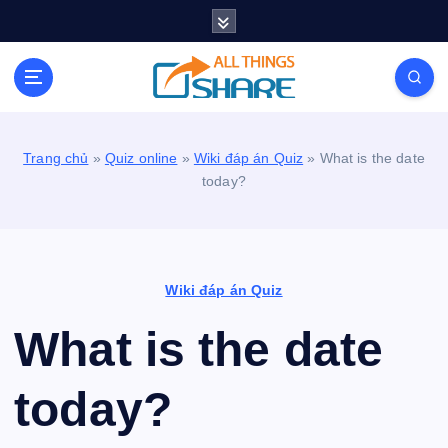
S
k
i
Personal Blog | Knowledge | Technology | Tips |
p
Pets | Life
t
o
c
Trang chủ
»
Quiz online
»
Wiki đáp án Quiz
»
What is the date
o
today?
n
t
e
n
t
Wiki đáp án Quiz
What is the date
today?