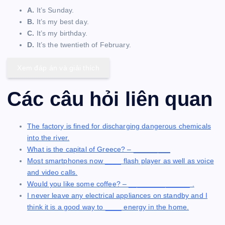
A.
It’s Sunday.
B.
It’s my best day.
C.
It’s my birthday.
D.
It’s the twentieth of February.
Xem đáp án và giải thích
Các câu hỏi liên quan
The factory is fined for discharging dangerous chemicals
into the river.
What is the capital of Greece? – _________
Most smartphones now ____ flash player as well as voice
and video calls.
Would you like some coffee? – _______________ .
I never leave any electrical appliances on standby and I
think it is a good way to ____ energy in the home.