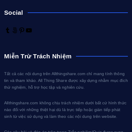
Social
T
5
P
Y
u
0
i
o
m
0
n
u
b
p
t
T
Miễn Trừ Trách Nhiệm
l
x
e
u
r
r
b
e
e
Tất cả các nội dung trên Allthingshare.com chỉ mang tính thông
s
tin và tham khảo. All Thing Share được xây dựng nhằm mục đích
t
thử nghiệm, hỗ trợ học tập và nghiên cứu.
Allthingshare.com không chịu trách nhiệm dưới bất cứ hình thức
nào đối với những thiệt hại dù là trực tiếp hoặc gián tiếp phát
sinh từ việc sử dụng và làm theo các nội dung trên website.