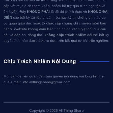
Các câu hỏi và đáp án trên trang Trắc nghiệm/Quiz được cung
cấp với mục đích tham khảo, nhằm hỗ trợ quá trình học tập và
ôn luyện. Đây
KHÔNG PHẢI
là đề thi chính thức và
KHÔNG ĐẠI
DIỆN
cho bất kỳ tài liệu chuẩn hóa hay kỳ thi chứng chỉ nào do
cơ quan giáo dục hoặc tổ chức cấp chứng chỉ chuyên môn ban
hành. Website không đảm bảo tính chính xác tuyệt đối của câu
hỏi và đáp án, đồng thời
không chịu trách nhiệm
đối với bất kỳ
quyết định nào được đưa ra dựa trên kết quả từ bài trắc nghiệm.
Chịu Trách Nhiệm Nội Dung
Mọi vấn đề liên quan đến bản quyền nội dung vui lòng liên hệ
qua Gmail: info.allthingshare@gmail.com
Copyright © 2026 All Thing Share