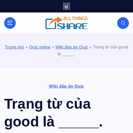
S
k
i
Personal Blog | Knowledge | Technology | Tips |
p
Pets | Life
t
o
c
Trang chủ
»
Quiz online
»
Wiki đáp án Quiz
»
Trạng từ của good
o
là _____.
n
t
e
n
t
Wiki đáp án Quiz
Trạng từ của
good là _____.