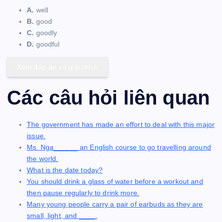
A.
well
B.
good
C.
goodly
D.
goodful
Xem đáp án và giải thích
Các câu hỏi liên quan
The government has made an effort to deal with this major
issue.
Ms. Nga______ an English course to go travelling around
the world.
What is the date today?
You should drink a glass of water before a workout and
then pause regularly to drink more.
Many young people carry a pair of earbuds as they are
small, light, and ____.