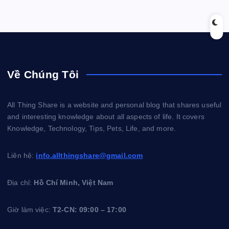
Về Chúng Tôi
All Thing Share is a website and personal blog that shares useful
and interesting knowledge about all aspects of life. It covers
Knowledge, Technology, Tips, Pets, Life, and more.
Liên hệ:
info.allthingshare@gmail.com
Địa chỉ:
Hồ Chí Minh, Việt Nam
Giờ làm việc:
T2-CN: 09:00 – 17:00