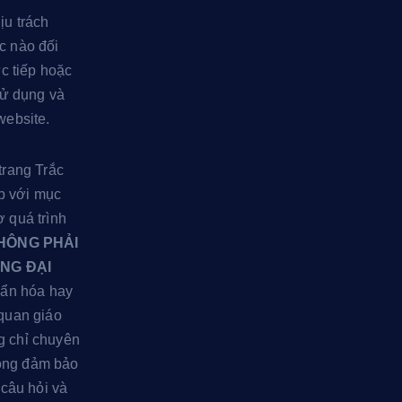
ịu trách
c nào đối
ực tiếp hoặc
 sử dụng và
website.
trang Trắc
p với mục
 quá trình
HÔNG PHẢI
NG ĐẠI
huẩn hóa hay
 quan giáo
g chỉ chuyên
ông đảm bảo
 câu hỏi và