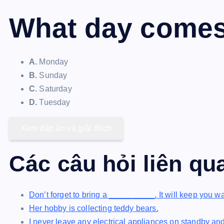
What day comes 
A.
Monday
B.
Sunday
C.
Saturday
D.
Tuesday
Xem đáp án và giải thích
Các câu hỏi liên qu
Don’t forget to bring a __________. It will keep you 
Her hobby is collecting teddy bears.
I never leave any electrical appliances on standby and