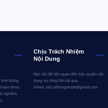
Chịu Trách Nhiệm
Nội Dung
Mọi vấn đề liên quan đến bản quyền nội
 tính thông
dung vui lòng liên hệ qua
g Share được
Gmail: info.allthingshare@gmail.com
hử nghiệm,
u.