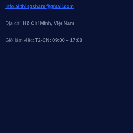
s
info.allthingshare@gmail.com
t
Địa chỉ:
Hồ Chí Minh, Việt Nam
Giờ làm việc:
T2-CN: 09:00 – 17:00