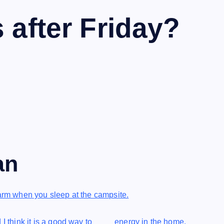
after Friday?
an
warm when you sleep at the campsite.
 I think it is a good way to ____ energy in the home.