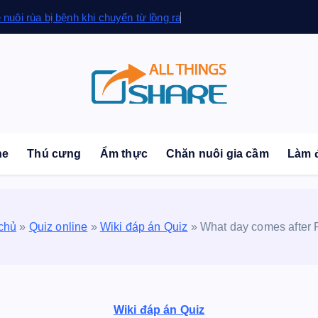
ệ nuôi rùa bị bệnh khi chuyển từ lồng ra
sonal Blog | Knowledge | Technology | Tips | Pets | 
ne
Thú cưng
Ẩm thực
Chăn nuôi gia cầm
Làm 
chủ
»
Quiz online
»
Wiki đáp án Quiz
»
What day comes after 
Wiki đáp án Quiz