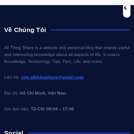
Về Chúng Tôi
All Thing Share is a website and personal blog that shares useful
and interesting knowledge about all aspects of life. It covers
Knowledge, Technology, Tips, Pets, Life, and more.
Liên hệ:
info.allthingshare@gmail.com
Địa chỉ:
Hồ Chí Minh, Việt Nam
Giờ làm việc:
T2-CN: 09:00 – 17:00
Social