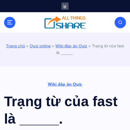
S
k
i
Personal Blog | Knowledge | Technology | Tips |
p
Pets | Life
t
o
c
Trang chủ
»
Quiz online
»
Wiki đáp án Quiz
»
Trạng từ của fast
o
là _____.
n
t
e
n
t
Wiki đáp án Quiz
Trạng từ của fast
là _____.