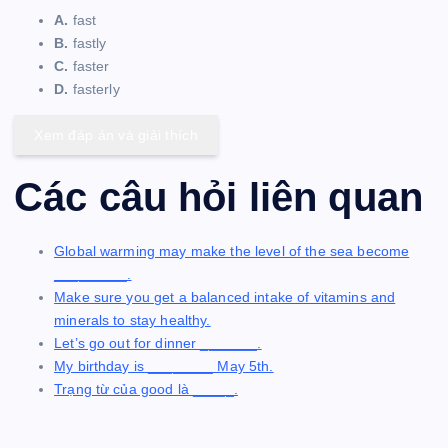
A.
fast
B.
fastly
C.
faster
D.
fasterly
Xem đáp án và giải thích
Các câu hỏi liên quan
Global warming may make the level of the sea become
_________.
Make sure you get a balanced intake of vitamins and
minerals to stay healthy.
Let’s go out for dinner _______.
My birthday is ________ May 5th.
Trạng từ của good là _____.