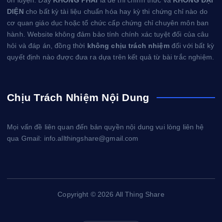
ôn luyện. Đây
KHÔNG PHẢI
là đề thi chính thức và
KHÔNG ĐẠI
DIỆN
cho bất kỳ tài liệu chuẩn hóa hay kỳ thi chứng chỉ nào do
cơ quan giáo dục hoặc tổ chức cấp chứng chỉ chuyên môn ban
hành. Website không đảm bảo tính chính xác tuyệt đối của câu
hỏi và đáp án, đồng thời
không chịu trách nhiệm
đối với bất kỳ
quyết định nào được đưa ra dựa trên kết quả từ bài trắc nghiệm.
Chịu Trách Nhiệm Nội Dung
Mọi vấn đề liên quan đến bản quyền nội dung vui lòng liên hệ
qua Gmail: info.allthingshare@gmail.com
Copyright © 2026 All Thing Share