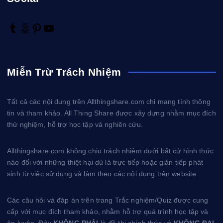
T
5
P
Y
u
0
i
o
m
0
n
u
b
p
t
T
Miễn Trừ Trách Nhiệm
l
x
e
u
r
r
b
e
e
Tất cả các nội dung trên Allthingshare.com chỉ mang tính thông
s
tin và tham khảo. All Thing Share được xây dựng nhằm mục đích
t
thử nghiệm, hỗ trợ học tập và nghiên cứu.
Allthingshare.com không chịu trách nhiệm dưới bất cứ hình thức
nào đối với những thiệt hại dù là trực tiếp hoặc gián tiếp phát
sinh từ việc sử dụng và làm theo các nội dung trên website.
Các câu hỏi và đáp án trên trang Trắc nghiệm/Quiz được cung
cấp với mục đích tham khảo, nhằm hỗ trợ quá trình học tập và