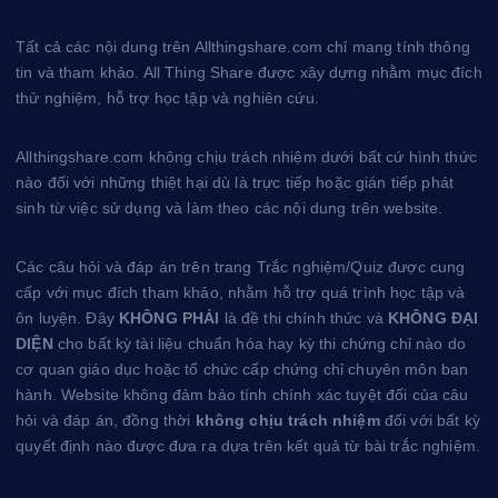
r
r
b
e
e
Tất cả các nội dung trên Allthingshare.com chỉ mang tính thông
s
tin và tham khảo. All Thing Share được xây dựng nhằm mục đích
t
thử nghiệm, hỗ trợ học tập và nghiên cứu.
Allthingshare.com không chịu trách nhiệm dưới bất cứ hình thức
nào đối với những thiệt hại dù là trực tiếp hoặc gián tiếp phát
sinh từ việc sử dụng và làm theo các nội dung trên website.
Các câu hỏi và đáp án trên trang Trắc nghiệm/Quiz được cung
cấp với mục đích tham khảo, nhằm hỗ trợ quá trình học tập và
ôn luyện. Đây
KHÔNG PHẢI
là đề thi chính thức và
KHÔNG ĐẠI
DIỆN
cho bất kỳ tài liệu chuẩn hóa hay kỳ thi chứng chỉ nào do
cơ quan giáo dục hoặc tổ chức cấp chứng chỉ chuyên môn ban
hành. Website không đảm bảo tính chính xác tuyệt đối của câu
hỏi và đáp án, đồng thời
không chịu trách nhiệm
đối với bất kỳ
quyết định nào được đưa ra dựa trên kết quả từ bài trắc nghiệm.