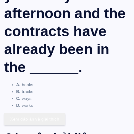
afternoon and the
contracts have
already been in
the ______.
A.
books
B.
tracks
C.
ways
D.
works
Xem đáp án và giải thích