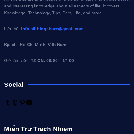
and interesting knowledge about all aspects of life. It covers
Knowledge, Technology, Tips, Pets, Life, and more.
Liên hệ:
info.allthingshare@gmail.com
Địa chỉ:
Hồ Chí Minh, Việt Nam
Giờ làm việc:
T2-CN: 09:00 – 17:00
Social
T
5
P
Y
u
0
i
o
m
0
n
u
b
p
t
T
Miễn Trừ Trách Nhiệm
l
x
e
u