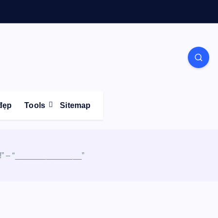
Life
đẹp
Tools
Sitemap
re!” – “_______________”