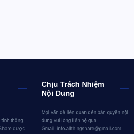
Chịu Trách Nhiệm
Nội Dung
Mọi vấn đề liên quan đến bản quyền nội
 tính thông
dung vui lòng liên hệ qua
g Share được
Gmail: info.allthingshare@gmail.com