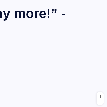
ny more!” -