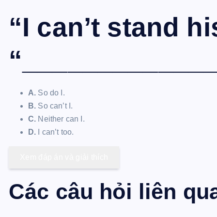
“I can’t stand h
“____________
A.
So do I.
B.
So can’t I.
C.
Neither can I.
D.
I can’t too.
Xem đáp án và giải thích
Các câu hỏi liên qu