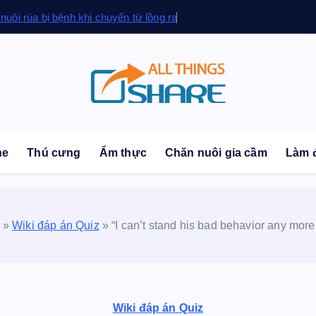
 nuôi rùa bị bệnh khi chuyển từ lồng ra
sonal Blog | Knowledge | Technology | Tips | Pets | 
ne
Thú cưng
Ẩm thực
Chăn nuôi gia cầm
Làm 
»
Wiki đáp án Quiz
»
“I can’t stand his bad behavior any mo
Wiki đáp án Quiz