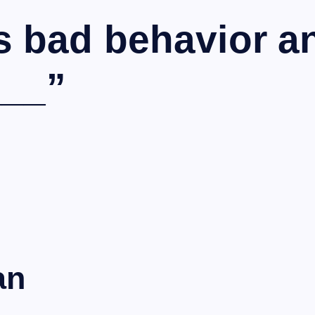
is bad behavior a
___”
an