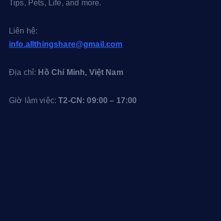
l
x
e
Tips, Pets, Life, and more.
r
r
e
Liên hệ:
s
info.allthingshare@gmail.com
t
Địa chỉ:
Hồ Chí Minh, Việt Nam
Giờ làm việc:
T2-CN: 09:00 – 17:00