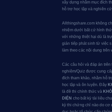
u
xây dựng nhằm mục đích t
b
hỗ trợ học tập và nghiên cứ
e
Allthingshare.com không ch
nhiệm dưới bất cứ hình thứ
với những thiệt hại dù là tr
gián tiếp phát sinh từ việc
làm theo các nội dung trên 
Các câu hỏi và đáp án trên 
nghiệm/Quiz được cung cấ
đích tham khảo, nhằm hỗ trợ
học tập và ôn luyện. Đây
K
là đề thi chính thức và
KHÔ
DIỆN
cho bất kỳ tài liệu c
kỳ thi chứng chỉ nào do cơ
dục hoặc tổ chức cấp chứn