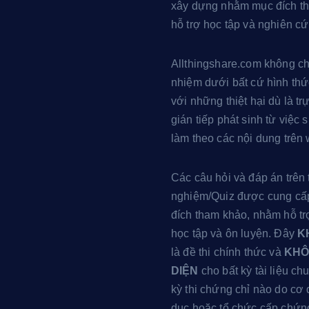
u
xây dựng nhằm mục đích t
b
hỗ trợ học tập và nghiên cứ
e
Allthingshare.com không ch
nhiệm dưới bất cứ hình thứ
với những thiệt hại dù là tr
gián tiếp phát sinh từ việc
làm theo các nội dung trên 
Các câu hỏi và đáp án trên 
nghiệm/Quiz được cung cấ
đích tham khảo, nhằm hỗ trợ
học tập và ôn luyện. Đây
K
là đề thi chính thức và
KHÔ
DIỆN
cho bất kỳ tài liệu c
kỳ thi chứng chỉ nào do cơ
dục hoặc tổ chức cấp chứn