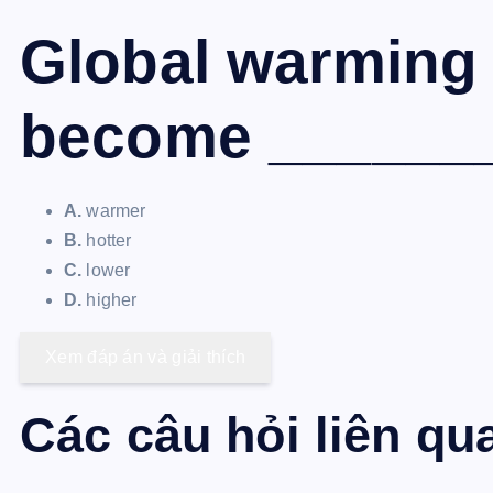
Global warming 
become _______
A.
warmer
B.
hotter
C.
lower
D.
higher
Xem đáp án và giải thích
Các câu hỏi liên qu