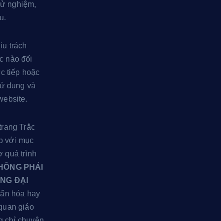
hử nghiệm,
u.
ịu trách
c nào đối
ực tiếp hoặc
 sử dụng và
website.
trang Trắc
p với mục
 quá trình
HÔNG PHẢI
NG ĐẠI
huẩn hóa hay
 quan giáo
g chỉ chuyên