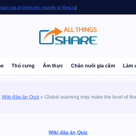
 nuôi rùa bị bệnh khi chuyển từ lồng ra
sonal Blog | Knowledge | Technology | Tips | Pets | 
ne
Thú cưng
Ẩm thực
Chăn nuôi gia cầm
Làm 
»
Wiki đáp án Quiz
»
Global warming may make the level of t
Wiki đáp án Quiz