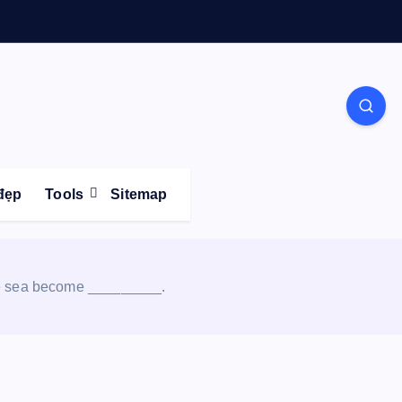
Life
đẹp
Tools
Sitemap
he sea become _________.