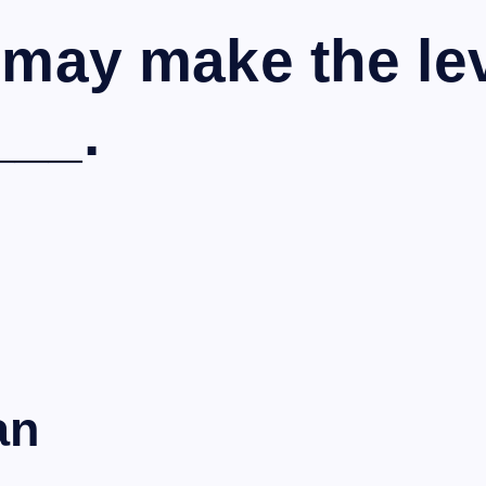
may make the lev
__.
an