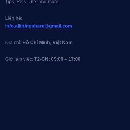
l
x
e
Tips, Pets, Life, and more.
r
r
e
Liên hệ:
s
info.allthingshare@gmail.com
t
Địa chỉ:
Hồ Chí Minh, Việt Nam
Giờ làm việc:
T2-CN: 09:00 – 17:00