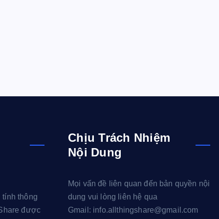
Chịu Trách Nhiệm
Nội Dung
Mọi vấn đề liên quan đến bản quyền nội
 tính thông
dung vui lòng liên hệ qua
g Share được
Gmail: info.allthingshare@gmail.com