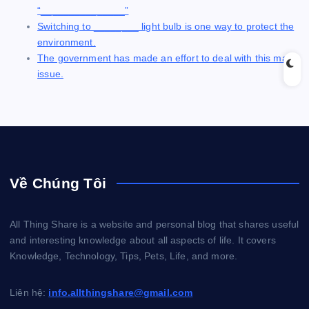
“_______________”
Switching to ________ light bulb is one way to protect the
environment.
The government has made an effort to deal with this major
issue.
Về Chúng Tôi
All Thing Share is a website and personal blog that shares useful
and interesting knowledge about all aspects of life. It covers
Knowledge, Technology, Tips, Pets, Life, and more.
Liên hệ:
info.allthingshare@gmail.com