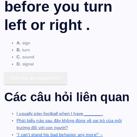
before you turn
left or right .
A.
sign
B.
turn
C.
sound
D.
signal
Xem đáp án và giải thích
Các câu hỏi liên quan
I usually play football when I have _______.
Phát biểu nào sau đây không đúng về vai trò của môi
trường đối với con người?
“I can’t stand his bad behavior any more!” –