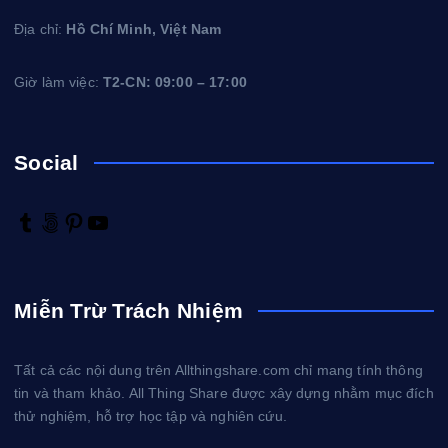
Địa chỉ:
Hồ Chí Minh, Việt Nam
Giờ làm việc:
T2-CN: 09:00 – 17:00
Social
T
5
P
Y
u
0
i
o
m
0
n
u
b
p
t
T
Miễn Trừ Trách Nhiệm
l
x
e
u
r
r
b
e
e
Tất cả các nội dung trên Allthingshare.com chỉ mang tính thông
s
tin và tham khảo. All Thing Share được xây dựng nhằm mục đích
t
thử nghiệm, hỗ trợ học tập và nghiên cứu.