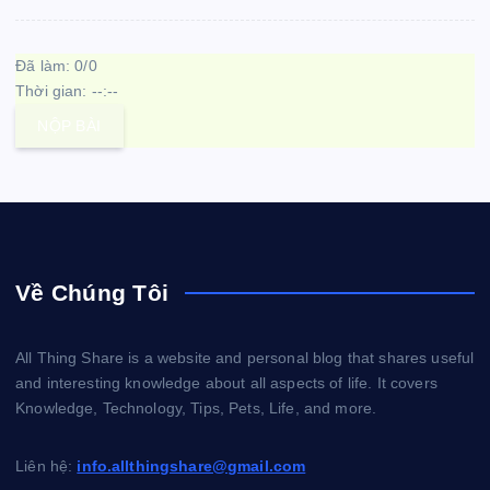
Đã làm:
0
/
0
Thời gian:
--:--
NỘP BÀI
Về Chúng Tôi
All Thing Share is a website and personal blog that shares useful
and interesting knowledge about all aspects of life. It covers
Knowledge, Technology, Tips, Pets, Life, and more.
Liên hệ:
info.allthingshare@gmail.com