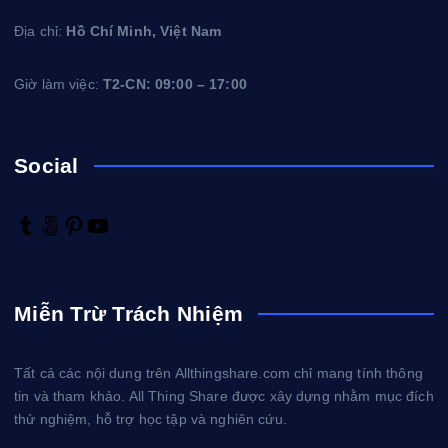
Địa chỉ:
Hồ Chí Minh, Việt Nam
Giờ làm việc:
T2-CN: 09:00 – 17:00
Social
T
5
P
Y
u
0
i
o
m
0
n
u
b
p
t
T
Miễn Trừ Trách Nhiệm
l
x
e
u
r
r
b
e
e
Tất cả các nội dung trên Allthingshare.com chỉ mang tính thông
s
tin và tham khảo. All Thing Share được xây dựng nhằm mục đích
t
thử nghiệm, hỗ trợ học tập và nghiên cứu.