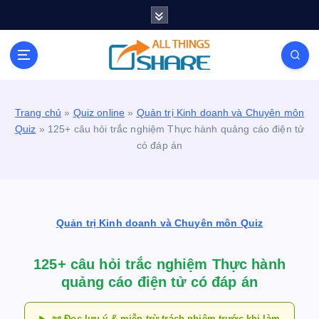
S
k
i
Personal Blog | Knowledge | Technology | Tips |
p
Pets | Life
t
o
c
Trang chủ
»
Quiz online
»
Quản trị Kinh doanh và Chuyên môn
o
Quiz
»
125+ câu hỏi trắc nghiệm Thực hành quảng cáo điện tử
n
có đáp án
t
e
n
t
Quản trị Kinh doanh và Chuyên môn Quiz
125+ câu hỏi trắc nghiệm Thực hành
quảng cáo điện tử có đáp án
📜 Đọc lưu ý & miễn trừ trách nhiệm trước khi làm