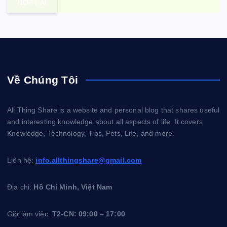
NỘP BÀI
Về Chúng Tôi
All Thing Share is a website and personal blog that shares useful
and interesting knowledge about all aspects of life. It covers
Knowledge, Technology, Tips, Pets, Life, and more.
Liên hệ:
info.allthingshare@gmail.com
Địa chỉ:
Hồ Chí Minh, Việt Nam
Giờ làm việc:
T2-CN: 09:00 – 17:00