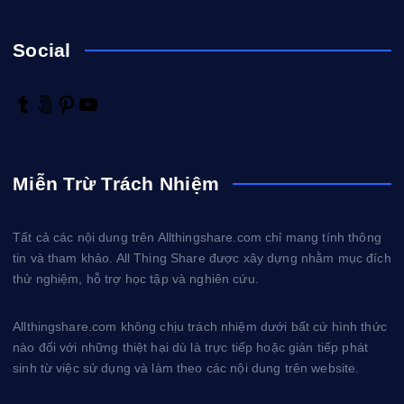
Social
T
5
P
Y
u
0
i
o
m
0
n
u
b
p
t
T
Miễn Trừ Trách Nhiệm
l
x
e
u
r
r
b
e
e
Tất cả các nội dung trên Allthingshare.com chỉ mang tính thông
s
tin và tham khảo. All Thing Share được xây dựng nhằm mục đích
t
thử nghiệm, hỗ trợ học tập và nghiên cứu.
Allthingshare.com không chịu trách nhiệm dưới bất cứ hình thức
nào đối với những thiệt hại dù là trực tiếp hoặc gián tiếp phát
sinh từ việc sử dụng và làm theo các nội dung trên website.