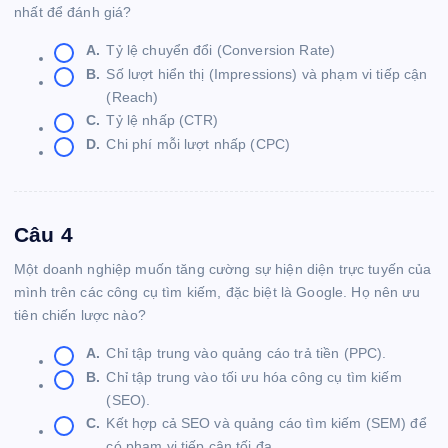
nhất để đánh giá?
A.
Tỷ lệ chuyển đổi (Conversion Rate)
B.
Số lượt hiển thị (Impressions) và phạm vi tiếp cận
(Reach)
C.
Tỷ lệ nhấp (CTR)
D.
Chi phí mỗi lượt nhấp (CPC)
Câu 4
Một doanh nghiệp muốn tăng cường sự hiện diện trực tuyến của
mình trên các công cụ tìm kiếm, đặc biệt là Google. Họ nên ưu
tiên chiến lược nào?
A.
Chỉ tập trung vào quảng cáo trả tiền (PPC).
B.
Chỉ tập trung vào tối ưu hóa công cụ tìm kiếm
(SEO).
C.
Kết hợp cả SEO và quảng cáo tìm kiếm (SEM) để
có phạm vi tiếp cận tối đa.