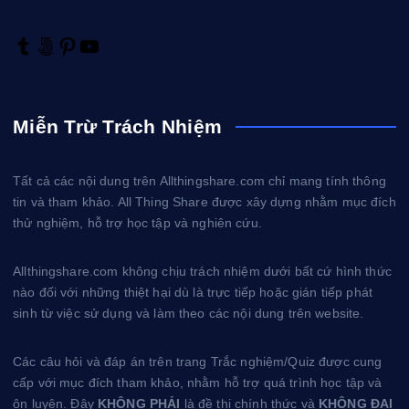
T
5
P
Y
u
0
i
o
m
0
n
u
b
p
t
T
Miễn Trừ Trách Nhiệm
l
x
e
u
r
r
b
e
e
Tất cả các nội dung trên Allthingshare.com chỉ mang tính thông
s
tin và tham khảo. All Thing Share được xây dựng nhằm mục đích
t
thử nghiệm, hỗ trợ học tập và nghiên cứu.
Allthingshare.com không chịu trách nhiệm dưới bất cứ hình thức
nào đối với những thiệt hại dù là trực tiếp hoặc gián tiếp phát
sinh từ việc sử dụng và làm theo các nội dung trên website.
Các câu hỏi và đáp án trên trang Trắc nghiệm/Quiz được cung
cấp với mục đích tham khảo, nhằm hỗ trợ quá trình học tập và
ôn luyện. Đây
KHÔNG PHẢI
là đề thi chính thức và
KHÔNG ĐẠI