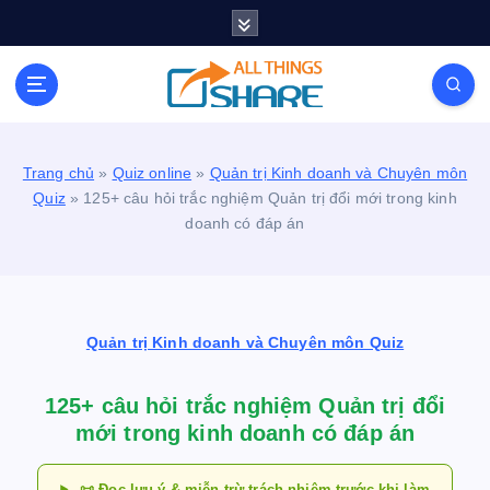
S
k
i
Personal Blog | Knowledge | Technology | Tips |
p
Pets | Life
t
o
c
Trang chủ
»
Quiz online
»
Quản trị Kinh doanh và Chuyên môn
o
Quiz
»
125+ câu hỏi trắc nghiệm Quản trị đổi mới trong kinh
n
doanh có đáp án
t
e
n
t
Quản trị Kinh doanh và Chuyên môn Quiz
125+ câu hỏi trắc nghiệm Quản trị đổi
mới trong kinh doanh có đáp án
📜 Đọc lưu ý & miễn trừ trách nhiệm trước khi làm