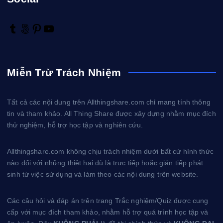
T
5
P
Y
u
0
i
o
m
0
n
u
b
p
t
T
Miễn Trừ Trách Nhiệm
l
x
e
u
r
r
b
e
e
Tất cả các nội dung trên Allthingshare.com chỉ mang tính thông
s
tin và tham khảo. All Thing Share được xây dựng nhằm mục đích
t
thử nghiệm, hỗ trợ học tập và nghiên cứu.
Allthingshare.com không chịu trách nhiệm dưới bất cứ hình thức
nào đối với những thiệt hại dù là trực tiếp hoặc gián tiếp phát
sinh từ việc sử dụng và làm theo các nội dung trên website.
Các câu hỏi và đáp án trên trang Trắc nghiệm/Quiz được cung
cấp với mục đích tham khảo, nhằm hỗ trợ quá trình học tập và