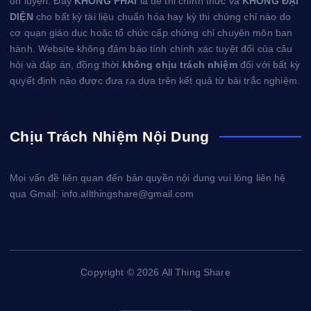
ôn luyện. Đây
KHÔNG PHẢI
là đề thi chính thức và
KHÔNG ĐẠI
DIỆN
cho bất kỳ tài liệu chuẩn hóa hay kỳ thi chứng chỉ nào do
cơ quan giáo dục hoặc tổ chức cấp chứng chỉ chuyên môn ban
hành. Website không đảm bảo tính chính xác tuyệt đối của câu
hỏi và đáp án, đồng thời
không chịu trách nhiệm
đối với bất kỳ
quyết định nào được đưa ra dựa trên kết quả từ bài trắc nghiệm.
Chịu Trách Nhiệm Nội Dung
Mọi vấn đề liên quan đến bản quyền nội dung vui lòng liên hệ
qua Gmail: info.allthingshare@gmail.com
Copyright © 2026 All Thing Share