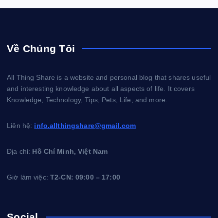
Về Chúng Tôi
All Thing Share is a website and personal blog that shares useful
and interesting knowledge about all aspects of life. It covers
Knowledge, Technology, Tips, Pets, Life, and more.
Liên hệ:
info.allthingshare@gmail.com
Địa chỉ:
Hồ Chí Minh, Việt Nam
Giờ làm việc:
T2-CN: 09:00 – 17:00
Social