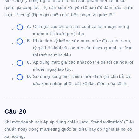
Một công ty công nghệ muốn ra mắt sản phẩm mới tại nhiều
quốc gia cùng lúc. Họ cần xem xét yếu tố nào để đảm bảo chiến
lược 'Pricing' (Định giá) hiệu quả trên phạm vi quốc tế?
A.
Chỉ dựa vào chi phí sản xuất và lợi nhuận mong
muốn ở thị trường nội địa.
B.
Phân tích kỹ lưỡng sức mua, mức độ cạnh tranh,
tỷ giá hối đoái và các rào cản thương mại tại từng
thị trường mục tiêu.
C.
Áp dụng mức giá cao nhất có thể để tối đa hóa lợi
nhuận ngay lập tức.
D.
Sử dụng cùng một chiến lược định giá cho tất cả
các kênh phân phối, bất kể đặc điểm của kênh.
Câu 20
Khi một doanh nghiệp áp dụng chiến lược 'Standardization' (Tiêu
chuẩn hóa) trong marketing quốc tế, điều này có nghĩa là họ có
xu hướng: