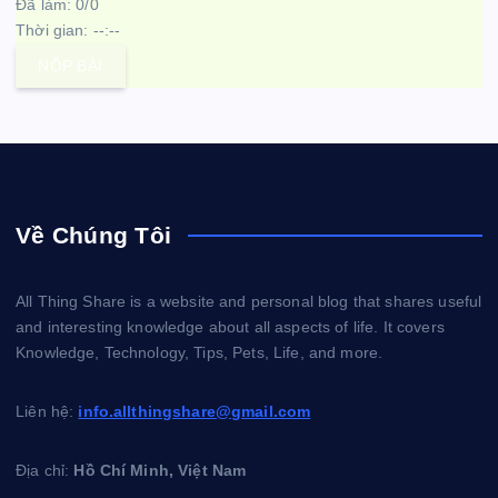
Đã làm:
0
/
0
Thời gian:
--:--
NỘP BÀI
Về Chúng Tôi
All Thing Share is a website and personal blog that shares useful
and interesting knowledge about all aspects of life. It covers
Knowledge, Technology, Tips, Pets, Life, and more.
Liên hệ:
info.allthingshare@gmail.com
Địa chỉ:
Hồ Chí Minh, Việt Nam