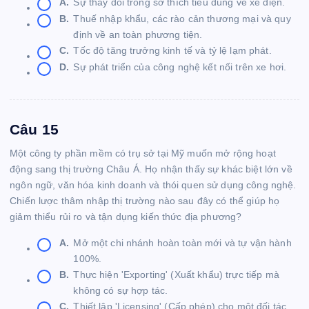
A.
Sự thay đổi trong sở thích tiêu dùng về xe điện.
B.
Thuế nhập khẩu, các rào cản thương mại và quy
định về an toàn phương tiện.
C.
Tốc độ tăng trưởng kinh tế và tỷ lệ lạm phát.
D.
Sự phát triển của công nghệ kết nối trên xe hơi.
Câu 15
Một công ty phần mềm có trụ sở tại Mỹ muốn mở rộng hoạt
động sang thị trường Châu Á. Họ nhận thấy sự khác biệt lớn về
ngôn ngữ, văn hóa kinh doanh và thói quen sử dụng công nghệ.
Chiến lược thâm nhập thị trường nào sau đây có thể giúp họ
giảm thiểu rủi ro và tận dụng kiến thức địa phương?
A.
Mở một chi nhánh hoàn toàn mới và tự vận hành
100%.
B.
Thực hiện 'Exporting' (Xuất khẩu) trực tiếp mà
không có sự hợp tác.
C.
Thiết lập 'Licensing' (Cấp phép) cho một đối tác