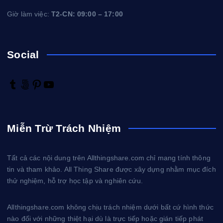
Giờ làm việc:
T2-CN: 09:00 – 17:00
Social
T
5
P
Y
u
0
i
o
m
0
n
u
b
p
t
T
Miễn Trừ Trách Nhiệm
l
x
e
u
r
r
b
e
e
Tất cả các nội dung trên Allthingshare.com chỉ mang tính thông
s
tin và tham khảo. All Thing Share được xây dựng nhằm mục đích
t
thử nghiệm, hỗ trợ học tập và nghiên cứu.
Allthingshare.com không chịu trách nhiệm dưới bất cứ hình thức
nào đối với những thiệt hại dù là trực tiếp hoặc gián tiếp phát