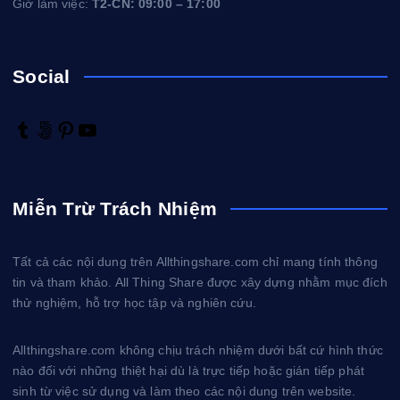
Giờ làm việc:
T2-CN: 09:00 – 17:00
Social
T
5
P
Y
u
0
i
o
m
0
n
u
b
p
t
T
Miễn Trừ Trách Nhiệm
l
x
e
u
r
r
b
e
e
Tất cả các nội dung trên Allthingshare.com chỉ mang tính thông
s
tin và tham khảo. All Thing Share được xây dựng nhằm mục đích
t
thử nghiệm, hỗ trợ học tập và nghiên cứu.
Allthingshare.com không chịu trách nhiệm dưới bất cứ hình thức
nào đối với những thiệt hại dù là trực tiếp hoặc gián tiếp phát
sinh từ việc sử dụng và làm theo các nội dung trên website.