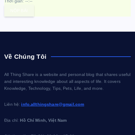
Thời gian:
--:--
NỘP BÀI
Về Chúng Tôi
All Thing Share is a website and personal blog that shares useful
and interesting knowledge about all aspects of life. It covers
Knowledge, Technology, Tips, Pets, Life, and more.
Liên hệ:
info.allthingshare@gmail.com
Địa chỉ:
Hồ Chí Minh, Việt Nam