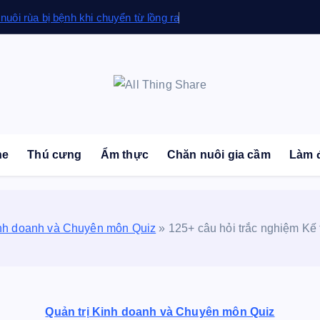
 nuôi rùa bị bệnh khi chuyển từ lồng ra
sonal Blog | Knowledge | Technology | Tips | Pets | 
ne
Thú cưng
Ẩm thực
Chăn nuôi gia cầm
Làm 
inh doanh và Chuyên môn Quiz
»
125+ câu hỏi trắc nghiệm Kế
Quản trị Kinh doanh và Chuyên môn Quiz