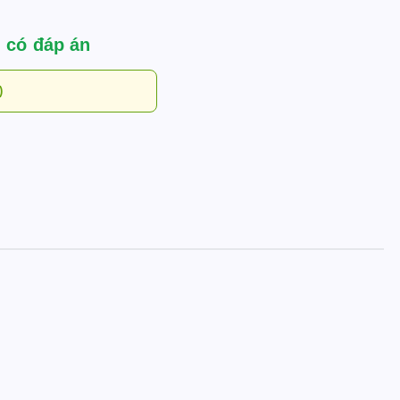
 có đáp án
)