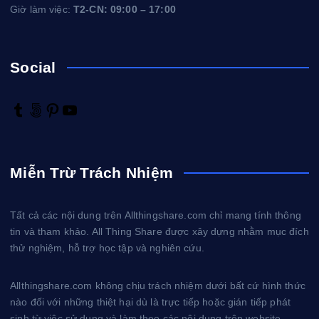
Giờ làm việc:
T2-CN: 09:00 – 17:00
Social
T
5
P
Y
u
0
i
o
m
0
n
u
b
p
t
T
Miễn Trừ Trách Nhiệm
l
x
e
u
r
r
b
e
e
Tất cả các nội dung trên Allthingshare.com chỉ mang tính thông
s
tin và tham khảo. All Thing Share được xây dựng nhằm mục đích
t
thử nghiệm, hỗ trợ học tập và nghiên cứu.
Allthingshare.com không chịu trách nhiệm dưới bất cứ hình thức
nào đối với những thiệt hại dù là trực tiếp hoặc gián tiếp phát
sinh từ việc sử dụng và làm theo các nội dung trên website.