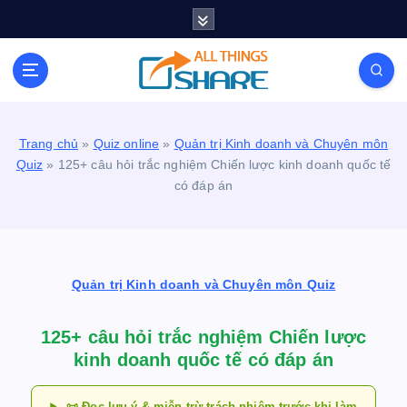
S
k
i
Personal Blog | Knowledge | Technology | Tips |
p
Pets | Life
t
o
c
Trang chủ
»
Quiz online
»
Quản trị Kinh doanh và Chuyên môn
o
Quiz
»
125+ câu hỏi trắc nghiệm Chiến lược kinh doanh quốc tế
n
có đáp án
t
e
n
t
Quản trị Kinh doanh và Chuyên môn Quiz
125+ câu hỏi trắc nghiệm Chiến lược
kinh doanh quốc tế có đáp án
📜 Đọc lưu ý & miễn trừ trách nhiệm trước khi làm