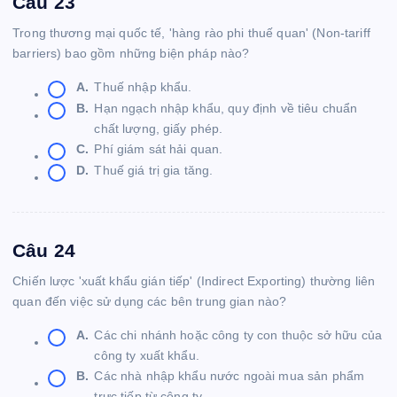
Câu 23
Trong thương mại quốc tế, 'hàng rào phi thuế quan' (Non-tariff
barriers) bao gồm những biện pháp nào?
A.
Thuế nhập khẩu.
B.
Hạn ngạch nhập khẩu, quy định về tiêu chuẩn
chất lượng, giấy phép.
C.
Phí giám sát hải quan.
D.
Thuế giá trị gia tăng.
Câu 24
Chiến lược 'xuất khẩu gián tiếp' (Indirect Exporting) thường liên
quan đến việc sử dụng các bên trung gian nào?
A.
Các chi nhánh hoặc công ty con thuộc sở hữu của
công ty xuất khẩu.
B.
Các nhà nhập khẩu nước ngoài mua sản phẩm
trực tiếp từ công ty.