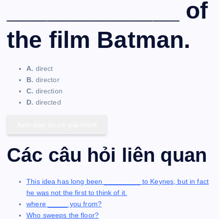
_____________ of
the film Batman.
A.
direct
B.
director
C.
direction
D.
directed
Xem đáp án và giải thích
Các câu hỏi liên quan
This idea has long been _________ to Keynes, but in fact
he was not the first to think of it.
where _____ you from?
Who sweeps the floor?