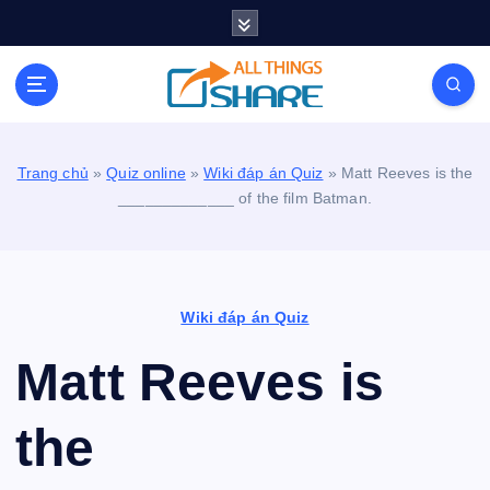
S
k
i
Personal Blog | Knowledge | Technology | Tips |
p
Pets | Life
t
o
c
Trang chủ
»
Quiz online
»
Wiki đáp án Quiz
»
Matt Reeves is the
o
_____________ of the film Batman.
n
t
e
n
t
Wiki đáp án Quiz
Matt Reeves is
the