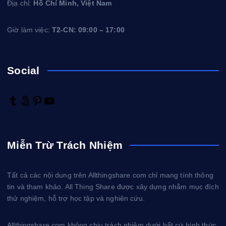
Địa chỉ:
Hồ Chí Minh, Việt Nam
Giờ làm việc:
T2-CN: 09:00 – 17:00
Social
T
5
P
Y
u
0
i
o
m
0
n
u
b
p
t
T
Miễn Trừ Trách Nhiệm
l
x
e
u
r
r
b
e
e
Tất cả các nội dung trên Allthingshare.com chỉ mang tính thông
s
tin và tham khảo. All Thing Share được xây dựng nhằm mục đích
t
thử nghiệm, hỗ trợ học tập và nghiên cứu.
Allthingshare.com không chịu trách nhiệm dưới bất cứ hình thức