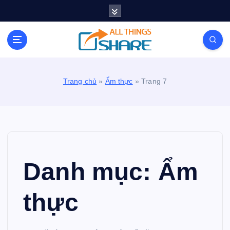
S
k
i
Personal Blog | Knowledge | Technology | Tips |
p
Pets | Life
t
o
c
Trang chủ
»
Ẩm thực
»
Trang 7
o
n
t
e
n
t
Danh mục:
Ẩm
thực