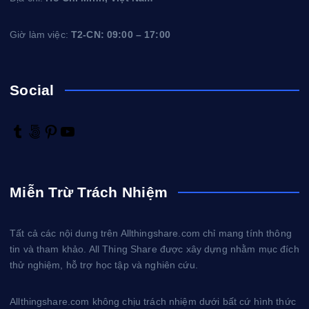
g
Giờ làm việc:
T2-CN: 09:00 – 17:00
b
Social
à
i
T
5
P
Y
u
0
i
o
v
m
0
n
u
b
p
t
T
Miễn Trừ Trách Nhiệm
i
l
x
e
u
r
r
b
ế
e
e
Tất cả các nội dung trên Allthingshare.com chỉ mang tính thông
s
tin và tham khảo. All Thing Share được xây dựng nhằm mục đích
t
t
thử nghiệm, hỗ trợ học tập và nghiên cứu.
Allthingshare.com không chịu trách nhiệm dưới bất cứ hình thức