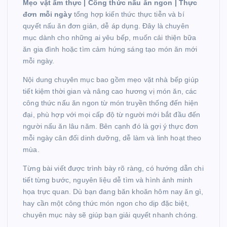
Mẹo vặt ẩm thực | Công thức nấu ăn ngon | Thực
đơn mỗi ngày
tổng hợp kiến thức thực tiễn và bí
quyết nấu ăn đơn giản, dễ áp dụng. Đây là chuyên
mục dành cho những ai yêu bếp, muốn cải thiện bữa
ăn gia đình hoặc tìm cảm hứng sáng tạo món ăn mới
mỗi ngày.
Nội dung chuyên mục bao gồm mẹo vặt nhà bếp giúp
tiết kiệm thời gian và nâng cao hương vị món ăn, các
công thức nấu ăn ngon từ món truyền thống đến hiện
đại, phù hợp với mọi cấp độ từ người mới bắt đầu đến
người nấu ăn lâu năm. Bên cạnh đó là gợi ý thực đơn
mỗi ngày cân đối dinh dưỡng, dễ làm và linh hoạt theo
mùa.
Từng bài viết được trình bày rõ ràng, có hướng dẫn chi
tiết từng bước, nguyên liệu dễ tìm và hình ảnh minh
họa trực quan. Dù bạn đang băn khoăn hôm nay ăn gì,
hay cần một công thức món ngon cho dịp đặc biệt,
chuyên mục này sẽ giúp bạn giải quyết nhanh chóng.