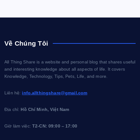
Về Chúng Tôi
All Thing Share is a website and personal blog that shares useful
and interesting knowledge about all aspects of life. It covers
Knowledge, Technology, Tips, Pets, Life, and more.
Liên hệ:
info.allthingshare@gmail.com
Địa chỉ:
Hồ Chí Minh, Việt Nam
Giờ làm việc:
T2-CN: 09:00 – 17:00