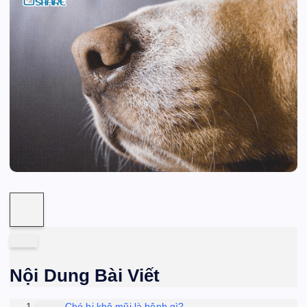
Nội Dung Bài Viết
Chó bị khô mũi là bệnh gì?