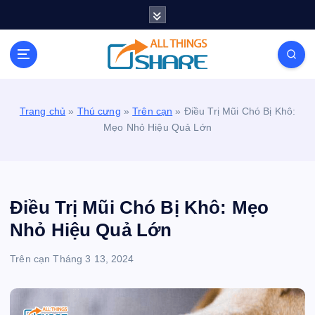
S
k
i
Personal Blog | Knowledge | Technology | Tips |
p
Pets | Life
t
o
c
Trang chủ
»
Thú cưng
»
Trên cạn
»
Điều Trị Mũi Chó Bị Khô:
o
Mẹo Nhỏ Hiệu Quả Lớn
n
t
e
n
t
Điều Trị Mũi Chó Bị Khô: Mẹo
Nhỏ Hiệu Quả Lớn
Trên cạn
Tháng 3 13, 2024