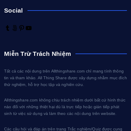
Social
T
5
P
Y
u
0
i
o
m
0
n
u
b
p
t
T
Miễn Trừ Trách Nhiệm
l
x
e
u
r
r
b
e
e
Tất cả các nội dung trên Allthingshare.com chỉ mang tính thông
s
tin và tham khảo. All Thing Share được xây dựng nhằm mục đích
t
thử nghiệm, hỗ trợ học tập và nghiên cứu.
Allthingshare.com không chịu trách nhiệm dưới bất cứ hình thức
nào đối với những thiệt hại dù là trực tiếp hoặc gián tiếp phát
sinh từ việc sử dụng và làm theo các nội dung trên website.
Các câu hỏi và đáp án trên trang Trắc nghiệm/Quiz được cung