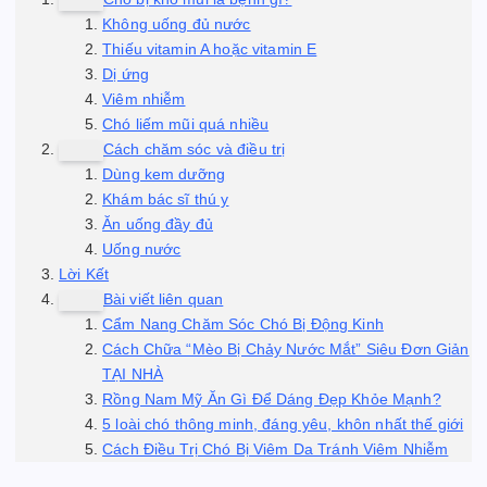
Không uống đủ nước
Thiếu vitamin A hoặc vitamin E
Dị ứng
Viêm nhiễm
Chó liếm mũi quá nhiều
Cách chăm sóc và điều trị
Dùng kem dưỡng
Khám bác sĩ thú y
Ăn uống đầy đủ
Uống nước
Lời Kết
Bài viết liên quan
Cẩm Nang Chăm Sóc Chó Bị Động Kinh
Cách Chữa “Mèo Bị Chảy Nước Mắt” Siêu Đơn Giản
TẠI NHÀ
Rồng Nam Mỹ Ăn Gì Để Dáng Đẹp Khỏe Mạnh?
5 loài chó thông minh, đáng yêu, khôn nhất thế giới
Cách Điều Trị Chó Bị Viêm Da Tránh Viêm Nhiễm