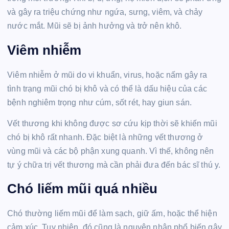
và gây ra triệu chứng như ngứa, sưng, viêm, và chảy
nước mắt. Mũi sẽ bị ảnh hưởng và trở nên khô.
Viêm nhiễm
Viêm nhiễm ở mũi do vi khuẩn, virus, hoặc nấm gây ra
tình trạng mũi chó bị khô và có thể là dấu hiệu của các
bệnh nghiêm trọng như cúm, sốt rét, hay giun sán.
Vết thương khi không được sơ cứu kịp thời sẽ khiến mũi
chó bị khô rất nhanh. Đặc biệt là những vết thương ở
vùng mũi và các bộ phận xung quanh. Vì thế, không nên
tự ý chữa trị vết thương mà cần phải đưa đến bác sĩ thú y.
Chó liếm mũi quá nhiều
Chó thường liếm mũi để làm sạch, giữ ấm, hoặc thể hiện
cảm xúc. Tuy nhiên, đó cũng là nguyên nhân phổ biến gây