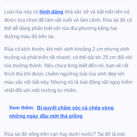
Loài rùa này có
hình dáng
khá sặc sỡ và bắt mắt nên nó
được lựa chọn để làm vật nuôi và làm cảnh. Rùa tai đỏ có
thể dễ dàng phân biệt với rùa địa phương bằng hai
đường màu đỏ trên tai.
Rùa có kích thước khi mới sinh khoảng 2 cm nhưng sinh
trưởng và phát triển rất nhanh, có thể dài tới 25 cm đối với
rùa trưởng thành. Nếu chưa từng biết đến nó, bạn sẽ rất
thích thú khi được chiêm ngưỡng loài rùa xinh đẹp với
màu sắc nổi bật này. Nhưng nó là loài động vật nguy hiểm
nhất đối với môi trường tự nhiên.
Xem thêm:
Bí quyết chăm sóc cá chép vàng
những ngày đầu mới thả giống
Rùa tai đỏ sống trên cạn hay dưới nước? Tai đỏ là loài