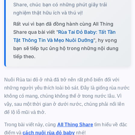
Share, chúc bạn có những phút giây trải
nghiệm thật hữu ích và thú vị!
Rất vui vì bạn đã đồng hành cùng All Thing
Share qua bài viết "
Rùa Tai Đỏ Baby: Tất Tần
Tật Thông Tin Và Mẹo Nuôi Dưỡng
", hy vọng
bạn sẽ tiếp tục ủng hộ trong những nội dung
tiếp theo.
Nuôi Rùa tai đỏ ở nhà đã trở nên rất phổ biến đối với
những người yêu thích loài bò sát. Đây là giống rùa nước
không có mang, chúng không thể ở trong nước lâu. Vì
vậy, sau một thời gian ở dưới nước, chúng phải nổi lên
để lộ lỗ mũi và thở.
Trong bài viết này, cùng
All Thing Share
tìm hiểu về đặc
điểm và
cách nuôi rùa đỏ baby
nhé!