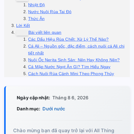
Nhiệt Độ
Nước Nuôi Rùa Tai Đỏ
Thức Ăn
Lời Kết
Bài viết liên quan
Các Dấu Hiệu Rùa Chết: Xử Lý Thế Nào?
Cá Ali – Nguồn gốc, đặc điểm, cách nuôi cá Ali chi
tiết nhất
Nuôi Ốc Nerita Sinh Sản: Nên Hay Không Nên?
Cá Mập Nước Ngọt Ăn Gì? Tìm Hiểu Ngay
Cách Nuôi Rùa Cảnh Mini Theo Phong Thủy
Ngày cập nhật:
Tháng 8 6, 2026
Danh mục:
Dưới nước
Chào mừng bạn đã quay trở lại với All Thing