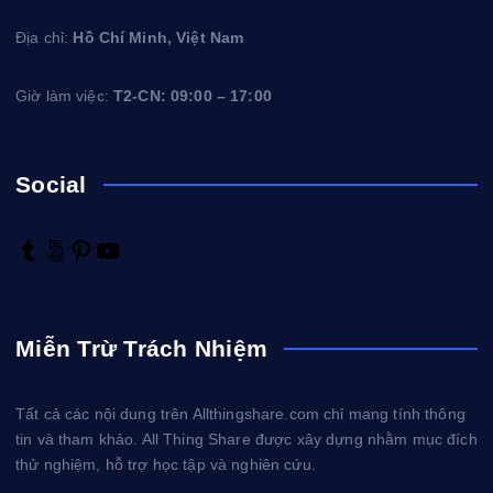
Địa chỉ:
Hồ Chí Minh, Việt Nam
Giờ làm việc:
T2-CN: 09:00 – 17:00
Social
T
5
P
Y
u
0
i
o
m
0
n
u
b
p
t
T
Miễn Trừ Trách Nhiệm
l
x
e
u
r
r
b
e
e
Tất cả các nội dung trên Allthingshare.com chỉ mang tính thông
s
tin và tham khảo. All Thing Share được xây dựng nhằm mục đích
t
thử nghiệm, hỗ trợ học tập và nghiên cứu.