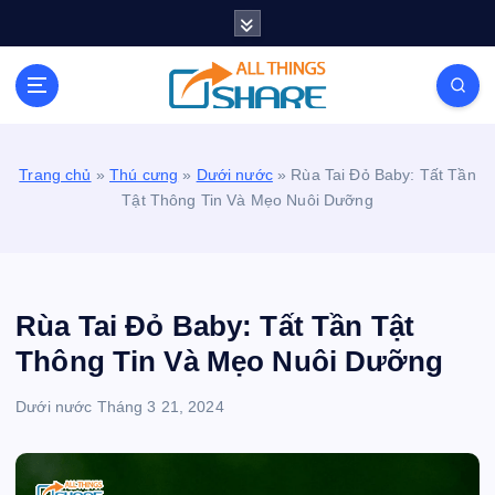
S
k
i
Personal Blog | Knowledge | Technology | Tips |
p
Pets | Life
t
o
c
Trang chủ
»
Thú cưng
»
Dưới nước
»
Rùa Tai Đỏ Baby: Tất Tần
o
Tật Thông Tin Và Mẹo Nuôi Dưỡng
n
t
e
n
t
Rùa Tai Đỏ Baby: Tất Tần Tật
Thông Tin Và Mẹo Nuôi Dưỡng
Dưới nước
Tháng 3 21, 2024