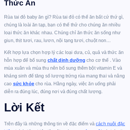
Thức Ăn
Rùa tai đỏ baby ăn gì? Rùa tai đỏ có thể ăn bất cứ thứ gì,
chúng là loài ăn tạp, bạn có thể thử cho chúng ăn nhiều
loại thức ăn khác nhau. Chúng chỉ ăn thức ăn sống như
giun, thịt tươi, rau, lươn, nội tạng tươi, chuột non…
Kết hợp lựa chọn hợp lý các loại dưa, củ, quả và thức ăn
hỗn hợp để bổ sung
chất dinh dưỡng
cho cơ thể . Vào
mùa xuân và mùa thu nên bổ sung thêm bột vitamin E và
kháng sinh để tăng số lượng trứng rùa mang thai và nâng
cao
sức khỏe
cho rùa. Hằng ngày, việc ăn uống phải
diễn ra đúng lúc, đúng nơi và đúng chất lượng.
Lời Kết
Trên đây là những thông tin về đặc điểm và
cách nuôi đặc