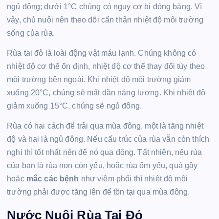
ngủ đông; dưới 1°C chúng có nguy cơ bị đóng băng. Vì
vậy, chủ nuôi nên theo dõi cẩn thận nhiệt độ môi trường
sống của rùa.
Rùa tai đỏ là loài động vật máu lạnh. Chúng không có
nhiệt độ cơ thể ổn định, nhiệt độ cơ thể thay đổi tùy theo
môi trường bên ngoài. Khi nhiệt độ môi trường giảm
xuống 20°C, chúng sẽ mất dần năng lượng. Khi nhiệt độ
giảm xuống 15°C, chúng sẽ ngủ đông.
Rùa có hai cách để trải qua mùa đông, một là tăng nhiệt
độ và hai là ngủ đông. Nếu cấu trúc của rùa vẫn còn thích
nghi thì tốt nhất nên để nó qua đông. Tất nhiên, nếu rùa
của bạn là rùa non còn yếu, hoặc rùa ốm yếu, quá gầy
hoặc
mắc các bệnh
như viêm phổi thì nhiệt độ môi
trường phải được tăng lên để tồn tại qua mùa đông.
Nước Nuôi Rùa Tai Đỏ