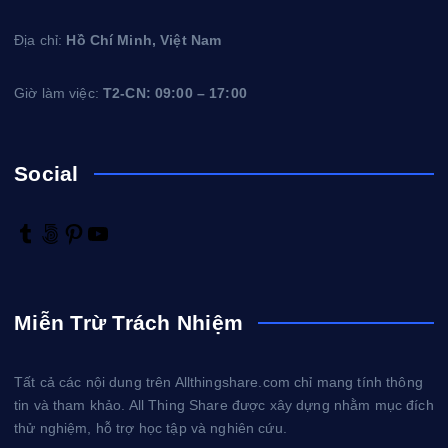
Địa chỉ:
Hồ Chí Minh, Việt Nam
Giờ làm việc:
T2-CN: 09:00 – 17:00
Social
T
5
P
Y
u
0
i
o
m
0
n
u
b
p
t
T
Miễn Trừ Trách Nhiệm
l
x
e
u
r
r
b
e
e
Tất cả các nội dung trên Allthingshare.com chỉ mang tính thông
s
tin và tham khảo. All Thing Share được xây dựng nhằm mục đích
t
thử nghiệm, hỗ trợ học tập và nghiên cứu.