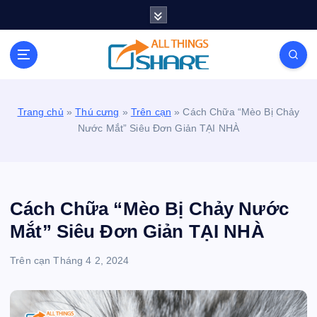
S
k
i
Personal Blog | Knowledge | Technology | Tips |
p
Pets | Life
t
o
c
Trang chủ
»
Thú cưng
»
Trên cạn
»
Cách Chữa “Mèo Bị Chảy
o
Nước Mắt” Siêu Đơn Giản TẠI NHÀ
n
t
e
n
t
Cách Chữa “Mèo Bị Chảy Nước
Mắt” Siêu Đơn Giản TẠI NHÀ
Trên cạn
Tháng 4 2, 2024