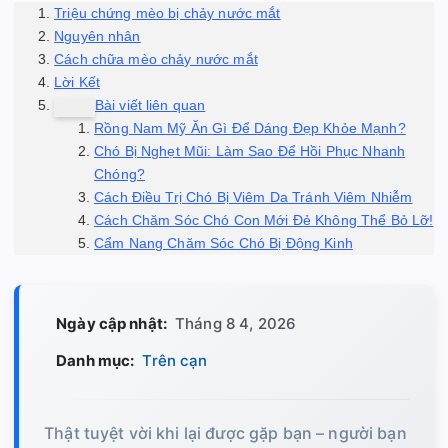
Triệu chứng mèo bị chảy nước mắt
Nguyên nhân
Cách chữa mèo chảy nước mắt
Lời Kết
Bài viết liên quan
Rồng Nam Mỹ Ăn Gì Để Dáng Đẹp Khỏe Mạnh?
Chó Bị Nghẹt Mũi: Làm Sao Để Hồi Phục Nhanh
Chóng?
Cách Điều Trị Chó Bị Viêm Da Tránh Viêm Nhiễm
Cách Chăm Sóc Chó Con Mới Đẻ Không Thể Bỏ Lỡ!
Cẩm Nang Chăm Sóc Chó Bị Động Kinh
Ngày cập nhật:
Tháng 8 4, 2026
Danh mục:
Trên cạn
Thật tuyệt vời khi lại được gặp bạn – người bạn