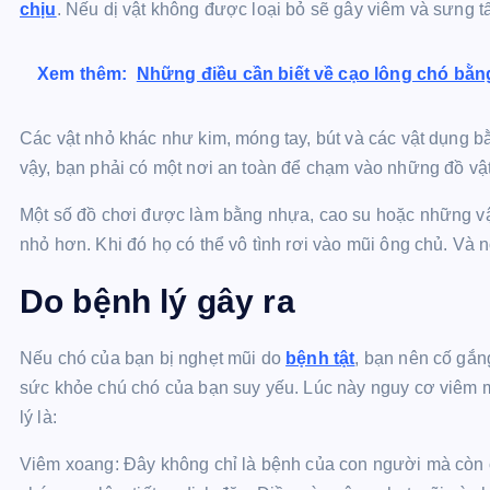
chịu
. Nếu dị vật không được loại bỏ sẽ gây viêm và sưng t
Xem thêm:
Những điều cần biết về cạo lông chó bằn
Các vật nhỏ khác như kim, móng tay, bút và các vật dụng b
vậy, bạn phải có một nơi an toàn để chạm vào những đồ vật
Một số đồ chơi được làm bằng nhựa, cao su hoặc những vật
nhỏ hơn. Khi đó họ có thể vô tình rơi vào mũi ông chủ. Và n
Do bệnh lý gây ra
Nếu chó của bạn bị nghẹt mũi do
bệnh tật
, bạn nên cố gắn
sức khỏe chú chó của bạn suy yếu. Lúc này nguy cơ viêm m
lý là:
Viêm xoang: Đây không chỉ là bệnh của con người mà còn 