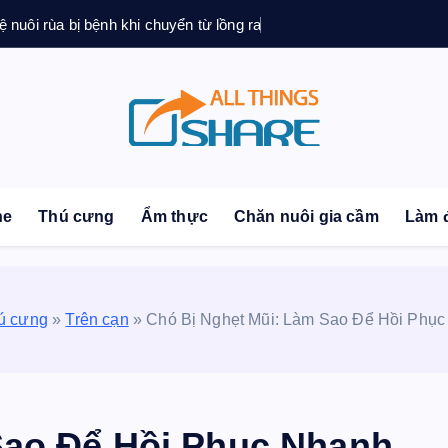
ệ nuôi rùa bị bệnh khi chuyển từ lồng ra
sonal Blog | Knowledge | Technology | Tips | Pets | 
ne
Thú cưng
Ẩm thực
Chăn nuôi gia cầm
Làm 
ú cưng
»
Trên cạn
»
Chó Bị Nghẹt Mũi: Làm Sao Để Hồi Phụ
Sao Để Hồi Phục Nhanh