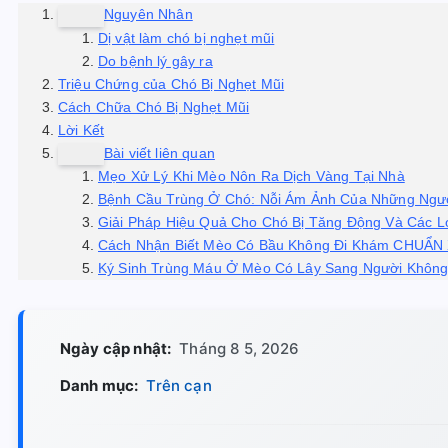
Nguyên Nhân
Dị vật làm chó bị nghẹt mũi
Do bệnh lý gây ra
Triệu Chứng của Chó Bị Nghẹt Mũi
Cách Chữa Chó Bị Nghẹt Mũi
Lời Kết
Bài viết liên quan
Mẹo Xử Lý Khi Mèo Nôn Ra Dịch Vàng Tại Nhà
Bệnh Cầu Trùng Ở Chó: Nỗi Ám Ảnh Của Những Ngư
Giải Pháp Hiệu Quả Cho Chó Bị Tăng Động Và Các L
Cách Nhận Biết Mèo Có Bầu Không Đi Khám CHUẨN
Ký Sinh Trùng Máu Ở Mèo Có Lây Sang Người Khôn
Ngày cập nhật:
Tháng 8 5, 2026
Danh mục:
Trên cạn