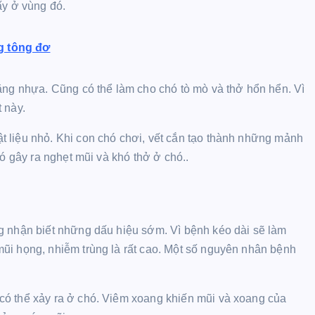
ấy ở vùng đó.
g tông đơ
ằng nhựa. Cũng có thể làm cho chó tò mò và thở hổn hển. Vì
 này.
 liệu nhỏ. Khi con chó chơi, vết cắn tạo thành những mảnh
ó gây ra nghẹt mũi và khó thở ở chó..
g nhận biết những dấu hiệu sớm. Vì bệnh kéo dài sẽ làm
ũi họng, nhiễm trùng là rất cao. Một số nguyên nhân bệnh
có thể xảy ra ở chó. Viêm xoang khiến mũi và xoang của