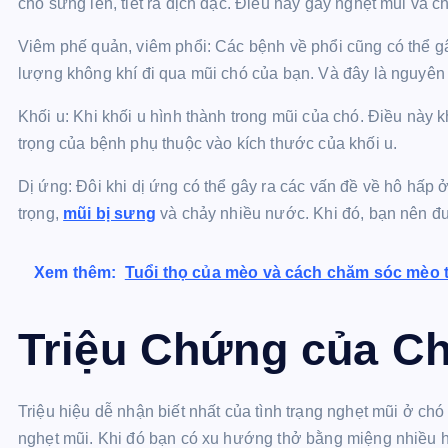
chó sưng lên, tiết ra dịch đặc. Điều này gây nghẹt mũi và 
Viêm phế quản, viêm phổi: Các bệnh về phổi cũng có thể g
lượng không khí đi qua mũi chó của bạn. Và đây là nguyên 
Khối u: Khi khối u hình thành trong mũi của chó. Điều này
trọng của bệnh phụ thuộc vào kích thước của khối u.
Dị ứng: Đôi khi dị ứng có thể gây ra các vấn đề về hô hấp
trọng,
mũi bị sưng
và chảy nhiều nước. Khi đó, bạn nên đưa
Xem thêm:
Tuổi thọ của mèo và cách chăm sóc mèo t
Triệu Chứng của Ch
Triệu hiệu dễ nhận biết nhất của tình trạng nghẹt mũi ở ch
nghẹt mũi. Khi đó bạn có xu hướng thở bằng miệng nhiều 