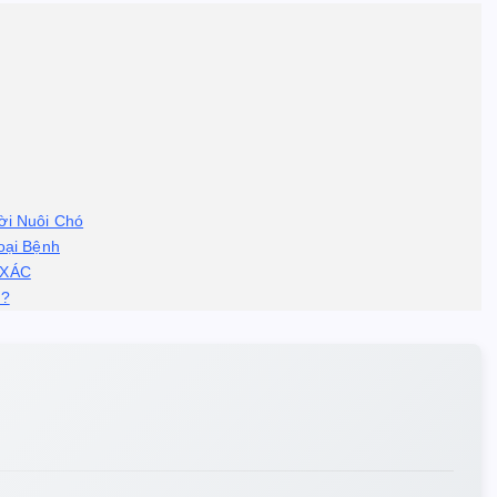
ời Nuôi Chó
oại Bệnh
 XÁC
g?