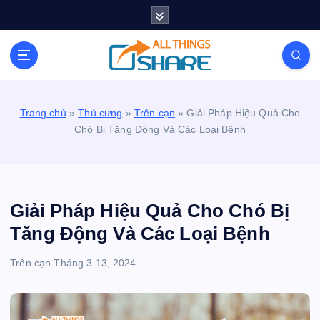
S
k
i
Personal Blog | Knowledge | Technology | Tips |
p
Pets | Life
t
o
c
Trang chủ
»
Thú cưng
»
Trên cạn
»
Giải Pháp Hiệu Quả Cho
o
Chó Bị Tăng Động Và Các Loại Bệnh
n
t
e
n
t
Giải Pháp Hiệu Quả Cho Chó Bị
Tăng Động Và Các Loại Bệnh
Trên cạn
Tháng 3 13, 2024