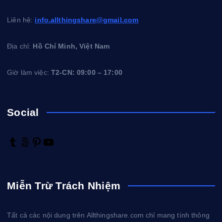
Liên hệ:
info.allthingshare@gmail.com
Địa chỉ:
Hồ Chí Minh, Việt Nam
Giờ làm việc:
T2-CN: 09:00 – 17:00
Social
T
5
P
Y
u
0
i
o
m
0
n
u
b
p
t
T
Miễn Trừ Trách Nhiệm
l
x
e
u
r
r
b
e
e
Tất cả các nội dung trên Allthingshare.com chỉ mang tính thông
s