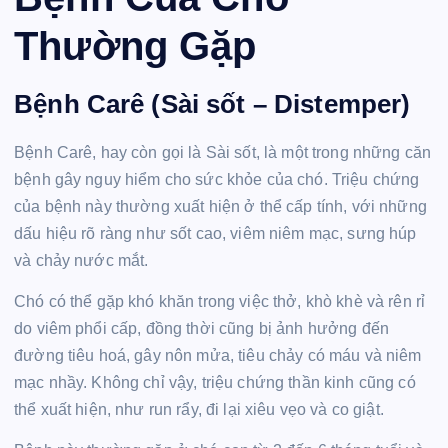
Thường Gặp
Bệnh Carê (Sài sốt – Distemper)
Bệnh Carê, hay còn gọi là Sài sốt, là một trong những căn
bệnh gây nguy hiểm cho sức khỏe của chó. Triệu chứng
của bệnh này thường xuất hiện ở thể cấp tính, với những
dấu hiệu rõ ràng như sốt cao, viêm niêm mạc, sưng húp
và chảy nước mắt.
Chó có thể gặp khó khăn trong việc thở, khò khè và rên rỉ
do viêm phổi cấp, đồng thời cũng bị ảnh hưởng đến
đường tiêu hoá, gây nôn mửa, tiêu chảy có máu và niêm
mạc nhầy. Không chỉ vậy, triệu chứng thần kinh cũng có
thể xuất hiện, như run rẩy, đi lại xiêu vẹo và co giật.