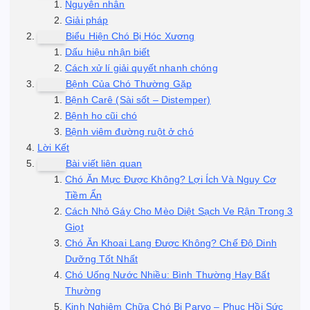
Nguyên nhân
Giải pháp
Biểu Hiện Chó Bị Hóc Xương
Dấu hiệu nhận biết
Cách xử lí giải quyết nhanh chóng
Bệnh Của Chó Thường Gặp
Bệnh Carê (Sài sốt – Distemper)
Bệnh ho cũi chó
Bệnh viêm đường ruột ở chó
Lời Kết
Bài viết liên quan
Chó Ăn Mực Được Không? Lợi Ích Và Nguy Cơ
Tiềm Ẩn
Cách Nhỏ Gáy Cho Mèo Diệt Sạch Ve Rận Trong 3
Giọt
Chó Ăn Khoai Lang Được Không? Chế Độ Dinh
Dưỡng Tốt Nhất
Chó Uống Nước Nhiều: Bình Thường Hay Bất
Thường
Kinh Nghiệm Chữa Chó Bị Parvo – Phục Hồi Sức