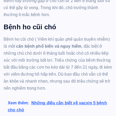
Bệnh này thường gặp ở chó con từ 2 đến 6 tháng tuổi và
có thể gây tử vong. Trong khi đó, chó trưởng thành
thường ít mắc bệnh hơn.
Bệnh ho cũi chó
Bệnh ho cũi chó ( Viêm khí quản phế quản truyền nhiễm)
là một
căn bệnh phổ biến và nguy hiểm
, đặc biệt ở
những chú chó dưới 6 tháng tuổi hoặc chó có nhiều tiếp
xúc với môi trường bất lợi. Triệu chứng của bệnh thường
bắt đầu bằng các cơn ho kéo dài từ 7 đến 21 ngày, đi kèm
với viêm đường hô hấp trên. Dù ban đầu chó vẫn có thể
ăn khỏe và nhanh nhẹn, nhưng sau đó triệu chứng sẽ trở
nên nghiêm trọng hơn.
Xem thêm:
Những điều cần biết về vacxin 5 bệnh
cho chó