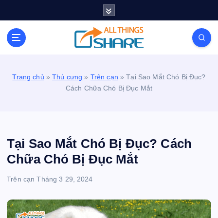
S
k
i
Personal Blog | Knowledge | Technology | Tips |
p
Pets | Life
t
o
c
Trang chủ
»
Thú cưng
»
Trên cạn
»
Tại Sao Mắt Chó Bị Đục?
o
Cách Chữa Chó Bị Đục Mắt
n
t
e
n
t
Tại Sao Mắt Chó Bị Đục? Cách
Chữa Chó Bị Đục Mắt
Trên cạn
Tháng 3 29, 2024