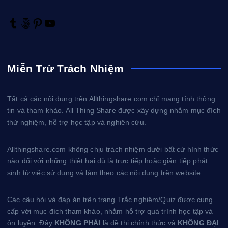
T
5
P
Y
u
0
i
o
m
0
n
u
b
p
t
T
Miễn Trừ Trách Nhiệm
l
x
e
u
r
r
b
e
e
Tất cả các nội dung trên Allthingshare.com chỉ mang tính thông
s
tin và tham khảo. All Thing Share được xây dựng nhằm mục đích
t
thử nghiệm, hỗ trợ học tập và nghiên cứu.
Allthingshare.com không chịu trách nhiệm dưới bất cứ hình thức
nào đối với những thiệt hại dù là trực tiếp hoặc gián tiếp phát
sinh từ việc sử dụng và làm theo các nội dung trên website.
Các câu hỏi và đáp án trên trang Trắc nghiệm/Quiz được cung
cấp với mục đích tham khảo, nhằm hỗ trợ quá trình học tập và
ôn luyện. Đây
KHÔNG PHẢI
là đề thi chính thức và
KHÔNG ĐẠI