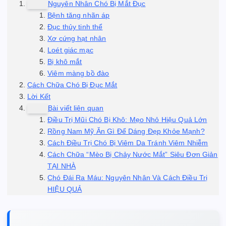
Nguyên Nhân Chó Bị Mắt Đục
Bệnh tăng nhãn áp
Đục thủy tinh thể
Xơ cứng hạt nhân
Loét giác mạc
Bị khô mắt
Viêm màng bồ đào
Cách Chữa Chó Bị Đục Mắt
Lời Kết
Bài viết liên quan
Điều Trị Mũi Chó Bị Khô: Mẹo Nhỏ Hiệu Quả Lớn
Rồng Nam Mỹ Ăn Gì Để Dáng Đẹp Khỏe Mạnh?
Cách Điều Trị Chó Bị Viêm Da Tránh Viêm Nhiễm
Cách Chữa “Mèo Bị Chảy Nước Mắt” Siêu Đơn Giản
TẠI NHÀ
Chó Đái Ra Máu: Nguyên Nhân Và Cách Điều Trị
HIỆU QUẢ