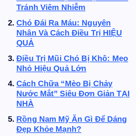
Tránh Viêm Nhiễm
Chó Đái Ra Máu: Nguyên
Nhân Và Cách Điều Trị HIỆU
QUẢ
Điều Trị Mũi Chó Bị Khô: Mẹo
Nhỏ Hiệu Quả Lớn
Cách Chữa “Mèo Bị Chảy
Nước Mắt” Siêu Đơn Giản TẠI
NHÀ
Rồng Nam Mỹ Ăn Gì Để Dáng
Đẹp Khỏe Mạnh?