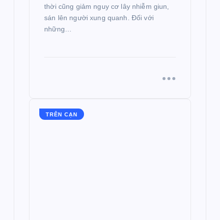
thời cũng giảm nguy cơ lây nhiễm giun,
sán lên người xung quanh. Đối với
những…
TRÊN CẠN