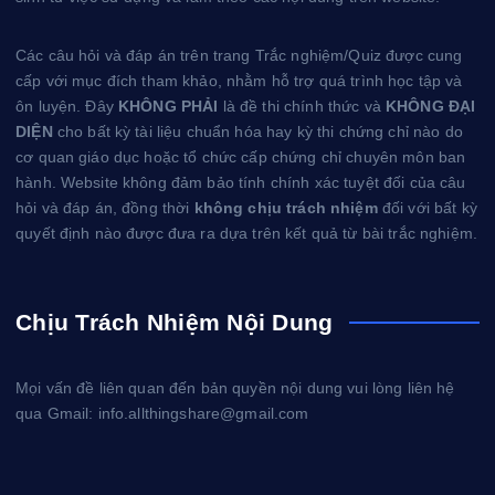
Các câu hỏi và đáp án trên trang Trắc nghiệm/Quiz được cung
cấp với mục đích tham khảo, nhằm hỗ trợ quá trình học tập và
ôn luyện. Đây
KHÔNG PHẢI
là đề thi chính thức và
KHÔNG ĐẠI
DIỆN
cho bất kỳ tài liệu chuẩn hóa hay kỳ thi chứng chỉ nào do
cơ quan giáo dục hoặc tổ chức cấp chứng chỉ chuyên môn ban
hành. Website không đảm bảo tính chính xác tuyệt đối của câu
hỏi và đáp án, đồng thời
không chịu trách nhiệm
đối với bất kỳ
quyết định nào được đưa ra dựa trên kết quả từ bài trắc nghiệm.
Chịu Trách Nhiệm Nội Dung
Mọi vấn đề liên quan đến bản quyền nội dung vui lòng liên hệ
qua Gmail: info.allthingshare@gmail.com