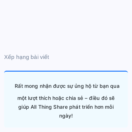
Xếp hạng bài viết
Rất mong nhận được sự ủng hộ từ bạn qua
một lượt thích hoặc chia sẻ – điều đó sẽ
giúp All Thing Share phát triển hơn mỗi
ngày!