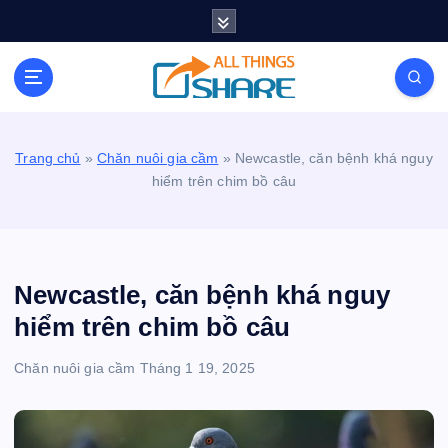
S
k
i
Personal Blog | Knowledge | Technology | Tips |
p
Pets | Life
t
o
c
Trang chủ
»
Chăn nuôi gia cầm
»
Newcastle, căn bệnh khá nguy
o
hiểm trên chim bồ câu
n
t
e
n
t
Newcastle, căn bệnh khá nguy
hiểm trên chim bồ câu
Chăn nuôi gia cầm
Tháng 1 19, 2025