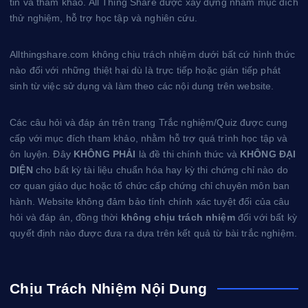
tin và tham khảo. All Thing Share được xây dựng nhằm mục đích
t
thử nghiệm, hỗ trợ học tập và nghiên cứu.
Allthingshare.com không chịu trách nhiệm dưới bất cứ hình thức
nào đối với những thiệt hại dù là trực tiếp hoặc gián tiếp phát
sinh từ việc sử dụng và làm theo các nội dung trên website.
Các câu hỏi và đáp án trên trang Trắc nghiệm/Quiz được cung
cấp với mục đích tham khảo, nhằm hỗ trợ quá trình học tập và
ôn luyện. Đây
KHÔNG PHẢI
là đề thi chính thức và
KHÔNG ĐẠI
DIỆN
cho bất kỳ tài liệu chuẩn hóa hay kỳ thi chứng chỉ nào do
cơ quan giáo dục hoặc tổ chức cấp chứng chỉ chuyên môn ban
hành. Website không đảm bảo tính chính xác tuyệt đối của câu
hỏi và đáp án, đồng thời
không chịu trách nhiệm
đối với bất kỳ
quyết định nào được đưa ra dựa trên kết quả từ bài trắc nghiệm.
Chịu Trách Nhiệm Nội Dung