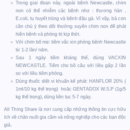
Trong giai đoạn này, ngoài bệnh Newcastle, chim
non có thể nhiễm các bệnh như : thương hàn ,
E.coli, tụ huyết trùng và bệnh đậu gà. Vì vậy, bà con
cần chú ý theo dõi thường xuyên chim non để phát
hiện bệnh và phòng trị kịp thời.
Với chim bố mẹ: tiêm vắc xin phòng bệnh Newcastle
từ 1-2 lần/ năm.
Sau 1 ngày tiêm kháng thể, dùng VACXIN
NEWCASTLE. Tiêm cho bồ câu với liều gấp 2 lần
so với liều tiêm phòng.
Dùng thuốc diệt vi khuẩn kế phát: HANFLOR 20% (
1ml/10 kg thể trọng) hoặc GENTADOX W.S.P (1g/5
kg thể trọng), dùng liên tục 5-7 ngày.
All Thing Share là nơi cung cấp những thông tin cực hữu
ích về chăn nuôi gia cầm và nông nghiệp cho các bạn độc
giả.