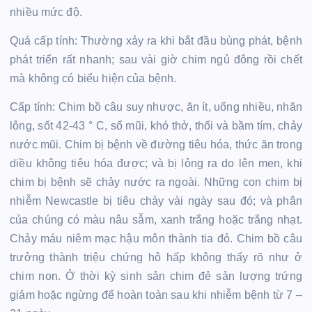
nhiều mức độ.
Quá cấp tính: Thường xảy ra khi bắt đầu bùng phát, bệnh
phát triển rất nhanh; sau vài giờ chim ngủ đông rồi chết
mà không có biểu hiện của bệnh.
Cấp tính: Chim bồ câu suy nhược, ăn ít, uống nhiều, nhăn
lông, sốt 42-43 ° C, sổ mũi, khó thở, thối và bầm tím, chảy
nước mũi. Chim bị bệnh về đường tiêu hóa, thức ăn trong
diều không tiêu hóa được; và bị lỏng ra do lên men, khi
chim bị bệnh sẽ chảy nước ra ngoài. Những con chim bị
nhiễm Newcastle bị tiêu chảy vài ngày sau đó; và phân
của chúng có màu nâu sẫm, xanh trắng hoặc trắng nhạt.
Chảy máu niêm mạc hậu môn thành tia đỏ. Chim bồ câu
trưởng thành triệu chứng hô hấp không thấy rõ như ở
chim non. Ở thời kỳ sinh sản chim đẻ sản lượng trứng
giảm hoặc ngừng để hoàn toàn sau khi nhiễm bệnh từ 7 –