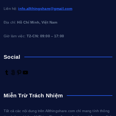
Liên hệ:
info.allthingshare@gmail.com
Địa chỉ:
Hồ Chí Minh, Việt Nam
Giờ làm việc:
T2-CN: 09:00 – 17:00
Social
T
5
P
Y
u
0
i
o
m
0
n
u
b
p
t
T
Miễn Trừ Trách Nhiệm
l
x
e
u
r
r
b
e
e
Tất cả các nội dung trên Allthingshare.com chỉ mang tính thông
s