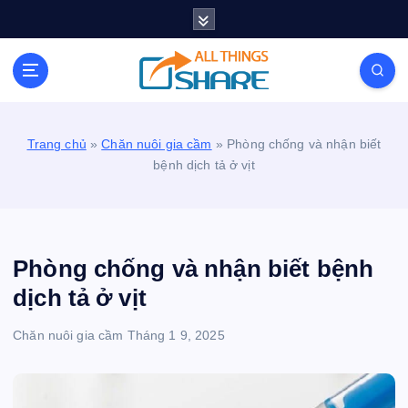
S
k
i
Personal Blog | Knowledge | Technology | Tips |
p
Pets | Life
t
o
c
Trang chủ
»
Chăn nuôi gia cầm
»
Phòng chống và nhận biết
o
bệnh dịch tả ở vịt
n
t
e
n
t
Phòng chống và nhận biết bệnh
dịch tả ở vịt
Chăn nuôi gia cầm
Tháng 1 9, 2025