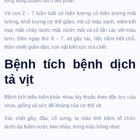
lông xung quanh dích bết phân.
Vịt con 2 – 7 tuần tuổi có hiện tượng có hiện tượng mất
lưỡng, khối lượng cơ thể giảm, mỏ có màu xanh, viêm kết
mạc mắt; chảy nước mắt, nước mũi và có lẫn các vệt máu
tươi. Đến ngày thứ 6 – 7, vịt gầy rạc, liệt, nằm một chỗ,
thân nhiệt giảm dần, con vật kiệt sức mà chết.
Bệnh tích bệnh dịch
tả vịt
Bệnh tích biểu hiện khác nhau tùy thuộc theo độc lực của
virus, giống và sức đề kháng của cơ thể vịt.
Xác chết gầy, đầu, cổ sưng, tụ máu tính bầm, tổ chức
dưới da thấm nước keo nhầy, trong màu hồng nhạt.