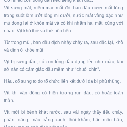
Có nhiều con trong đàn kêu tiếng khản đặc.
Vịt sưng mặt, niêm mạc mắt đỏ, ban đầu nước mắt lỏng
trong suốt làm ướt lông mi dưới, nước mắt vàng đặc như
mủ đọng lại ở khóe mắt và có khi nhắm hai mắt. cùng với
nhau. Vịt khó thở và thở hổn hển.
Từ trong mũi, ban đầu dịch nhầy chảy ra, sau đặc lại, khô
và dính ở khóe mũi.
Vịt bị sưng đầu, có con lông đầu dựng lên như mào, khi
sờ nắn có cảm giác đầu mềm như “chuối chín”.
Hầu, cổ sưng to do tổ chức liên kết dưới da bị phù thũng.
Vịt khi vận động có hiện tượng run đầu, cổ hoặc toàn
thân.
Vịt mới bị bệnh khát nước, sau vài ngày thấy tiếu chảy,
phân loãng, màu trắng xanh, thối khắm, hậu môn bẩn,