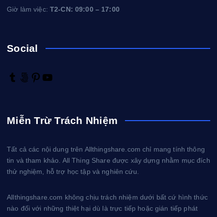
Giờ làm việc:
T2-CN: 09:00 – 17:00
Social
T
5
P
Y
u
0
i
o
m
0
n
u
b
p
t
T
Miễn Trừ Trách Nhiệm
l
x
e
u
r
r
b
e
e
Tất cả các nội dung trên Allthingshare.com chỉ mang tính thông
s
tin và tham khảo. All Thing Share được xây dựng nhằm mục đích
t
thử nghiệm, hỗ trợ học tập và nghiên cứu.
Allthingshare.com không chịu trách nhiệm dưới bất cứ hình thức
nào đối với những thiệt hại dù là trực tiếp hoặc gián tiếp phát