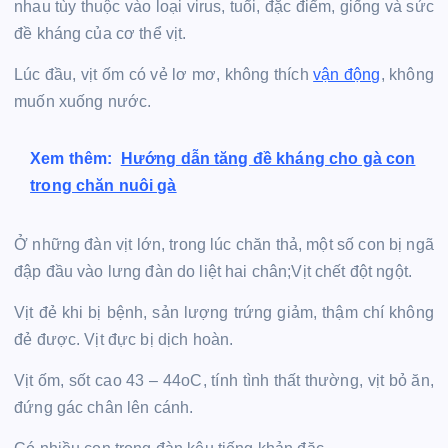
nhau tùy thuộc vào loại virus, tuổi, đặc điểm, giống và sức
đề kháng của cơ thể vịt.
Lúc đầu, vịt ốm có vẻ lơ mơ, không thích
vận động
, không
muốn xuống nước.
Xem thêm:
Hướng dẫn tăng đề kháng cho gà con
trong chăn nuôi gà
Ở những đàn vịt lớn, trong lúc chăn thả, một số con bị ngã
đập đầu vào lưng đàn do liệt hai chân;Vịt chết đột ngột.
Vịt đẻ khi bị bệnh, sản lượng trứng giảm, thậm chí không
đẻ được. Vịt đực bị dịch hoàn.
Vịt ốm, sốt cao 43 – 44oC, tính tình thất thường, vịt bỏ ăn,
đứng gác chân lên cánh.