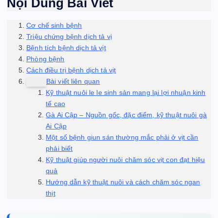
Nội Dung Bài Viết
Cơ chế sinh bệnh
Triệu chứng bệnh dịch tả vị
Bệnh tích bệnh dịch tả vịt
Phòng bệnh
Cách điều trị bệnh dịch tả vịt
Bài viết liên quan
Kỹ thuật nuôi le le sinh sản mang lại lợi nhuận kinh
tế cao
Gà Ai Cập – Nguồn gốc, đặc điểm, kỹ thuật nuôi gà
Ai Cập
Một số bệnh giun sán thường mắc phải ở vịt cần
phải biết
Kỹ thuật giúp người nuôi chăm sóc vịt con đạt hiệu
quả
Hướng dẫn kỹ thuật nuôi và cách chăm sóc ngan
thịt