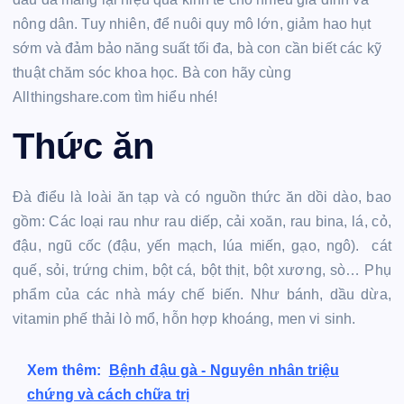
nông dân. Tuy nhiên, để nuôi quy mô lớn, giảm hao hụt
sớm và đảm bảo năng suất tối đa, bà con cần biết các kỹ
thuật chăm sóc khoa học. Bà con hãy cùng
Allthingshare.com tìm hiểu nhé!
Thức ăn
Đà điểu là loài ăn tạp và có nguồn thức ăn dồi dào, bao
gồm: Các loại rau như rau diếp, cải xoăn, rau bina, lá, cỏ,
đậu, ngũ cốc (đậu, yến mạch, lúa miến, gạo, ngô). cát
quế, sỏi, trứng chim, bột cá, bột thịt, bột xương, sò… Phụ
phẩm của các nhà máy chế biến. Như bánh, dầu dừa,
vitamin phế thải lò mổ, hỗn hợp khoáng, men vi sinh.
Xem thêm:
Bệnh đậu gà - Nguyên nhân triệu
chứng và cách chữa trị