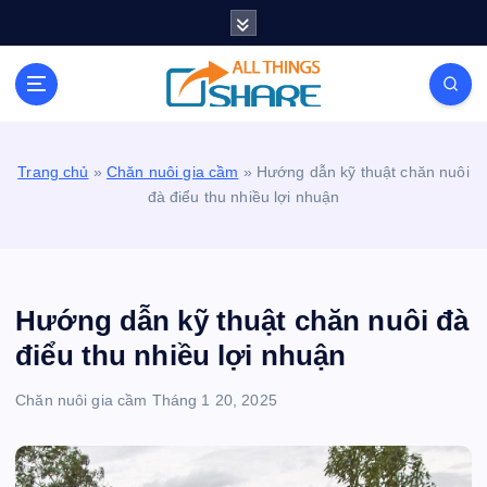
S
k
i
Personal Blog | Knowledge | Technology | Tips |
p
Pets | Life
t
o
c
Trang chủ
»
Chăn nuôi gia cầm
»
Hướng dẫn kỹ thuật chăn nuôi
o
đà điểu thu nhiều lợi nhuận
n
t
e
n
t
Hướng dẫn kỹ thuật chăn nuôi đà
điểu thu nhiều lợi nhuận
Chăn nuôi gia cầm
Tháng 1 20, 2025