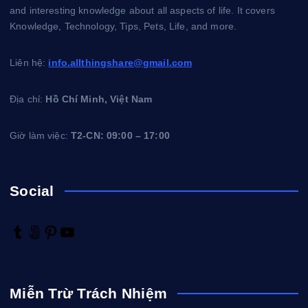
and interesting knowledge about all aspects of life. It covers
Knowledge, Technology, Tips, Pets, Life, and more.
Liên hệ:
info.allthingshare@gmail.com
Địa chỉ:
Hồ Chí Minh, Việt Nam
Giờ làm việc:
T2-CN: 09:00 – 17:00
Social
T
5
P
Y
u
0
i
o
m
0
n
u
b
p
t
T
Miễn Trừ Trách Nhiệm
l
x
e
u