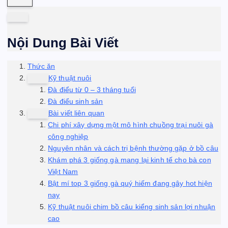
Nội Dung Bài Viết
Thức ăn
Kỹ thuật nuôi
Đà điểu từ 0 – 3 tháng tuổi
Đà điểu sinh sản
Bài viết liên quan
Chi phí xây dựng một mô hình chuồng trại nuôi gà
công nghiệp
Nguyên nhân và cách trị bệnh thường gặp ở bồ câu
Khám phá 3 giống gà mang lại kinh tế cho bà con
Việt Nam
Bật mí top 3 giống gà quý hiếm đang gây hot hiện
nay
Kỹ thuật nuôi chim bồ câu kiểng sinh sản lợi nhuận
cao