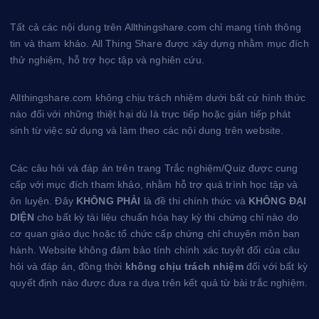
r
r
b
e
e
Tất cả các nội dung trên Allthingshare.com chỉ mang tính thông
s
tin và tham khảo. All Thing Share được xây dựng nhằm mục đích
t
thử nghiệm, hỗ trợ học tập và nghiên cứu.
Allthingshare.com không chịu trách nhiệm dưới bất cứ hình thức
nào đối với những thiệt hại dù là trực tiếp hoặc gián tiếp phát
sinh từ việc sử dụng và làm theo các nội dung trên website.
Các câu hỏi và đáp án trên trang Trắc nghiệm/Quiz được cung
cấp với mục đích tham khảo, nhằm hỗ trợ quá trình học tập và
ôn luyện. Đây
KHÔNG PHẢI
là đề thi chính thức và
KHÔNG ĐẠI
DIỆN
cho bất kỳ tài liệu chuẩn hóa hay kỳ thi chứng chỉ nào do
cơ quan giáo dục hoặc tổ chức cấp chứng chỉ chuyên môn ban
hành. Website không đảm bảo tính chính xác tuyệt đối của câu
hỏi và đáp án, đồng thời
không chịu trách nhiệm
đối với bất kỳ
quyết định nào được đưa ra dựa trên kết quả từ bài trắc nghiệm.