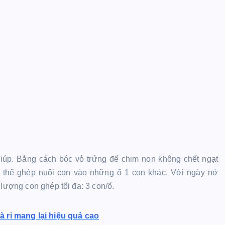
giúp. Bằng cách bóc vỏ trứng để chim non không chết ngạt
có thể ghép nuôi con vào những ổ 1 con khác. Với ngày nở
 lượng con ghép tối đa: 3 con/ổ.
 ri mang lại hiệu quả cao