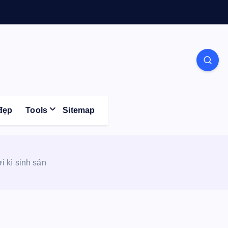
Life
đẹp
Tools
Sitemap
i kì sinh sản