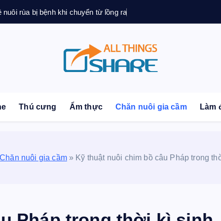
ệ nuôi rùa bị bệnh khi chuyển từ lồng ra
sonal Blog | Knowledge | Technology | Tips | Pets | 
ne
Thú cưng
Ẩm thực
Chăn nuôi gia cầm
Làm 
Chăn nuôi gia cầm
»
Kỹ thuật nuôi chim bồ câu Pháp trong thờ
u Pháp trong thời kì sinh