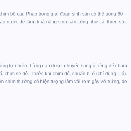
im bồ câu Pháp trong giai đoạn sinh sản có thể uống 60 –
vào nước để tăng khả năng sinh sản cũng như cải thiện sức
giống tự nhiên. Từng cặp được chuyển sang ô riêng để chăm
, chim sẽ đẻ. Trước khi chim đẻ, chuẩn bị ổ (chỉ dùng 1 ổ).
iên chim thường có hiện tượng làm vãi rơm gây vỡ trứng, do