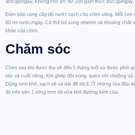
ăn/cặp/ngày; Không cho ăn: 90-100 gam thức ăn/cặp/ngày.
Đảm bảo cung cấp đủ nước sạch cho chim uống. Mỗi con ch
80 ml nước/ngày. Có thể bổ sung vitamin và khoáng chất 
khỏe của chim.
Chăm sóc
Chim sau khi được thu về đến 5 tháng tuổi và được phối 
sóc và nuôi riêng. Khi ghép đôi xong, quen với chuồng và ổ
Dùng rơm khô, sạch sẽ và dài để lót ổ. Ở những lứa đầu t
đó nên bện 1 vòng rơm lót vừa khít đường kính của.