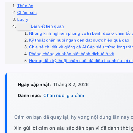
Thức ăn
Chăm sóc
Lưu ý
Bài viết liên quan
Những kinh nghiệm phòng và trị bệnh đậu ở chim bồ 
Kỹ thuật chăn nuôi ngan đen đạt được hiệu quả cao
Chia sẻ chi tiết về giống gà Ai Cập siêu trứng lông tr
Phòng chống và nhận biết bệnh dịch tả ở vịt
Hướng dẫn kỹ thuật chăn nuôi đà điểu thu nhiều lợi 
Ngày cập nhật:
Tháng 8 2, 2026
Danh mục:
Chăn nuôi gia cầm
Cảm ơn bạn đã quay lại, hy vọng nội dung lần này c
Xin gửi lời cảm ơn sâu sắc đến bạn vì đã dành thời gi