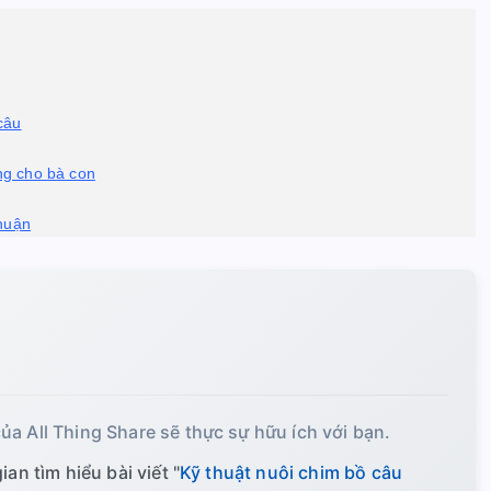
câu
ắng cho bà con
nhuận
ủa All Thing Share sẽ thực sự hữu ích với bạn.
an tìm hiểu bài viết "
Kỹ thuật nuôi chim bồ câu