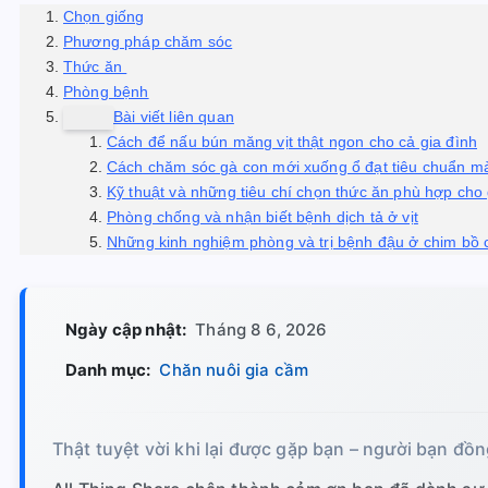
Chọn giống
Phương pháp chăm sóc
Thức ăn
Phòng bệnh
Bài viết liên quan
Cách để nấu bún măng vịt thật ngon cho cả gia đình
Cách chăm sóc gà con mới xuống ổ đạt tiêu chuẩn mà
Kỹ thuật và những tiêu chí chọn thức ăn phù hợp cho
Phòng chống và nhận biết bệnh dịch tả ở vịt
Những kinh nghiệm phòng và trị bệnh đậu ở chim bồ 
Ngày cập nhật:
Tháng 8 6, 2026
Danh mục:
Chăn nuôi gia cầm
Thật tuyệt vời khi lại được gặp bạn – người bạn đồn