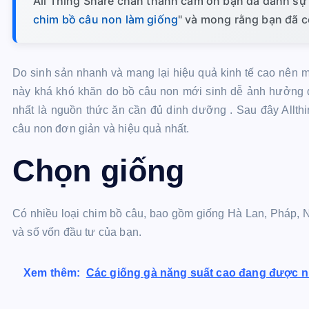
All Thing Share chân thành cảm ơn bạn đã dành sự 
chim bồ câu non làm giống
" và mong rằng bạn đã có
Do sinh sản nhanh và mang lại hiệu quả kinh tế cao nên m
này khá khó khăn do bồ câu non mới sinh dễ ảnh hưởng d
nhất là nguồn thức ăn cần đủ dinh dưỡng . Sau đây Allt
câu non đơn giản và hiệu quả nhất.
Chọn giống
Có nhiều loại chim bồ câu, bao gồm giống Hà Lan, Pháp, N
và số vốn đầu tư của bạn.
Xem thêm:
Các giống gà năng suất cao đang được nu