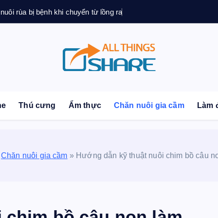
 nuôi rùa bị bệnh khi chuyển từ lồng ra
sonal Blog | Knowledge | Technology | Tips | Pets | 
ne
Thú cưng
Ẩm thực
Chăn nuôi gia cầm
Làm 
»
Chăn nuôi gia cầm
»
Hướng dẫn kỹ thuật nuôi chim bồ câu n
i chim bồ câu non làm