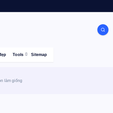
Life
đẹp
Tools
Sitemap
on làm giống