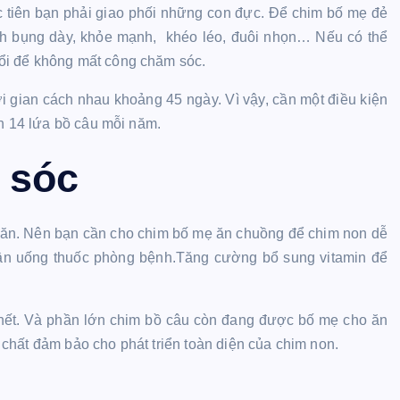
c tiên bạn phải giao phối những con đực. Để chim bố mẹ đẻ
ánh bụng dày, khỏe mạnh, khéo léo, đuôi nhọn… Nếu có thể
ổi để không mất công chăm sóc.
i gian cách nhau khoảng 45 ngày. Vì vậy, cần một điều kiện
ến 14 lứa bồ câu mỗi năm.
 sóc
 ăn. Nên bạn cần cho chim bố mẹ ăn chuồng để chim non dễ
 cần uống thuốc phòng bệnh.Tăng cường bổ sung vitamin để
 hết. Và phần lớn chim bồ câu còn đang được bố mẹ cho ăn
chất đảm bảo cho phát triển toàn diện của chim non.