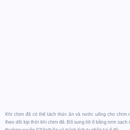
Khi chim đã có thể tách thức ăn và nước uống cho chim no
theo dõi kịp thời khi chim đẻ. Bổ sung lót ổ bằng rơm sạch
thường xuyên 02lần/tuần và tránh tích tụ phân tại ổ đẻ.