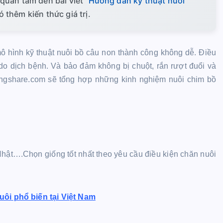
quan tâm đến bài viết "
Hướng dẫn kỹ thuật nuôi
 thêm kiến thức giá trị.
ô hình kỹ thuật nuôi bồ câu non thành công không dễ. Điều
o dịch bệnh. Và bảo đảm không bị chuột, rắn rượt đuổi và
hingshare.com sẽ tổng hợp những kinh nghiệm nuôi chim bồ
hật….Chọn giống tốt nhất theo yêu cầu điều kiện chăn nuôi
ôi phổ biến tại Việt Nam