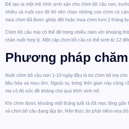
Để tạo ra một mô hình sinh sản cho chim bồ câu non, trướ
nhiều và nuôi con tốt thì nên chọn những con chim có c
mua chim đã được ghép đôi hoặc mua chim hơn 2 tháng tu
Chim bồ câu mái có thể đẻ trong nhiều năm với khoảng thờ
chăn nuôi hợp lý. Một cặp chim bồ câu có thể sinh từ 12 đ
Phương pháp chăm
Nuôi chim bồ câu non 1-10 ngày đầu là do chim bố mẹ cho
tiêu hóa và mau lớn. Ngoài ra, trong thời gian này cũng
mẹ có đủ sức đề kháng cho quá trình sinh nở.
Khi chim được khoảng một tháng tuổi là đã mọc lông gần
và chim bồ câu đang tập ăn. Nên thức ăn phải mềm vừa đủ 