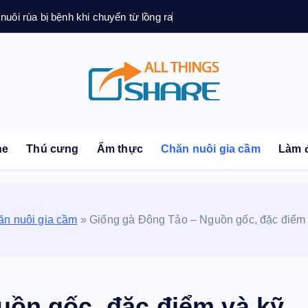
 nuôi rùa bị bệnh khi chuyển từ lồng ra
sonal Blog | Knowledge | Technology | Tips | Pets | 
ne
Thú cưng
Ẩm thực
Chăn nuôi gia cầm
Làm 
ăn nuôi gia cầm
»
Giống gà Đông Tảo – Nguồn gốc, đặc điểm v
uồn gốc, đặc điểm và kỹ