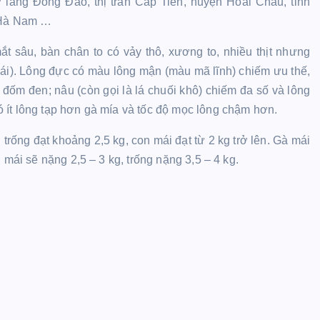
làng Đông Đảo, thị trấn Cáp Tiên, huyện Hoài Châu, tỉnh
, Hà Nam …
t sâu, bàn chân to có vảy thô, xương to, nhiều thịt nhưng
mái). Lông đực có màu lông mận (màu mã lĩnh) chiếm ưu thế,
 đốm đen; nâu (còn gọi là lá chuối khô) chiếm đa số và lông
 ít lông tạp hơn gà mía và tốc độ mọc lông chậm hơn.
n trống đạt khoảng 2,5 kg, con mái đạt từ 2 kg trở lên. Gà mái
 mái sẽ nặng 2,5 – 3 kg, trống nặng 3,5 – 4 kg.