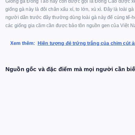
Giống gà Đông Tảo hay còn được gọi là Đông Cảo được xe
giống gà này là đôi chân xấu xí, to lớn, xù xì. Đây là loài
người dân trước đây thường dùng loài gà này để cúng tế-hộ
các giống gia cầm cần được bảo tồn nguồn gen của Việt N
Xem thêm:
Hiện tượng đẻ trứng trắng của chim cút
Nguồn gốc và đặc điểm mà mọi người cần biế