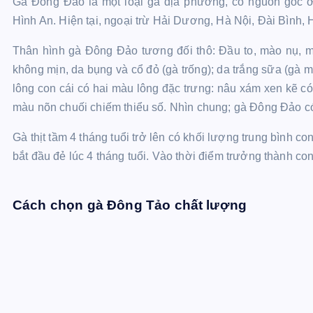
Gà Đông Đảo là một loại gà địa phương, có nguồn gốc ở 
Hình An. Hiện tại, ngoại trừ Hải Dương, Hà Nội, Đài Bình
Thân hình gà Đông Đảo tương đối thô: Đầu to, mào nụ, mắ
không mịn, da bụng và cổ đỏ (gà trống); da trắng sữa (gà 
lông con cái có hai màu lông đặc trưng: nâu xám xen kẽ có
màu nõn chuối chiếm thiểu số. Nhìn chung; gà Đông Đảo có
Gà thịt tầm 4 tháng tuổi trở lên có khối lượng trung bình co
bắt đầu đẻ lúc 4 tháng tuổi. Vào thời điểm trưởng thành con
Cách chọn gà Đông Tảo chất lượng