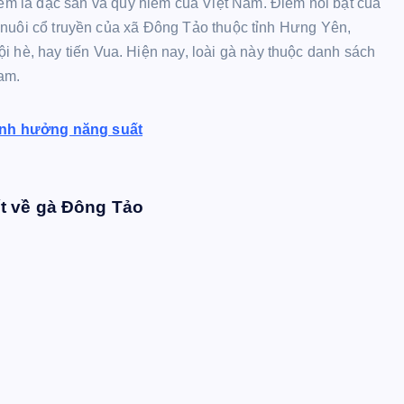
m là đặc sản và quý hiếm của Việt Nam. Điểm nổi bật của
 gà nuôi cổ truyền của xã Đông Tảo thuộc tỉnh Hưng Yên,
i hè, hay tiến Vua. Hiện nay, loài gà này thuộc danh sách
am.
 ảnh hưởng năng suất
t về gà Đông Tảo