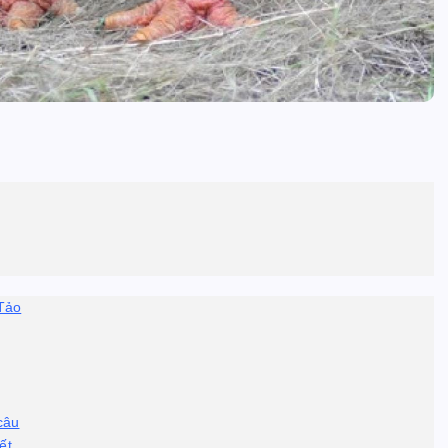
 Tảo
câu
ết