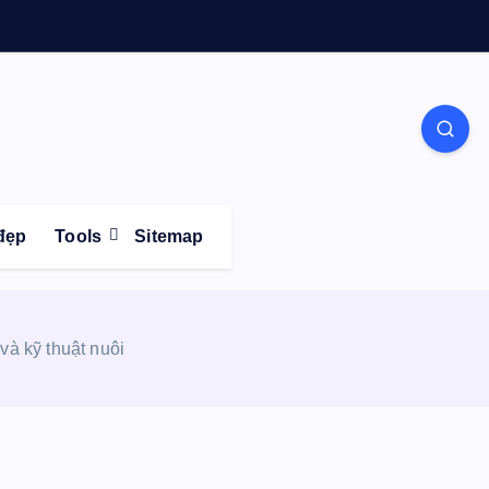
Life
đẹp
Tools
Sitemap
à kỹ thuật nuôi