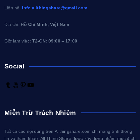
Liên hệ:
info.allthingshare@gmail.com
Địa chỉ:
Hồ Chí Minh, Việt Nam
Giờ làm việc:
T2-CN: 09:00 – 17:00
Social
T
5
P
Y
u
0
i
o
m
0
n
u
b
p
t
T
Miễn Trừ Trách Nhiệm
l
x
e
u
r
r
b
e
e
Tất cả các nội dung trên Allthingshare.com chỉ mang tính thông
s
tin và tham khảo. All Thing Share được xây dựng nhằm mục đích