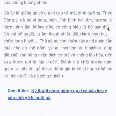
của chúng không nhiều.
Gà ác là giống gà có giá trị cao về mặt dinh dưỡng. Theo
Đông y, gà ác vị ngọt, mặn, tính bình hơi ấm, hương vị
thơm, tính ẩm, không độc, có công hiệu từ bổ gan thận,
ích khí bổ huyết, tư âm thanh nhiệt, điều kinh hoạt huyết,
chữa rong huyết… Thịt gà ác còn chứa các acid amin cần
thiết cho cơ thể gồm lysine, methionine, histidine, giúp
điều tiết khả năng miễn dịch cơ thể và chống lão hóa, nên
xưa được gọi là “gà thuốc”. Đánh giá chất lượng cảm
quan ta thấy thịt gà được đánh giá là có vị ngon nhất so
với thịt gà Ri và gà công nghiệp.
Xem thêm:
Kỹ thuật chọn giống gà ri và các lưu ý
cần chú ý khi nuôi gà