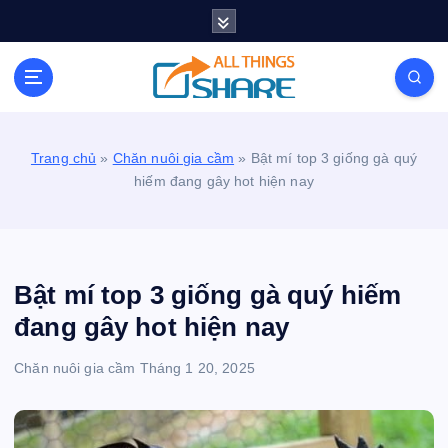
S
k
i
Personal Blog | Knowledge | Technology | Tips |
p
Pets | Life
t
o
c
Trang chủ
»
Chăn nuôi gia cầm
»
Bật mí top 3 giống gà quý
o
hiếm đang gây hot hiện nay
n
t
e
n
t
Bật mí top 3 giống gà quý hiếm
đang gây hot hiện nay
Chăn nuôi gia cầm
Tháng 1 20, 2025