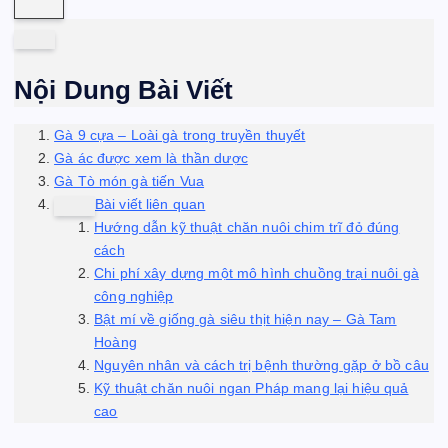
Nội Dung Bài Viết
Gà 9 cựa – Loài gà trong truyền thuyết
Gà ác được xem là thần dược
Gà Tò món gà tiến Vua
Bài viết liên quan
Hướng dẫn kỹ thuật chăn nuôi chim trĩ đỏ đúng
cách
Chi phí xây dựng một mô hình chuồng trại nuôi gà
công nghiệp
Bật mí về giống gà siêu thịt hiện nay – Gà Tam
Hoàng
Nguyên nhân và cách trị bệnh thường gặp ở bồ câu
Kỹ thuật chăn nuôi ngan Pháp mang lại hiệu quả
cao