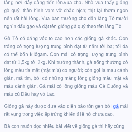
làng nơi đây dâng tiến lên.vua cha. Nhà vua thấy giống
gà quý, thân hình vạm vỡ chắc nịch; thịt lại thơm ngon
nên rất hài lòng. Vua ban thưởng cho dân làng Tò mười
nghìn đấu gạo và đặt tên giống gà quý theo tên làng Tò.
Gà Tò có dáng vóc to cao hơn các giống gà khác. Con
trống có trọng lượng trung bình đạt từ năm tới ba; tối đa
có thể bốn kilôgam. Con mái có trọng lượng trung bình
đạt từ 1,5kg tới 2kg. Khi trưởng thành, gà trống thường có
lông màu tía mật (mật mía) có người; còn gọi là màu cánh
gián, mã tím, bởi có những mảng lông giống màu mật và
màu cánh gián. Gà mái có lông giống màu Cà Cuống và
màu củ Đậu hay vỏ Lạc.
Giống gà này được đưa vào diện bảo tồn gen bởi
gà
mái
rất vụng trong việc ấp trứng khiến tỉ lệ nở chưa cao.
Bà con muốn đọc nhiều bài viết về giống gà thì hãy cùng