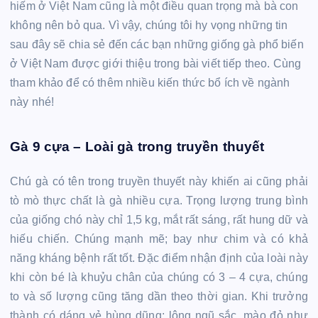
hiếm ở Việt Nam cũng là một điều quan trọng mà bà con
không nên bỏ qua. Vì vậy, chúng tôi hy vọng những tin
sau đây sẽ chia sẻ đến các bạn những giống gà phổ biến
ở Việt Nam được giới thiệu trong bài viết tiếp theo. Cùng
tham khảo để có thêm nhiều kiến ​​thức bổ ích về ngành
này nhé!
Gà 9 cựa – Loài gà trong truyền thuyết
Chú gà có tên trong truyền thuyết này khiến ai cũng phải
tò mò thực chất là gà nhiều cựa. Trọng lượng trung bình
của giống chó này chỉ 1,5 kg, mắt rất sáng, rất hung dữ và
hiếu chiến. Chúng mạnh mẽ; bay như chim và có khả
năng kháng bệnh rất tốt. Đặc điểm nhận định của loài này
khi còn bé là khuỷu chân của chúng có 3 – 4 cựa, chúng
to và số lượng cũng tăng dần theo thời gian. Khi trưởng
thành có dáng vẻ hùng dũng; lông ngũ sắc, mào đỏ như