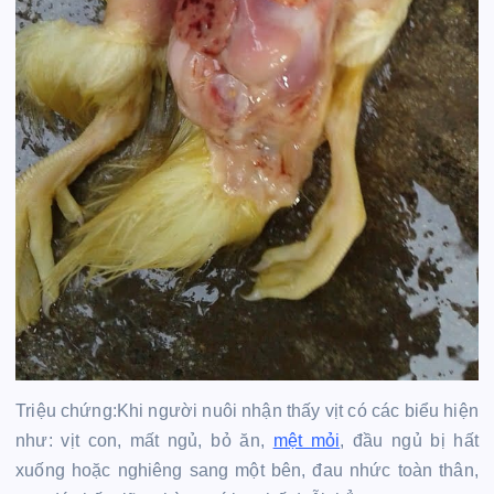
Triệu chứng:Khi người nuôi nhận thấy vịt có các biểu hiện
như: vịt con, mất ngủ, bỏ ăn,
mệt mỏi
, đầu ngủ bị hất
xuống hoặc nghiêng sang một bên, đau nhức toàn thân,