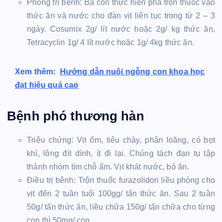
Phòng trị bệnh: Bà con thực hiện pha trộn thuốc vào
thức ăn và nước cho đàn vịt liên tục trong từ 2 – 3
ngày. Cosumix 2g/ lít nước hoặc 2g/ kg thức ăn,
Tetracyclin 1g/ 4 lít nước hoặc 1g/ 4kg thức ăn.
Xem thêm:
Hướng dẫn nuôi ngỗng con khoa học
đạt hiệu quả cao
Bệnh phó thương hàn
Triệu chứng: Vịt ốm, tiêu chày, phân loãng, có bọt
khí, lông đít dính, ít đi lại. Chúng tách đạn tụ tập
thành nhóm tìm chỗ ấm. Vịt khát nước, bỏ ăn.
Điều trị bênh: Trộn thuốc furazolidon liều phòng cho
vịt đến 2 tuần tuổi 100gg/ tấn thức ăn. Sau 2 tuần
50g/ tấn thức ăn, liều chữa 150g/ tấn chữa cho từng
con thì 50mg/ con.