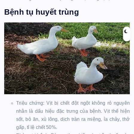
Bệnh tụ huyết trùng
Triệu chứng: Vịt bị chết đột ngột không rỏ nguyên
nhân là dấu hiệu đặc trưng của bệnh. Vịt thể hiện
sốt, bỏ ăn, xù lông, dịch tràn ra miệng, ỉa chảy, thở
gấp, tỉ lệ chết 50%.