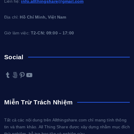
Liên hệ:
info.allthingshare@gmail.com
Địa chỉ:
Hồ Chí Minh, Việt Nam
Giờ làm việc:
T2-CN: 09:00 – 17:00
Social
Tumblr
500px
Pinterest
YouTube
Miễn Trừ Trách Nhiệm
Tất cả các nội dung trên Allthingshare.com chỉ mang tính thông
tin và tham khảo. All Thing Share được xây dựng nhằm mục đích
thử nghiệm, hỗ trợ học tập và nghiên cứu.