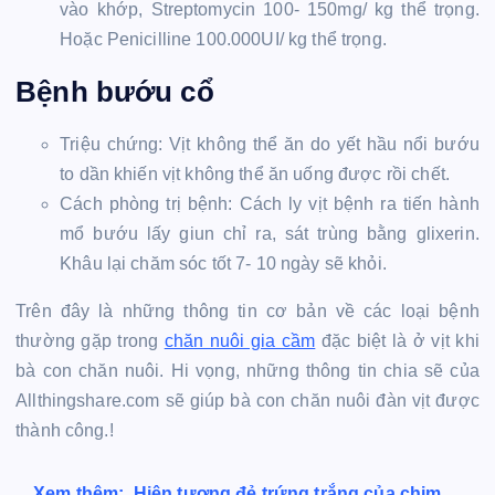
vào khớp, Streptomycin 100- 150mg/ kg thể trọng.
Hoặc Penicilline 100.000UI/ kg thể trọng.
Bệnh bướu cổ
Triệu chứng: Vịt không thể ăn do yết hầu nổi bướu
to dần khiến vịt không thể ăn uống được rồi chết.
Cách phòng trị bệnh: Cách ly vịt bệnh ra tiến hành
mổ bướu lấy giun chỉ ra, sát trùng bằng glixerin.
Khâu lại chăm sóc tốt 7- 10 ngày sẽ khỏi.
Trên đây là những thông tin cơ bản về các loại bệnh
thường gặp trong
chăn nuôi gia cầm
đặc biệt là ở vịt khi
bà con chăn nuôi. Hi vọng, những thông tin chia sẽ của
Allthingshare.com sẽ giúp bà con chăn nuôi đàn vịt được
thành công.!
Xem thêm:
Hiện tượng đẻ trứng trắng của chim