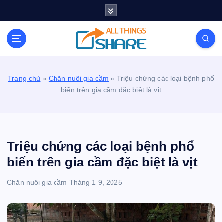
S
k
i
Personal Blog | Knowledge | Technology | Tips |
p
Pets | Life
t
o
c
Trang chủ
»
Chăn nuôi gia cầm
»
Triệu chứng các loại bệnh phổ
o
biến trên gia cầm đặc biệt là vịt
n
t
e
n
t
Triệu chứng các loại bệnh phổ
biến trên gia cầm đặc biệt là vịt
Chăn nuôi gia cầm
Tháng 1 9, 2025