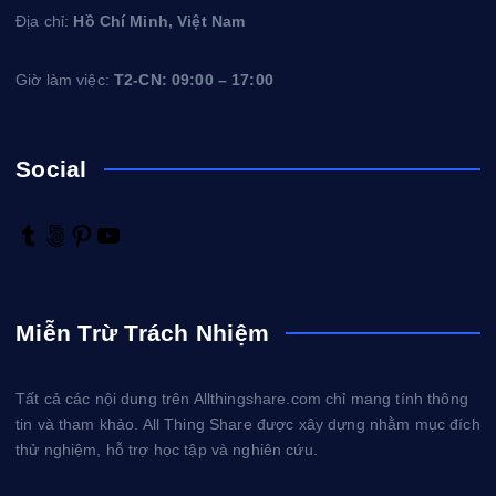
Địa chỉ:
Hồ Chí Minh, Việt Nam
Giờ làm việc:
T2-CN: 09:00 – 17:00
Social
T
5
P
Y
u
0
i
o
m
0
n
u
b
p
t
T
Miễn Trừ Trách Nhiệm
l
x
e
u
r
r
b
e
e
Tất cả các nội dung trên Allthingshare.com chỉ mang tính thông
s
tin và tham khảo. All Thing Share được xây dựng nhằm mục đích
t
thử nghiệm, hỗ trợ học tập và nghiên cứu.