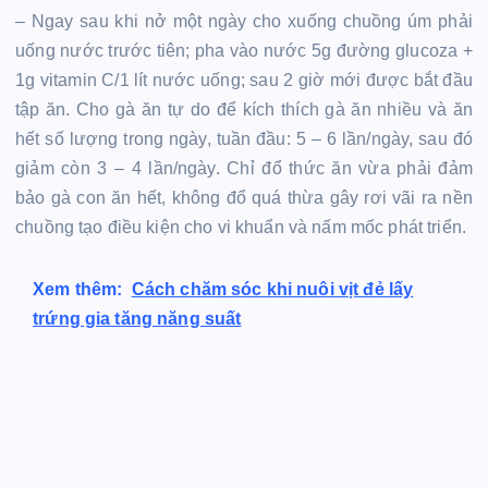
– Ngay sau khi nở một ngày cho xuống chuồng úm phải
uống nước trước tiên; pha vào nước 5g đường glucoza +
1g vitamin C/1 lít nước uống; sau 2 giờ mới được bắt đầu
tập ăn. Cho gà ăn tự do để kích thích gà ăn nhiều và ăn
hết số lượng trong ngày, tuần đầu: 5 – 6 lần/ngày, sau đó
giảm còn 3 – 4 lần/ngày. Chỉ đổ thức ăn vừa phải đảm
bảo gà con ăn hết, không đổ quá thừa gây rơi vãi ra nền
chuồng tạo điều kiện cho vi khuẩn và nấm mốc phát triển.
Xem thêm:
Cách chăm sóc khi nuôi vịt đẻ lấy
trứng gia tăng năng suất