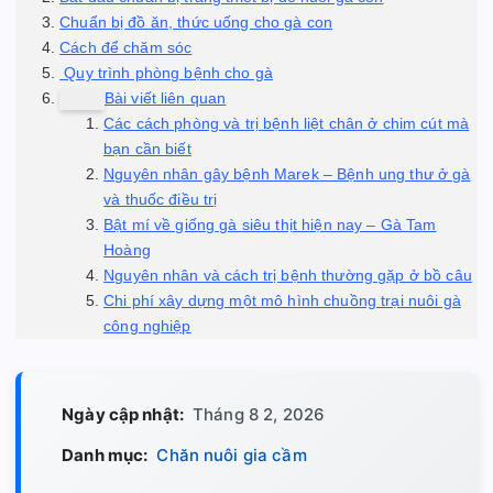
Chuẩn bị đồ ăn, thức uống cho gà con
Cách để chăm sóc
Quy trình phòng bệnh cho gà
Bài viết liên quan
Các cách phòng và trị bệnh liệt chân ở chim cút mà
bạn cần biết
Nguyên nhân gây bệnh Marek – Bệnh ung thư ở gà
và thuốc điều trị
Bật mí về giống gà siêu thịt hiện nay – Gà Tam
Hoàng
Nguyên nhân và cách trị bệnh thường gặp ở bồ câu
Chi phí xây dựng một mô hình chuồng trại nuôi gà
công nghiệp
Ngày cập nhật:
Tháng 8 2, 2026
Danh mục:
Chăn nuôi gia cầm