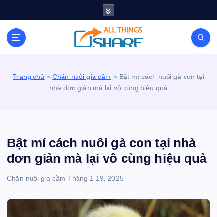
S
k
i
Personal Blog | Knowledge | Technology | Tips |
p
Pets | Life
t
o
c
Trang chủ
»
Chăn nuôi gia cầm
»
Bật mí cách nuôi gà con tại
o
nhà đơn giản mà lại vô cùng hiệu quả
n
t
e
n
t
Bật mí cách nuôi gà con tại nhà
đơn giản mà lại vô cùng hiệu quả
Chăn nuôi gia cầm
Tháng 1 19, 2025