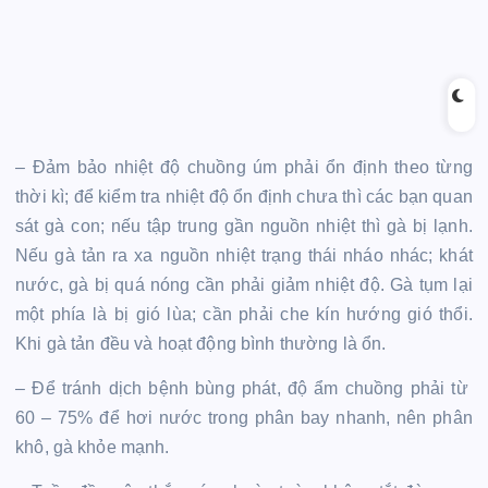
– Đảm bảo nhiệt độ chuồng úm phải ổn định theo từng
thời kì; để kiểm tra nhiệt độ ổn định chưa thì các bạn quan
sát gà con; nếu tập trung gần nguồn nhiệt thì gà bị lạnh.
Nếu gà tản ra xa nguồn nhiệt trạng thái nháo nhác; khát
nước, gà bị quá nóng cần phải giảm nhiệt độ. Gà tụm lại
một phía là bị gió lùa; cần phải che kín hướng gió thổi.
Khi gà tản đều và hoạt động bình thường là ổn.
– Để tránh dịch bệnh bùng phát, độ ẩm chuồng phải từ
60 – 75% để hơi nước trong phân bay nhanh, nên phân
khô, gà khỏe mạnh.