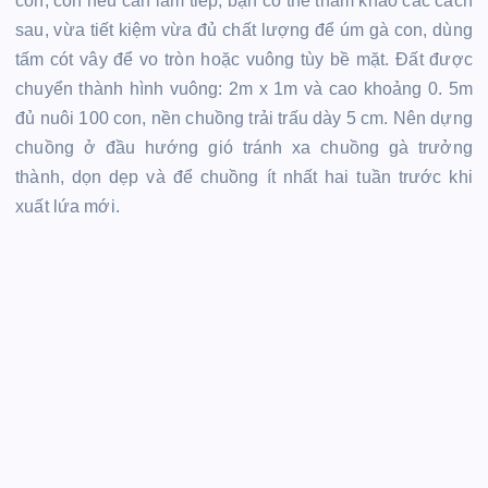
con, còn nếu cần làm tiếp, bạn có thể tham khảo các cách
sau, vừa tiết kiệm vừa đủ chất lượng để úm gà con, dùng
tấm cót vây để vo tròn hoặc vuông tùy bề mặt. Đất được
chuyển thành hình vuông: 2m x 1m và cao khoảng 0. 5m
đủ nuôi 100 con, nền chuồng trải trấu dày 5 cm. Nên dựng
chuồng ở đầu hướng gió tránh xa chuồng gà trưởng
thành, dọn dẹp và để chuồng ít nhất hai tuần trước khi
xuất lứa mới.