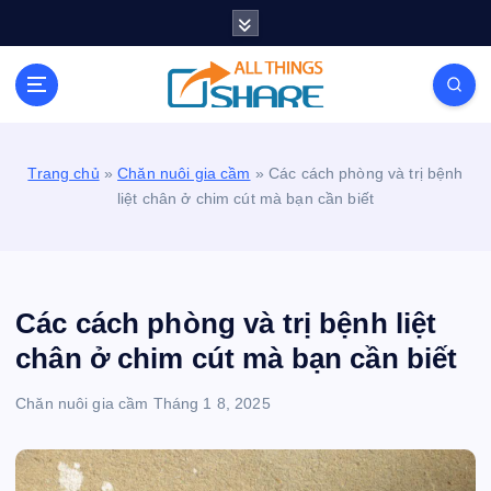
S
k
i
Personal Blog | Knowledge | Technology | Tips |
p
Pets | Life
t
o
c
Trang chủ
»
Chăn nuôi gia cầm
»
Các cách phòng và trị bệnh
o
liệt chân ở chim cút mà bạn cần biết
n
t
e
n
t
Các cách phòng và trị bệnh liệt
chân ở chim cút mà bạn cần biết
Chăn nuôi gia cầm
Tháng 1 8, 2025