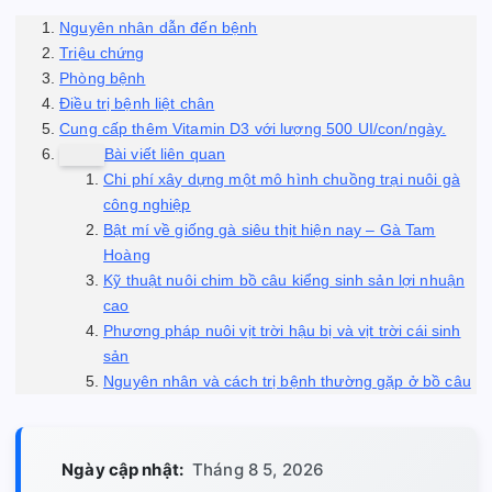
Nguyên nhân dẫn đến bệnh
Triệu chứng
Phòng bệnh
Điều trị bệnh liệt chân
Cung cấp thêm Vitamin D3 với lượng 500 UI/con/ngày.
Bài viết liên quan
Chi phí xây dựng một mô hình chuồng trại nuôi gà
công nghiệp
Bật mí về giống gà siêu thịt hiện nay – Gà Tam
Hoàng
Kỹ thuật nuôi chim bồ câu kiểng sinh sản lợi nhuận
cao
Phương pháp nuôi vịt trời hậu bị và vịt trời cái sinh
sản
Nguyên nhân và cách trị bệnh thường gặp ở bồ câu
Ngày cập nhật:
Tháng 8 5, 2026