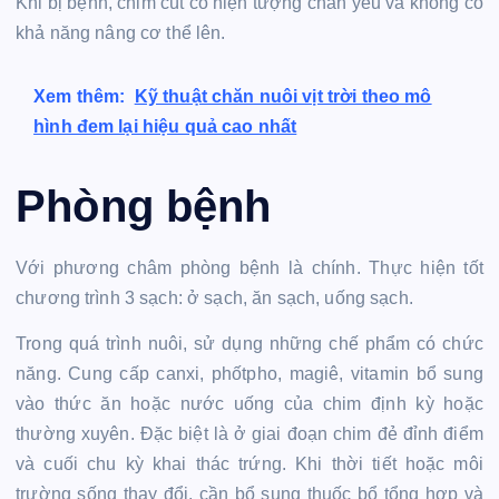
Khi bị bệnh, chim cút có hiện tượng chân yếu và không có
khả năng nâng cơ thể lên.
Xem thêm:
Kỹ thuật chăn nuôi vịt trời theo mô
hình đem lại hiệu quả cao nhất
Phòng bệnh
Với phương châm phòng bệnh là chính. Thực hiện tốt
chương trình 3 sạch: ở sạch, ăn sạch, uống sạch.
Trong quá trình nuôi, sử dụng những chế phẩm có chức
năng. Cung cấp canxi, phốtpho, magiê, vitamin bổ sung
vào thức ăn hoặc nước uống của chim định kỳ hoặc
thường xuyên. Đặc biệt là ở giai đoạn chim đẻ đỉnh điểm
và cuối chu kỳ khai thác trứng. Khi thời tiết hoặc môi
trường sống thay đổi, cần bổ sung thuốc bổ tổng hợp và