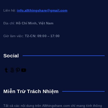
Liên hệ:
info.allthingshare@gmail.com
Địa chỉ:
Hồ Chí Minh, Việt Nam
Giờ làm việc:
T2-CN: 09:00 – 17:00
Social
T
5
P
Y
u
0
i
o
m
0
n
u
b
p
t
T
Miễn Trừ Trách Nhiệm
l
x
e
u
r
r
b
e
e
Tất cả các nội dung trên Allthingshare.com chỉ mang tính thông