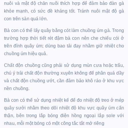
nuôi và mật độ chăn nuôi thích hợp để đảm bảo đàn gà
khỏe mạnh, có sức đề kháng tốt. Tránh nuôi mật độ gà
con trên sàn quá lớn.
Bà con có thể lấy quây bằng cót làm chuồng úm gà. Trong
trường hợp thời tiết rét đậm bà con nên che chiếu cói ở
trên đỉnh quây úm; dùng bao tải đay nhằm giữ nhiệt cho
chuồng úm hiệu quả.
Chất độn chuồng cũng phải sử dụng mùn cưa hoặc trấu,
chú ý trải chất độn thường xuyên không để phân quá dầy
và chất độn chuồng ướt, cần đảm bảo khô ráo ở khu vực
nền chuồng.
Bà con có thể sử dụng nhiệt kế để đo nhiệt độ treo ở mép
quây sưởi nhằm theo dõi nhiệt độ khu vực quây úm cẩn
thận, bên trong lắp bóng điện hồng ngoại lắp sole với
nhau, mỗi một bóng có một công tắc tắt mở riêng