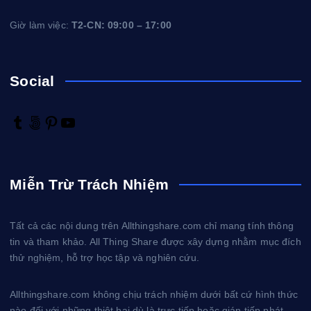
Giờ làm việc:
T2-CN: 09:00 – 17:00
Social
T
5
P
Y
u
0
i
o
m
0
n
u
b
p
t
T
Miễn Trừ Trách Nhiệm
l
x
e
u
r
r
b
e
e
Tất cả các nội dung trên Allthingshare.com chỉ mang tính thông
s
tin và tham khảo. All Thing Share được xây dựng nhằm mục đích
t
thử nghiệm, hỗ trợ học tập và nghiên cứu.
Allthingshare.com không chịu trách nhiệm dưới bất cứ hình thức
nào đối với những thiệt hại dù là trực tiếp hoặc gián tiếp phát