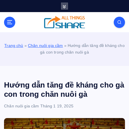
S
k
i
Personal Blog | Knowledge | Technology | Tips |
p
Pets | Life
t
o
c
Trang chủ
»
Chăn nuôi gia cầm
»
Hướng dẫn tăng đề kháng cho
o
gà con trong chăn nuôi gà
n
t
e
n
t
Hướng dẫn tăng đề kháng cho gà
con trong chăn nuôi gà
Chăn nuôi gia cầm
Tháng 1 19, 2025