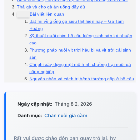
Thả gà và cho gà ăn uống đầy đủ
Bài viết liên quan
Bật mí về giống gà siêu thịt hiện nay – Gà Tam
Hoàng
Kỹ thuật nuôi chim bồ câu kiểng sinh sản lợi nhuận
cao
Phương pháp nuôi vịt trời hậu bị và vịt trời cái sinh
sản
Chi phí xây dựng một mô hình chuồng trại nuôi gà
công nghiệp
Nguyên nhân và cách trị bệnh thường gặp ở bồ câu
Ngày cập nhật:
Tháng 8 2, 2026
Danh mục:
Chăn nuôi gia cầm
Rất vui được chào đón bạn quay trở lại, hy